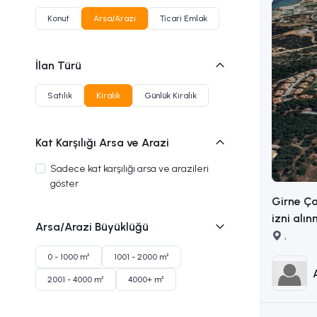
Konut
Arsa/Arazi
Ticari Emlak
İlan Türü
Satılık
Kiralık
Günlük Kiralık
Kat Karşılığı Arsa ve Arazi
Sadece kat karşılığı arsa ve arazileri
göster
Girne Ça
izni alın
Arsa/Arazi Büyüklüğü
arsa İLETİŞİM ADEM AKIN
,
:053383
0 - 1000 m²
1001 - 2000 m²
2001 - 4000 m²
4000+ m²