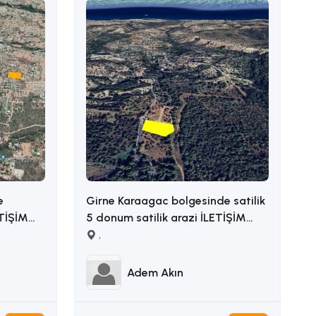
e
Girne Karaagac bolgesinde satilik
ETİŞİM
5 donum satilik arazi İLETİŞİM
ADEM AKIN : 05338314949
,
Adem Akın