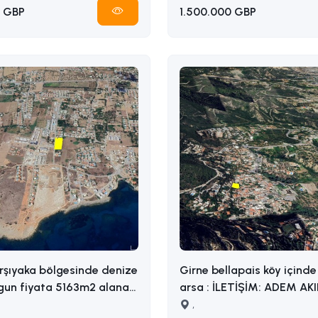
 GBP
1.500.000 GBP
rşıyaka bölgesinde denize
Girne bellapais köy içinde 
gun fiyata 5163m2 alana
arsa : İLETİŞİM: ADEM AKIN
razi İLETİŞİM ADEM
05338314949
,