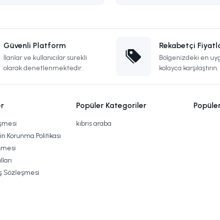
Güvenli Platform
Rekabetçi Fiyatl
İlanlar ve kullanıcılar sürekli
Bölgenizdeki en uyg
olarak denetlenmektedir.
kolayca karşılaştırın.
r
Popüler Kategoriler
Popüle
eşmesi
kıbrıs araba
rin Korunma Politikası
şmesi
lları
ış Sözleşmesi