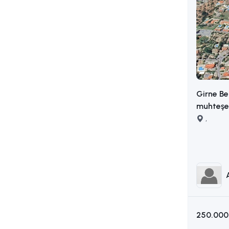
Girne Be
muhteşem
,
250.000