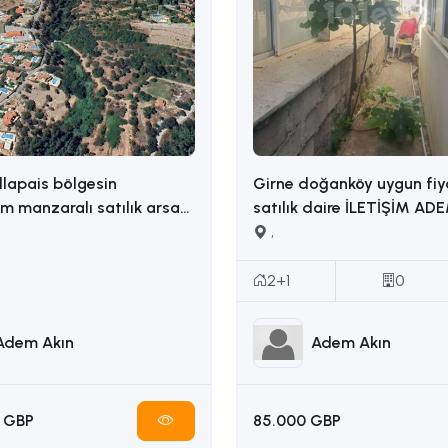
llapais bölgesin
Girne doğanköy uygun fiy
 manzaralı satılık arsa
satılık daire İLETİŞİM ADEM AKIN :
İLETİŞİM: ADEM AKIN 05338314949
05338314949
,
2+1
0
Adem Akın
Adem Akın
 GBP
85.000 GBP