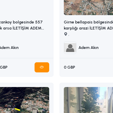
zankoy bolgesinde 557
Girne bellapais bölgesind
ik arsa İLETİŞİM ADEM
karşılığı arazi İLETİŞİM ADEM AKIN
5338314949
: 05338314949
,
Adem Akın
Adem Akın
 GBP
0 GBP