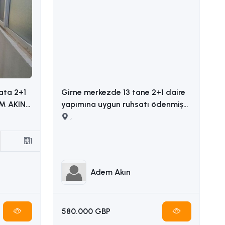
ata 2+1
Girne merkezde 13 tane 2+1 daire
yapımına uygun ruhsatı ödenmiş
satılık arsa İLETİŞİM ADEM AKIN
,
05338314949
1
Adem Akın
580.000 GBP