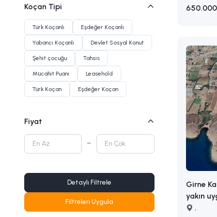
Koçan Tipi
650.000
Türk Koçanlı
Eşdeğer Koçanlı
Yabancı Koçanlı
Devlet Sosyal Konut
Şehit çocuğu
Tahsis
Mücahit Puanı
Leasehold
Türk Koçan
Eşdeğer Koçan
Fiyat
Detaylı Filtrele
Girne Ka
yakın uy
Filtreleri Uygula
sahip satılık a
,