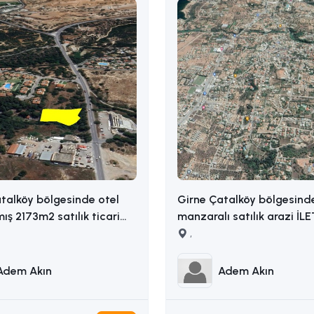
talköy bölgesinde otel
Girne Çatalköy bölgesind
mış 2173m2 satılık ticari
manzaralı satılık arazi İL
ADEM AKIN : 05338314949
,
14949
Adem Akın
Adem Akın