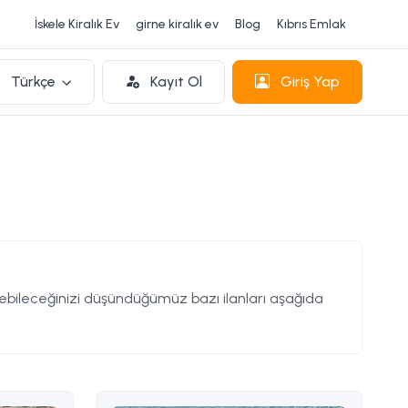
İskele Kiralık Ev
girne kiralık ev
Blog
Kıbrıs Emlak
Türkçe
Kayıt Ol
Giriş Yap
ileceğinizi düşündüğümüz bazı ilanları aşağıda