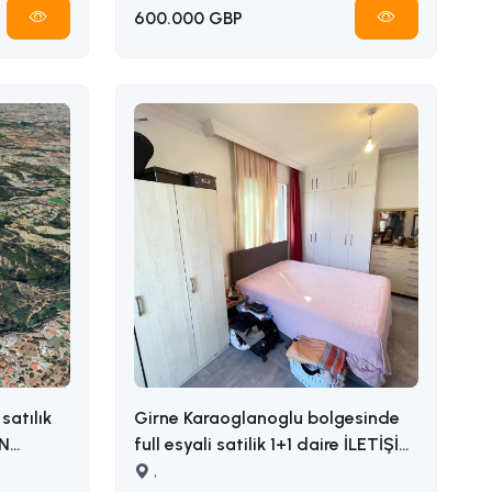
600.000 GBP
satılık
Girne Karaoglanoglu bolgesinde
full esyali satilik 1+1 daire İLETİŞİM
ADEM AKIN : 05338314949
,