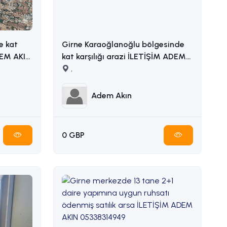
e kat
Girne Karaoğlanoğlu bölgesinde
kat karşılığı arazi İLETİŞİM ADEM
AKIN 05338314949
,
Adem Akın
0 GBP