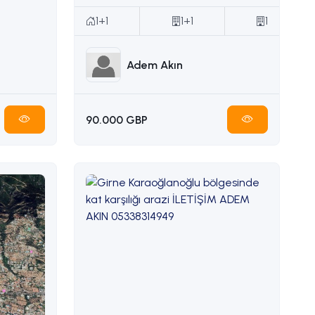
1+1
1+1
1
Adem Akın
90.000 GBP