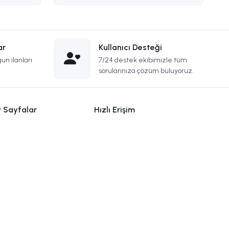
ar
Kullanıcı Desteği
un ilanları
7/24 destek ekibimizle tüm
sorularınıza çözüm buluyoruz.
r Sayfalar
Hızlı Erişim