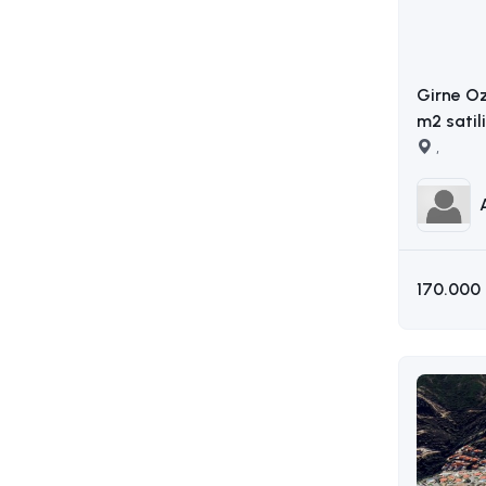
Girne O
m2 satil
AKIN : 0
,
170.000