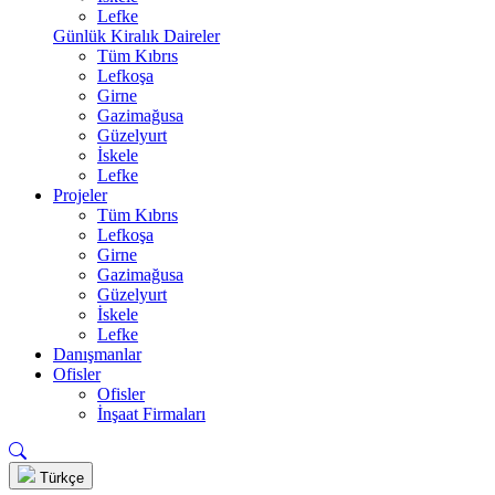
Lefke
Günlük Kiralık Daireler
Tüm Kıbrıs
Lefkoşa
Girne
Gazimağusa
Güzelyurt
İskele
Lefke
Projeler
Tüm Kıbrıs
Lefkoşa
Girne
Gazimağusa
Güzelyurt
İskele
Lefke
Danışmanlar
Ofisler
Ofisler
İnşaat Firmaları
Türkçe