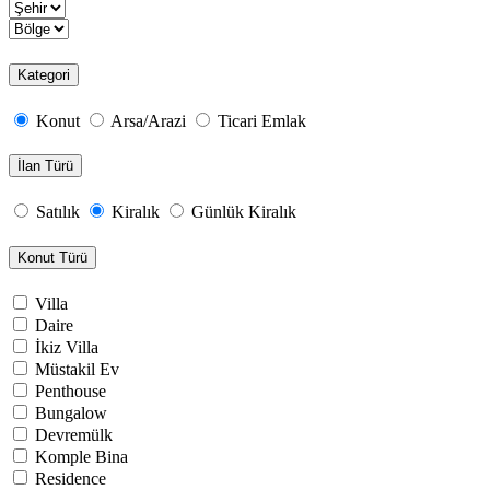
Kategori
Konut
Arsa/Arazi
Ticari Emlak
İlan Türü
Satılık
Kiralık
Günlük Kiralık
Konut Türü
Villa
Daire
İkiz Villa
Müstakil Ev
Penthouse
Bungalow
Devremülk
Komple Bina
Residence