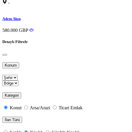
,
Adem Akın
580.000 GBP
Detaylı Filtrele
Konum
Kategori
Konut
Arsa/Arazi
Ticari Emlak
İlan Türü