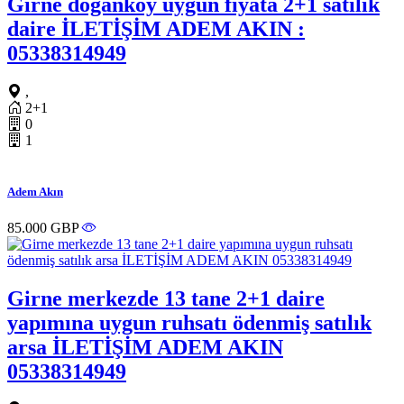
Girne doğanköy uygun fiyata 2+1 satılık
daire İLETİŞİM ADEM AKIN :
05338314949
,
2+1
0
1
Adem Akın
85.000 GBP
Girne merkezde 13 tane 2+1 daire
yapımına uygun ruhsatı ödenmiş satılık
arsa İLETİŞİM ADEM AKIN
05338314949