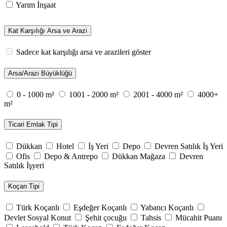
Yarım İnşaat
Kat Karşılığı Arsa ve Arazi
Sadece kat karşılığı arsa ve arazileri göster
Arsa/Arazi Büyüklüğü
0 - 1000 m²
1001 - 2000 m²
2001 - 4000 m²
4000+
m²
Ticari Emlak Tipi
Dükkan
Hotel
İş Yeri
Depo
Devren Satılık İş Yeri
Ofis
Depo & Antrepo
Dükkan Mağaza
Devren
Satılık İşyeri
Koçan Tipi
Türk Koçanlı
Eşdeğer Koçanlı
Yabancı Koçanlı
Devlet Sosyal Konut
Şehit çocuğu
Tahsis
Mücahit Puanı