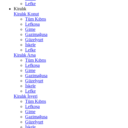
Lefke
Kiralık
Kiralık Konut
Tüm Kıbrıs
Lefkoşa
Girne
Gazimağusa
Güzelyurt
İskele
Lefke
Kiralık Arsa
Tüm Kıbrıs
Lefkoşa
Girne
Gazimağusa
Güzelyurt
İskele
Lefke
Kiralık İşyeri
Tüm Kıbrıs
Lefkoşa
Girne
Gazimağusa
Güzelyurt
İskele