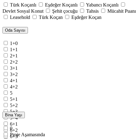
Türk Koçanlı
Eşdeğer Koçanlı
Yabancı Koçanlı
Devlet Sosyal Konut
Şehit çocuğu
Tahsis
Mücahit Puanı
Leasehold
Türk Koçan
Eşdeğer Koçan
Oda Sayısı
1+0
1+1
2+1
2+2
3+1
3+2
4+1
4+2
5
5+1
5+2
5+3
Bina Yaşı
5+4
6+1
0
6+2
Proje Aşamasında
6+3