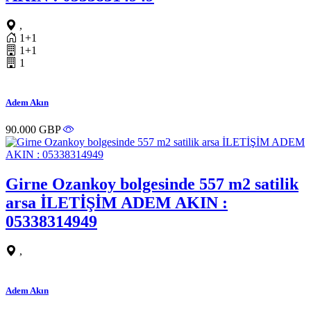
,
1+1
1+1
1
Adem Akın
90.000 GBP
Girne Ozankoy bolgesinde 557 m2 satilik
arsa İLETİŞİM ADEM AKIN :
05338314949
,
Adem Akın