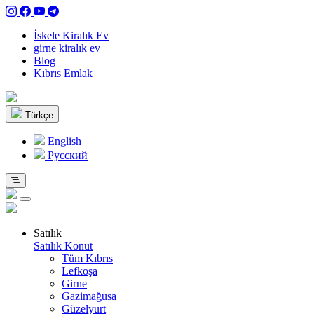
İskele Kiralık Ev
girne kiralık ev
Blog
Kıbrıs Emlak
Türkçe
English
Pусский
Satılık
Satılık Konut
Tüm Kıbrıs
Lefkoşa
Girne
Gazimağusa
Güzelyurt