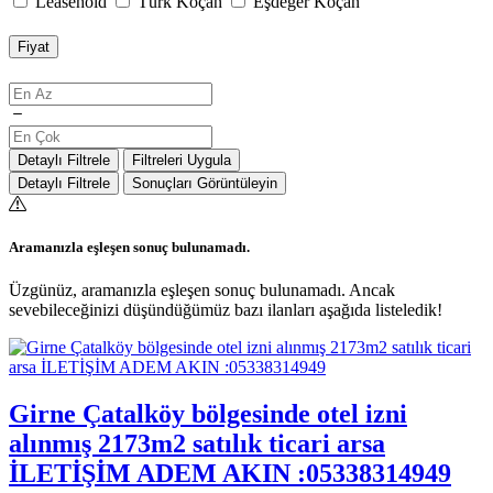
Leasehold
Türk Koçan
Eşdeğer Koçan
Fiyat
Detaylı Filtrele
Filtreleri Uygula
Detaylı Filtrele
Sonuçları Görüntüleyin
Aramanızla eşleşen sonuç bulunamadı.
Üzgünüz, aramanızla eşleşen sonuç bulunamadı. Ancak
sevebileceğinizi düşündüğümüz bazı ilanları aşağıda listeledik!
Girne Çatalköy bölgesinde otel izni
alınmış 2173m2 satılık ticari arsa
İLETİŞİM ADEM AKIN :05338314949