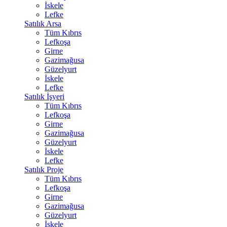
İskele
Lefke
Satılık Arsa
Tüm Kıbrıs
Lefkoşa
Girne
Gazimağusa
Güzelyurt
İskele
Lefke
Satılık İşyeri
Tüm Kıbrıs
Lefkoşa
Girne
Gazimağusa
Güzelyurt
İskele
Lefke
Satılık Proje
Tüm Kıbrıs
Lefkoşa
Girne
Gazimağusa
Güzelyurt
İskele