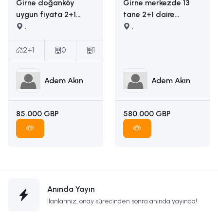
Girne doğanköy
Girne merkezde 13
uygun fiyata 2+1
tane 2+1 daire
satılık daire İLETİŞİM
,
yapımına uygun
,
ADEM AKIN :
ruhsatı ödenmiş
05338314949
satılık arsa İLETİŞİM
2+1
0
1
ADEM AKIN
05338314949
Adem Akın
Adem Akın
85.000 GBP
580.000 GBP
Anında Yayın
İlanlarınız, onay sürecinden sonra anında yayında!