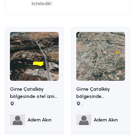
listeledik!
Girne Çatalköy
Girne Çatalköy
bölgesinde otel izni
bölgesinde
alınmış 2173m2 satılık
,
manzaralı satılık
,
ticari arsa İLETİŞİM
arazi İLETİŞİM ADEM
ADEM AKIN
AKIN : 05338314949
Adem Akın
Adem Akın
:05338314949