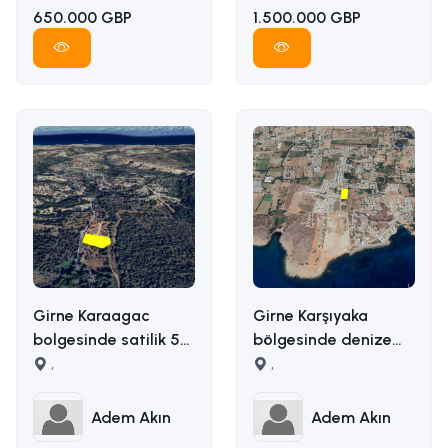
650.000 GBP
1.500.000 GBP
Girne Karaagac
Girne Karşıyaka
bolgesinde satilik 5
bölgesinde denize
donum satilik arazi
,
yakın uygun fiyata
,
İLETİŞİM ADEM AKIN :
5163m2 alana sahip
05338314949
satılık arazi İLETİŞİM
Adem Akın
Adem Akın
ADEM AKIN