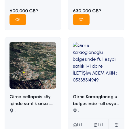
05338314949
600.000 GBP
630.000 GBP
Girne bellapais köy
Girne Karaoglanoglu
içinde satılık arsa :
bolgesinde full esyali
İLETİŞİM: ADEM AKIN
,
satilik 1+1 daire
,
05338314949
İLETİŞİM ADEM AKIN :
05338314949
1+1
1+1
1