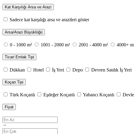
Kat Karşılığı Arsa ve Arazi
Sadece kat karşılığı arsa ve arazileri göster
Arsa/Arazi Büyüklüğü
0 - 1000 m²
1001 - 2000 m²
2001 - 4000 m²
4000+ m
Ticari Emlak Tipi
Dükkan
Hotel
İş Yeri
Depo
Devren Satılık İş Yeri
Koçan Tipi
Türk Koçanlı
Eşdeğer Koçanlı
Yabancı Koçanlı
Devle
Fiyat