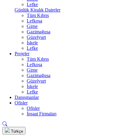
Lefke
Günlük Kiralık Daireler
Tüm Kıbrıs
Lefkoşa
Girne
Gazimağusa
Güzelyurt
İskele
Lefke
Projeler
Tüm Kıbrıs
Lefkoşa
Girne
Gazimağusa
Güzelyurt
İskele
Lefke
Danışmanlar
Ofisler
Ofisler
İnşaat Firmaları
Türkçe