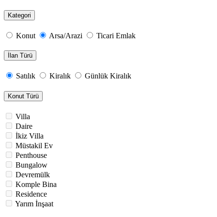
Kategori
Konut
Arsa/Arazi
Ticari Emlak
İlan Türü
Satılık
Kiralık
Günlük Kiralık
Konut Türü
Villa
Daire
İkiz Villa
Müstakil Ev
Penthouse
Bungalow
Devremülk
Komple Bina
Residence
Yarım İnşaat