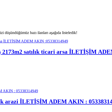
i düşündüğümüz bazı ilanları aşağıda listeledik!
mış 2173m2 satılık ticari arsa İLETİŞİM A
tılık arazi İLETİŞİM ADEM AKIN : 0533831