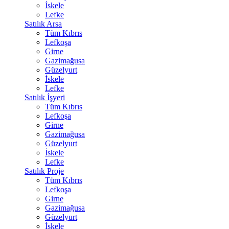
İskele
Lefke
Satılık Arsa
Tüm Kıbrıs
Lefkoşa
Girne
Gazimağusa
Güzelyurt
İskele
Lefke
Satılık İşyeri
Tüm Kıbrıs
Lefkoşa
Girne
Gazimağusa
Güzelyurt
İskele
Lefke
Satılık Proje
Tüm Kıbrıs
Lefkoşa
Girne
Gazimağusa
Güzelyurt
İskele