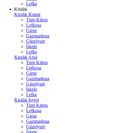
Lefke
Kiralık
Kiralık Konut
Tüm Kıbrıs
Lefkoşa
Girne
Gazimağusa
Güzelyurt
İskele
Lefke
Kiralık Arsa
Tüm Kıbrıs
Lefkoşa
Girne
Gazimağusa
Güzelyurt
İskele
Lefke
Kiralık İşyeri
Tüm Kıbrıs
Lefkoşa
Girne
Gazimağusa
Güzelyurt
İskele