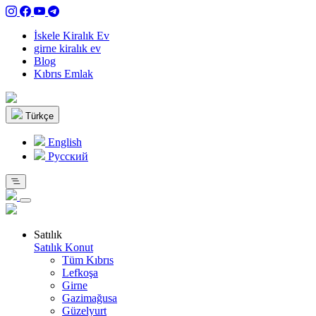
İskele Kiralık Ev
girne kiralık ev
Blog
Kıbrıs Emlak
Türkçe
English
Pусский
Satılık
Satılık Konut
Tüm Kıbrıs
Lefkoşa
Girne
Gazimağusa
Güzelyurt