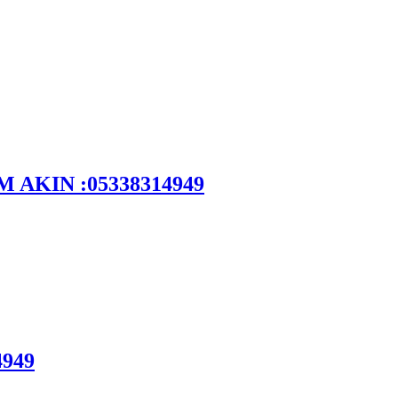
DEM AKIN :05338314949
4949