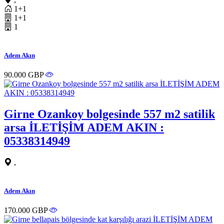
1+1
1+1
1
Adem Akın
90.000 GBP
Girne Ozankoy bolgesinde 557 m2 satilik
arsa İLETİŞİM ADEM AKIN :
05338314949
,
Adem Akın
170.000 GBP