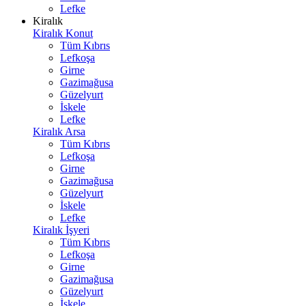
Lefke
Kiralık
Kiralık Konut
Tüm Kıbrıs
Lefkoşa
Girne
Gazimağusa
Güzelyurt
İskele
Lefke
Kiralık Arsa
Tüm Kıbrıs
Lefkoşa
Girne
Gazimağusa
Güzelyurt
İskele
Lefke
Kiralık İşyeri
Tüm Kıbrıs
Lefkoşa
Girne
Gazimağusa
Güzelyurt
İskele