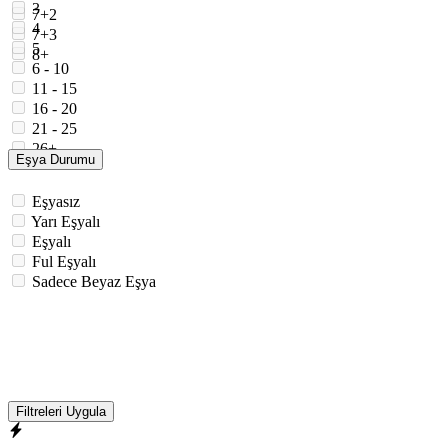
3
7+2
4
7+3
5
8+
6 - 10
11 - 15
16 - 20
21 - 25
26+
Eşya Durumu
Eşyasız
Yarı Eşyalı
Eşyalı
Ful Eşyalı
Sadece Beyaz Eşya
Filtreleri Uygula