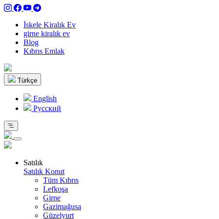
İskele Kiralık Ev
girne kiralık ev
Blog
Kıbrıs Emlak
Türkçe
English
Pусский
Satılık
Satılık Konut
Tüm Kıbrıs
Lefkoşa
Girne
Gazimağusa
Güzelyurt