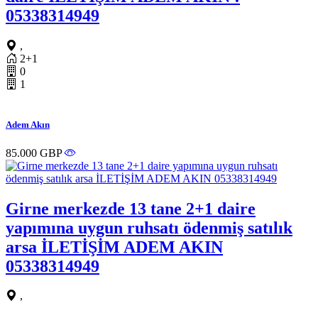
05338314949
,
2+1
0
1
Adem Akın
85.000 GBP
Girne merkezde 13 tane 2+1 daire
yapımına uygun ruhsatı ödenmiş satılık
arsa İLETİŞİM ADEM AKIN
05338314949
,