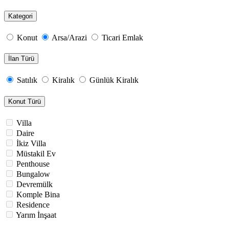
Kategori
Konut
Arsa/Arazi
Ticari Emlak
İlan Türü
Satılık
Kiralık
Günlük Kiralık
Konut Türü
Villa
Daire
İkiz Villa
Müstakil Ev
Penthouse
Bungalow
Devremülk
Komple Bina
Residence
Yarım İnşaat