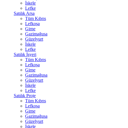
İskele
Lefke
Satılık Arsa
Tüm Kıbrıs
Lefkoşa
Girne
Gazimağusa
Güzelyurt
İskele
Lefke
Satılık İşyeri
Tüm Kıbrıs
Lefkoşa
Girne
Gazimağusa
Güzelyurt
İskele
Lefke
Satılık Proje
Tüm Kıbrıs
Lefkoşa
Girne
Gazimağusa
Güzelyurt
İskele