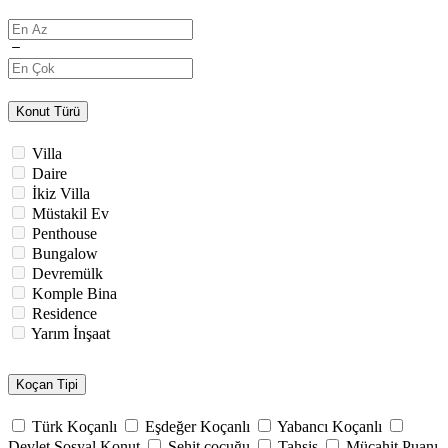
Konut Türü
Villa
Daire
İkiz Villa
Müstakil Ev
Penthouse
Bungalow
Devremülk
Komple Bina
Residence
Yarım İnşaat
Koçan Tipi
Türk Koçanlı
Eşdeğer Koçanlı
Yabancı Koçanlı
Devlet Sosyal Konut
Şehit çocuğu
Tahsis
Mücahit Puanı