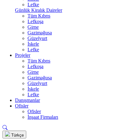
Lefke
Günlük Kiralık Daireler
Tüm Kıbrıs
Lefkoşa
Girne
Gazimağusa
Güzelyurt
İskele
Lefke
Projeler
Tüm Kıbrıs
Lefkoşa
Girne
Gazimağusa
Güzelyurt
İskele
Lefke
Danışmanlar
Ofisler
Ofisler
İnşaat Firmaları
Türkçe