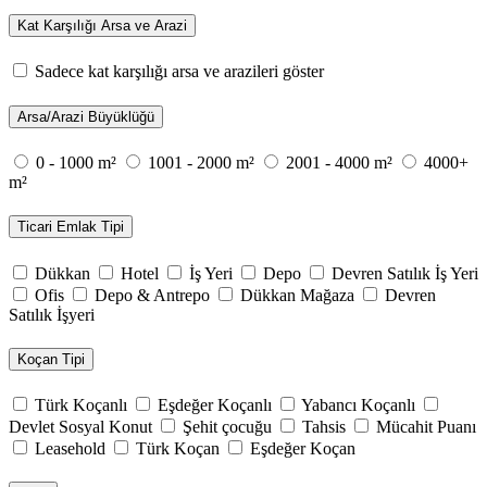
Kat Karşılığı Arsa ve Arazi
Sadece kat karşılığı arsa ve arazileri göster
Arsa/Arazi Büyüklüğü
0 - 1000 m²
1001 - 2000 m²
2001 - 4000 m²
4000+
m²
Ticari Emlak Tipi
Dükkan
Hotel
İş Yeri
Depo
Devren Satılık İş Yeri
Ofis
Depo & Antrepo
Dükkan Mağaza
Devren
Satılık İşyeri
Koçan Tipi
Türk Koçanlı
Eşdeğer Koçanlı
Yabancı Koçanlı
Devlet Sosyal Konut
Şehit çocuğu
Tahsis
Mücahit Puanı
Leasehold
Türk Koçan
Eşdeğer Koçan