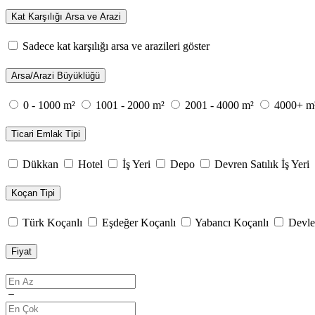
Kat Karşılığı Arsa ve Arazi
Sadece kat karşılığı arsa ve arazileri göster
Arsa/Arazi Büyüklüğü
0 - 1000 m²
1001 - 2000 m²
2001 - 4000 m²
4000+ m
Ticari Emlak Tipi
Dükkan
Hotel
İş Yeri
Depo
Devren Satılık İş Yeri
Koçan Tipi
Türk Koçanlı
Eşdeğer Koçanlı
Yabancı Koçanlı
Devle
Fiyat