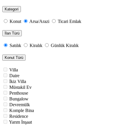
Kategori
Konut
Arsa/Arazi
Ticari Emlak
İlan Türü
Satılık
Kiralık
Günlük Kiralık
Konut Türü
Villa
Daire
İkiz Villa
Müstakil Ev
Penthouse
Bungalow
Devremülk
Komple Bina
Residence
Yarım İnşaat