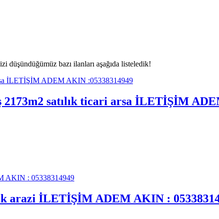
i düşündüğümüz bazı ilanları aşağıda listeledik!
mış 2173m2 satılık ticari arsa İLETİŞİM A
tılık arazi İLETİŞİM ADEM AKIN : 0533831