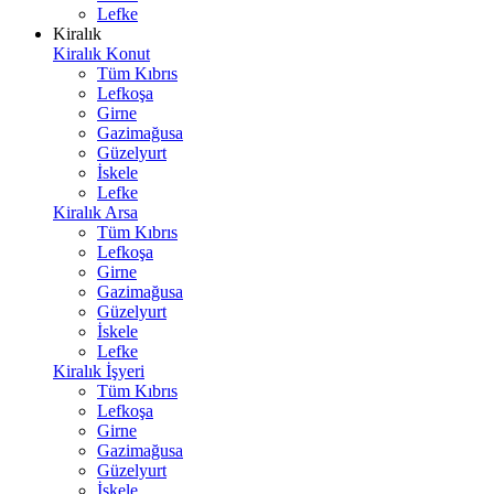
Lefke
Kiralık
Kiralık Konut
Tüm Kıbrıs
Lefkoşa
Girne
Gazimağusa
Güzelyurt
İskele
Lefke
Kiralık Arsa
Tüm Kıbrıs
Lefkoşa
Girne
Gazimağusa
Güzelyurt
İskele
Lefke
Kiralık İşyeri
Tüm Kıbrıs
Lefkoşa
Girne
Gazimağusa
Güzelyurt
İskele