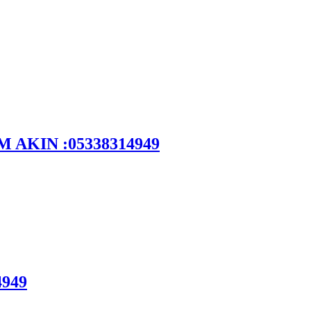
DEM AKIN :05338314949
4949