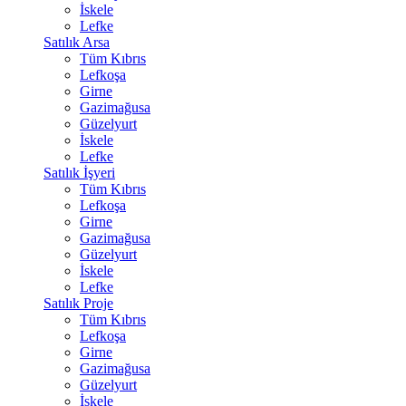
İskele
Lefke
Satılık Arsa
Tüm Kıbrıs
Lefkoşa
Girne
Gazimağusa
Güzelyurt
İskele
Lefke
Satılık İşyeri
Tüm Kıbrıs
Lefkoşa
Girne
Gazimağusa
Güzelyurt
İskele
Lefke
Satılık Proje
Tüm Kıbrıs
Lefkoşa
Girne
Gazimağusa
Güzelyurt
İskele