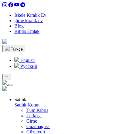
İskele Kiralık Ev
girne kiralık ev
Blog
Kıbrıs Emlak
Türkçe
English
Pусский
Satılık
Satılık Konut
Tüm Kıbrıs
Lefkoşa
Girne
Gazimağusa
Güzelyurt