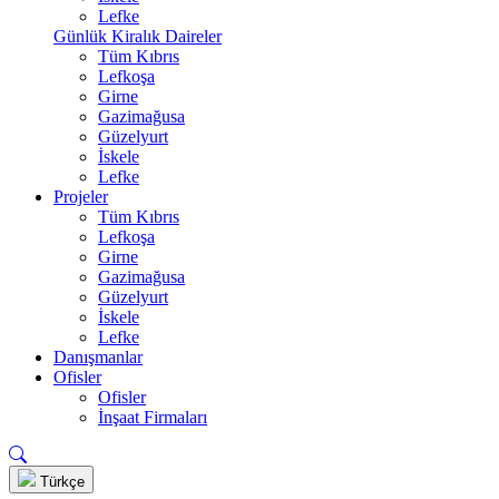
Lefke
Günlük Kiralık Daireler
Tüm Kıbrıs
Lefkoşa
Girne
Gazimağusa
Güzelyurt
İskele
Lefke
Projeler
Tüm Kıbrıs
Lefkoşa
Girne
Gazimağusa
Güzelyurt
İskele
Lefke
Danışmanlar
Ofisler
Ofisler
İnşaat Firmaları
Türkçe