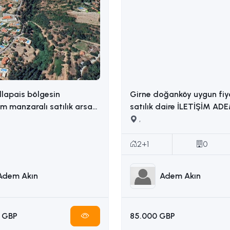
llapais bölgesin
Girne doğanköy uygun fiy
 manzaralı satılık arsa
satılık daire İLETİŞİM ADEM AKIN :
İLETİŞİM: ADEM AKIN 05338314949
05338314949
,
2+1
0
Adem Akın
Adem Akın
 GBP
85.000 GBP