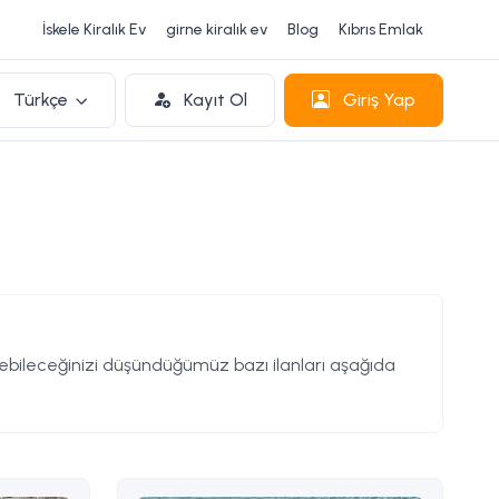
İskele Kiralık Ev
girne kiralık ev
Blog
Kıbrıs Emlak
Türkçe
Kayıt Ol
Giriş Yap
ileceğinizi düşündüğümüz bazı ilanları aşağıda