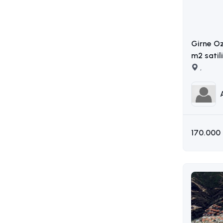
Girne O
m2 satil
AKIN : 0
,
170.000