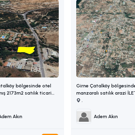
talköy bölgesinde otel
Girne Çatalköy bölgesind
mış 2173m2 satılık ticari
manzaralı satılık arazi İL
ADEM AKIN : 05338314949
,
14949
Adem Akın
Adem Akın