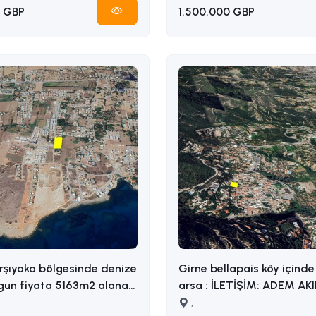
 GBP
1.500.000 GBP
rşıyaka bölgesinde denize
Girne bellapais köy içinde 
gun fiyata 5163m2 alana
arsa : İLETİŞİM: ADEM AKIN
razi İLETİŞİM ADEM
05338314949
,