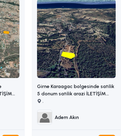
e
Girne Karaagac bolgesinde satilik
ETİŞİM
5 donum satilik arazi İLETİŞİM
ADEM AKIN : 05338314949
,
Adem Akın