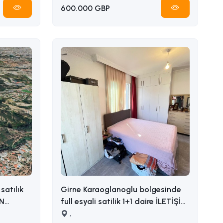
600.000 GBP
satılık
Girne Karaoglanoglu bolgesinde
full esyali satilik 1+1 daire İLETİŞİM
ADEM AKIN : 05338314949
,