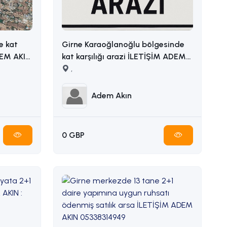
e kat
Girne Karaoğlanoğlu bölgesinde
kat karşılığı arazi İLETİŞİM ADEM
AKIN 05338314949
,
Adem Akın
0 GBP