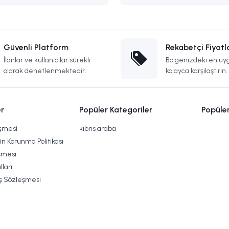
Güvenli Platform
Rekabetçi Fiyatl
İlanlar ve kullanıcılar sürekli
Bölgenizdeki en uyg
olarak denetlenmektedir.
kolayca karşılaştırın.
r
Popüler Kategoriler
Popüle
eşmesi
kıbrıs araba
rin Korunma Politikası
şmesi
lları
ış Sözleşmesi