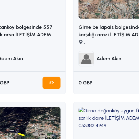
zankoy bolgesinde 557
Girne bellapais bölgesind
ik arsa İLETİŞİM ADEM
karşılığı arazi İLETİŞİM ADEM AKIN
5338314949
: 05338314949
,
Adem Akın
Adem Akın
 GBP
0 GBP