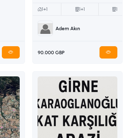
1+1
1+1
1
Adem Akın
90.000 GBP