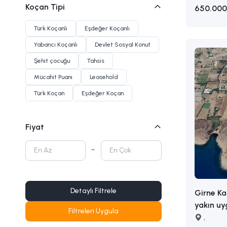
Koçan Tipi
650.000
Türk Koçanlı
Eşdeğer Koçanlı
Yabancı Koçanlı
Devlet Sosyal Konut
Şehit çocuğu
Tahsis
Mücahit Puanı
Leasehold
Türk Koçan
Eşdeğer Koçan
Fiyat
Detaylı Filtrele
Girne Ka
yakın uy
Filtreleri Uygula
sahip satılık a
,