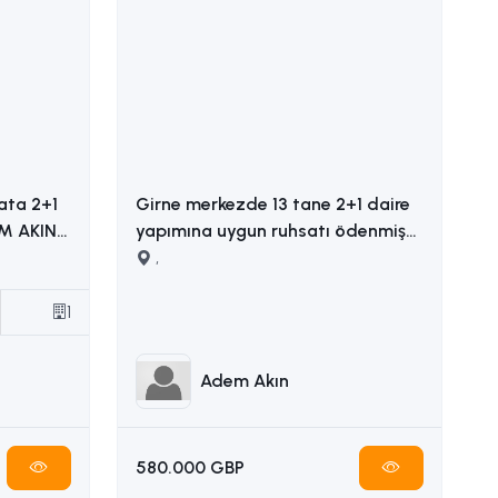
ata 2+1
Girne merkezde 13 tane 2+1 daire
yapımına uygun ruhsatı ödenmiş
satılık arsa İLETİŞİM ADEM AKIN
,
05338314949
1
Adem Akın
580.000 GBP