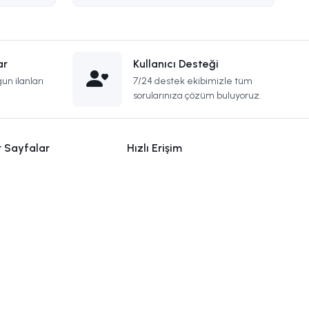
ar
Kullanıcı Desteği
un ilanları
7/24 destek ekibimizle tüm
sorularınıza çözüm buluyoruz.
r Sayfalar
Hızlı Erişim