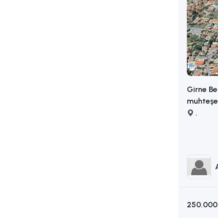
Girne Be
muhteşem
,
250.000