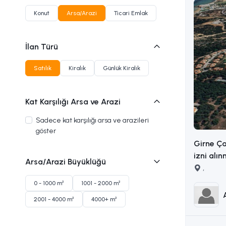
Konut
Arsa/Arazi
Ticari Emlak
İlan Türü
Satılık
Kiralık
Günlük Kiralık
Kat Karşılığı Arsa ve Arazi
Sadece kat karşılığı arsa ve arazileri
göster
Girne Ça
izni alın
Arsa/Arazi Büyüklüğü
arsa İLETİŞİM ADEM AKIN
,
:053383
0 - 1000 m²
1001 - 2000 m²
2001 - 4000 m²
4000+ m²