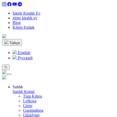
İskele Kiralık Ev
girne kiralık ev
Blog
Kıbrıs Emlak
Türkçe
English
Pусский
Satılık
Satılık Konut
Tüm Kıbrıs
Lefkoşa
Girne
Gazimağusa
Güzelyurt