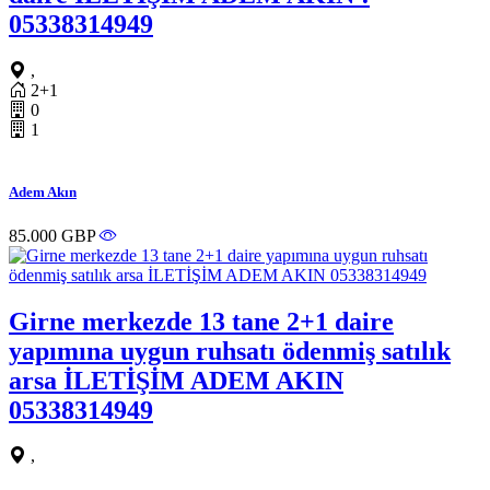
05338314949
,
2+1
0
1
Adem Akın
85.000 GBP
Girne merkezde 13 tane 2+1 daire
yapımına uygun ruhsatı ödenmiş satılık
arsa İLETİŞİM ADEM AKIN
05338314949
,