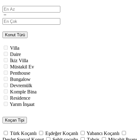
Konut Türü
Villa
Daire
İkiz Villa
Müstakil Ev
Penthouse
Bungalow
Devremülk
Komple Bina
Residence
Yarım İnşaat
Koçan Tipi
Türk Koçanlı
Eşdeğer Koçanlı
Yabancı Koçanlı
Devlet Sosyal Konut
Şehit çocuğu
Tahsis
Mücahit Puanı