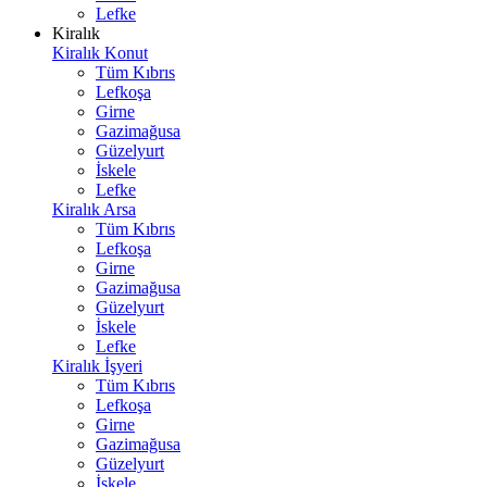
Lefke
Kiralık
Kiralık Konut
Tüm Kıbrıs
Lefkoşa
Girne
Gazimağusa
Güzelyurt
İskele
Lefke
Kiralık Arsa
Tüm Kıbrıs
Lefkoşa
Girne
Gazimağusa
Güzelyurt
İskele
Lefke
Kiralık İşyeri
Tüm Kıbrıs
Lefkoşa
Girne
Gazimağusa
Güzelyurt
İskele