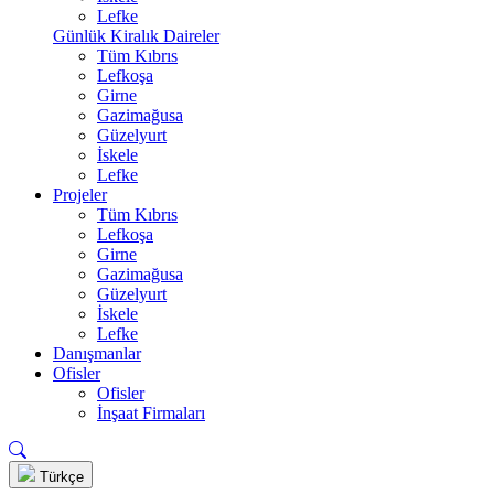
Lefke
Günlük Kiralık Daireler
Tüm Kıbrıs
Lefkoşa
Girne
Gazimağusa
Güzelyurt
İskele
Lefke
Projeler
Tüm Kıbrıs
Lefkoşa
Girne
Gazimağusa
Güzelyurt
İskele
Lefke
Danışmanlar
Ofisler
Ofisler
İnşaat Firmaları
Türkçe