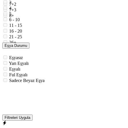
3
7+2
4
7+3
5
8+
6 - 10
11 - 15
16 - 20
21 - 25
26+
Eşya Durumu
Eşyasız
Yarı Eşyalı
Eşyalı
Ful Eşyalı
Sadece Beyaz Eşya
Filtreleri Uygula