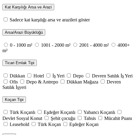
Kat Karşılığı Arsa ve Arazi
Sadece kat karşılığı arsa ve arazileri göster
Arsa/Arazi Büyüklüğü
0 - 1000 m²
1001 - 2000 m²
2001 - 4000 m²
4000+
m²
Ticari Emlak Tipi
Dükkan
Hotel
İş Yeri
Depo
Devren Satılık İş Yeri
Ofis
Depo & Antrepo
Dükkan Mağaza
Devren
Satılık İşyeri
Koçan Tipi
Türk Koçanlı
Eşdeğer Koçanlı
Yabancı Koçanlı
Devlet Sosyal Konut
Şehit çocuğu
Tahsis
Mücahit Puanı
Leasehold
Türk Koçan
Eşdeğer Koçan