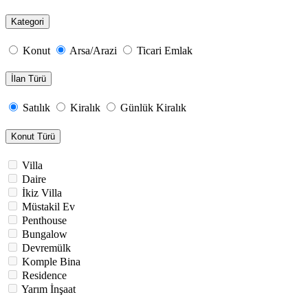
Kategori
Konut
Arsa/Arazi
Ticari Emlak
İlan Türü
Satılık
Kiralık
Günlük Kiralık
Konut Türü
Villa
Daire
İkiz Villa
Müstakil Ev
Penthouse
Bungalow
Devremülk
Komple Bina
Residence
Yarım İnşaat