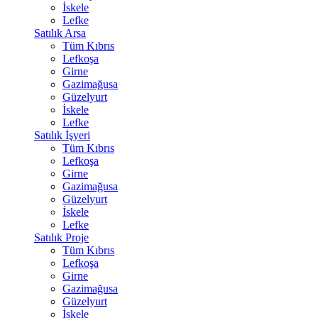
İskele
Lefke
Satılık Arsa
Tüm Kıbrıs
Lefkoşa
Girne
Gazimağusa
Güzelyurt
İskele
Lefke
Satılık İşyeri
Tüm Kıbrıs
Lefkoşa
Girne
Gazimağusa
Güzelyurt
İskele
Lefke
Satılık Proje
Tüm Kıbrıs
Lefkoşa
Girne
Gazimağusa
Güzelyurt
İskele