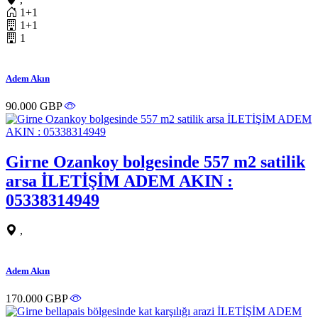
1+1
1+1
1
Adem Akın
90.000 GBP
Girne Ozankoy bolgesinde 557 m2 satilik
arsa İLETİŞİM ADEM AKIN :
05338314949
,
Adem Akın
170.000 GBP