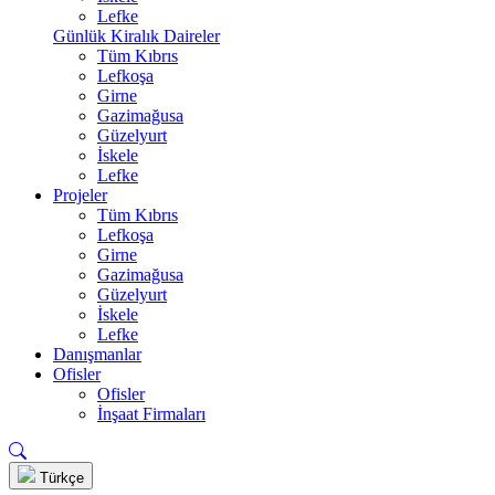
Lefke
Günlük Kiralık Daireler
Tüm Kıbrıs
Lefkoşa
Girne
Gazimağusa
Güzelyurt
İskele
Lefke
Projeler
Tüm Kıbrıs
Lefkoşa
Girne
Gazimağusa
Güzelyurt
İskele
Lefke
Danışmanlar
Ofisler
Ofisler
İnşaat Firmaları
Türkçe