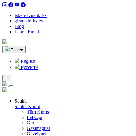
İskele Kiralık Ev
girne kiralık ev
Blog
Kıbrıs Emlak
Türkçe
English
Pусский
Satılık
Satılık Konut
Tüm Kıbrıs
Lefkoşa
Girne
Gazimağusa
Güzelyurt