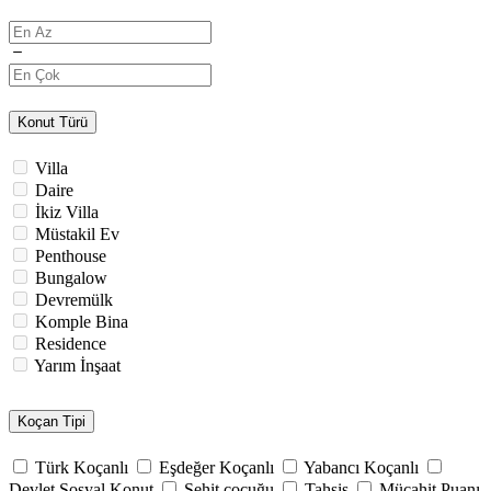
Konut Türü
Villa
Daire
İkiz Villa
Müstakil Ev
Penthouse
Bungalow
Devremülk
Komple Bina
Residence
Yarım İnşaat
Koçan Tipi
Türk Koçanlı
Eşdeğer Koçanlı
Yabancı Koçanlı
Devlet Sosyal Konut
Şehit çocuğu
Tahsis
Mücahit Puanı