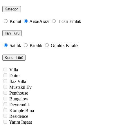
Kategori
Konut
Arsa/Arazi
Ticari Emlak
İlan Türü
Satılık
Kiralık
Günlük Kiralık
Konut Türü
Villa
Daire
İkiz Villa
Müstakil Ev
Penthouse
Bungalow
Devremülk
Komple Bina
Residence
Yarım İnşaat