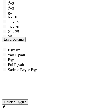
3
7+2
4
7+3
5
8+
6 - 10
11 - 15
16 - 20
21 - 25
26+
Eşya Durumu
Eşyasız
Yarı Eşyalı
Eşyalı
Ful Eşyalı
Sadece Beyaz Eşya
Filtreleri Uygula