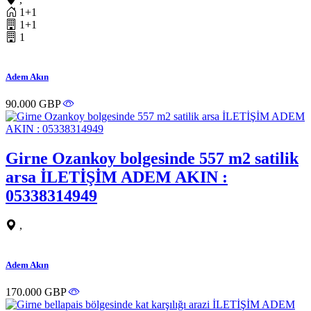
1+1
1+1
1
Adem Akın
90.000 GBP
Girne Ozankoy bolgesinde 557 m2 satilik
arsa İLETİŞİM ADEM AKIN :
05338314949
,
Adem Akın
170.000 GBP