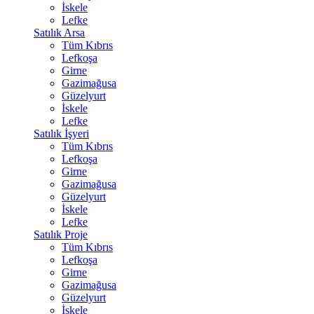
İskele
Lefke
Satılık Arsa
Tüm Kıbrıs
Lefkoşa
Girne
Gazimağusa
Güzelyurt
İskele
Lefke
Satılık İşyeri
Tüm Kıbrıs
Lefkoşa
Girne
Gazimağusa
Güzelyurt
İskele
Lefke
Satılık Proje
Tüm Kıbrıs
Lefkoşa
Girne
Gazimağusa
Güzelyurt
İskele