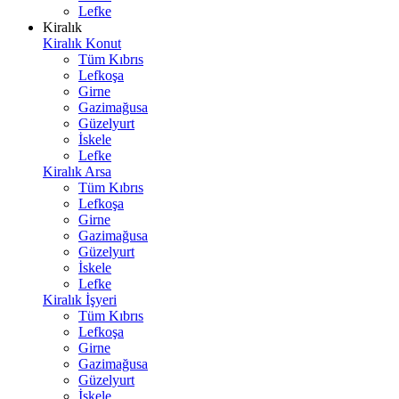
Lefke
Kiralık
Kiralık Konut
Tüm Kıbrıs
Lefkoşa
Girne
Gazimağusa
Güzelyurt
İskele
Lefke
Kiralık Arsa
Tüm Kıbrıs
Lefkoşa
Girne
Gazimağusa
Güzelyurt
İskele
Lefke
Kiralık İşyeri
Tüm Kıbrıs
Lefkoşa
Girne
Gazimağusa
Güzelyurt
İskele