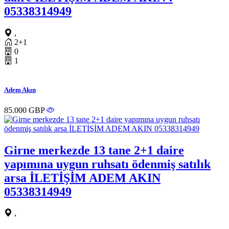
05338314949
,
2+1
0
1
Adem Akın
85.000 GBP
Girne merkezde 13 tane 2+1 daire
yapımına uygun ruhsatı ödenmiş satılık
arsa İLETİŞİM ADEM AKIN
05338314949
,