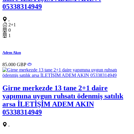
05338314949
,
2+1
0
1
Adem Akın
85.000 GBP
Girne merkezde 13 tane 2+1 daire
yapımına uygun ruhsatı ödenmiş satılık
arsa İLETİŞİM ADEM AKIN
05338314949
,