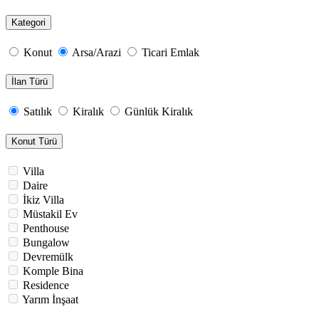
Kategori
Konut
Arsa/Arazi
Ticari Emlak
İlan Türü
Satılık
Kiralık
Günlük Kiralık
Konut Türü
Villa
Daire
İkiz Villa
Müstakil Ev
Penthouse
Bungalow
Devremülk
Komple Bina
Residence
Yarım İnşaat