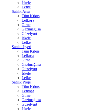
İskele
Lefke
Satılık Arsa
Tüm Kıbrıs
Lefkoşa
Girne
Gazimağusa
Güzelyurt
İskele
Lefke
Satılık İşyeri
Tüm Kıbrıs
Lefkoşa
Girne
Gazimağusa
Güzelyurt
İskele
Lefke
Satılık Proje
Tüm Kıbrıs
Lefkoşa
Girne
Gazimağusa
Güzelyurt
İskele