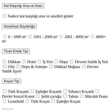
Kat Karşılığı Arsa ve Arazi
Sadece kat karşılığı arsa ve arazileri göster
Arsa/Arazi Büyüklüğü
0 - 1000 m²
1001 - 2000 m²
2001 - 4000 m²
4000+
m²
Ticari Emlak Tipi
Dükkan
Hotel
İş Yeri
Depo
Devren Satılık İş Yeri
Ofis
Depo & Antrepo
Dükkan Mağaza
Devren
Satılık İşyeri
Koçan Tipi
Türk Koçanlı
Eşdeğer Koçanlı
Yabancı Koçanlı
Devlet Sosyal Konut
Şehit çocuğu
Tahsis
Mücahit Puanı
Leasehold
Türk Koçan
Eşdeğer Koçan