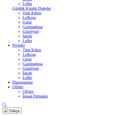
Lefke
Günlük Kiralık Daireler
Tüm Kıbrıs
Lefkoşa
Girne
Gazimağusa
Güzelyurt
İskele
Lefke
Projeler
Tüm Kıbrıs
Lefkoşa
Girne
Gazimağusa
Güzelyurt
İskele
Lefke
Danışmanlar
Ofisler
Ofisler
İnşaat Firmaları
Türkçe