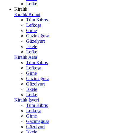
Lefke
Kiralık
Kiralık Konut
Tüm Kıbrıs
Lefkoşa
Girne
Gazimağusa
Güzelyurt
İskele
Lefke
Kiralık Arsa
Tüm Kıbrıs
Lefkoşa
Girne
Gazimağusa
Güzelyurt
İskele
Lefke
Kiralık İşyeri
Tüm Kıbrıs
Lefkoşa
Girne
Gazimağusa
Güzelyurt
İskele