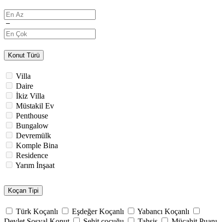
Konut Türü
Villa
Daire
İkiz Villa
Müstakil Ev
Penthouse
Bungalow
Devremülk
Komple Bina
Residence
Yarım İnşaat
Koçan Tipi
Türk Koçanlı
Eşdeğer Koçanlı
Yabancı Koçanlı
Devlet Sosyal Konut
Şehit çocuğu
Tahsis
Mücahit Puanı