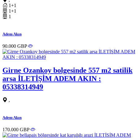
1+1
1+1
1
Adem Akın
90.000 GBP
Girne Ozankoy bolgesinde 557 m2 satilik
arsa İLETİŞİM ADEM AKIN :
05338314949
,
Adem Akın
170.000 GBP