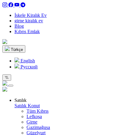
İskele Kiralık Ev
girne kiralık ev
Blog
Kıbrıs Emlak
Türkçe
English
Pусский
Satılık
Satılık Konut
Tüm Kıbrıs
Lefkoşa
Girne
Gazimağusa
Güzelyurt