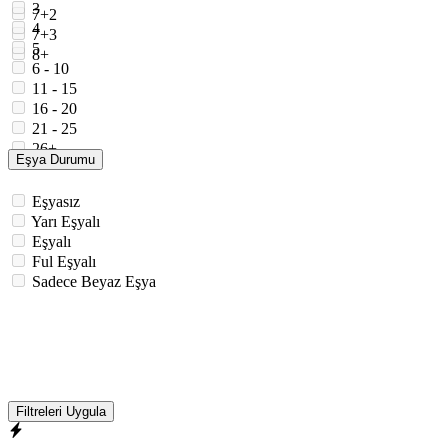
3
7+2
4
7+3
5
8+
6 - 10
11 - 15
16 - 20
21 - 25
26+
Eşya Durumu
Eşyasız
Yarı Eşyalı
Eşyalı
Ful Eşyalı
Sadece Beyaz Eşya
Filtreleri Uygula