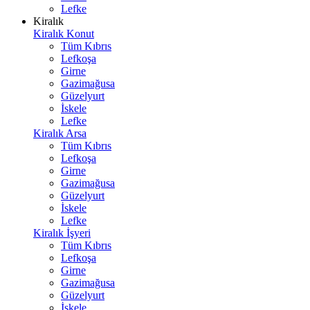
Lefke
Kiralık
Kiralık Konut
Tüm Kıbrıs
Lefkoşa
Girne
Gazimağusa
Güzelyurt
İskele
Lefke
Kiralık Arsa
Tüm Kıbrıs
Lefkoşa
Girne
Gazimağusa
Güzelyurt
İskele
Lefke
Kiralık İşyeri
Tüm Kıbrıs
Lefkoşa
Girne
Gazimağusa
Güzelyurt
İskele