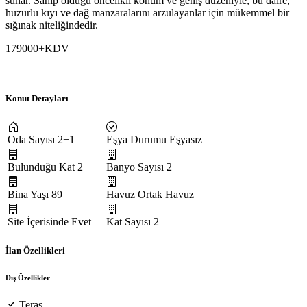
sunar. Sahip olduğu öncelikli konum ve geniş düzeniyle, bu daire,
huzurlu kıyı ve dağ manzaralarını arzulayanlar için mükemmel bir
sığınak niteliğindedir.
179000+KDV
Konut Detayları
Oda Sayısı
2+1
Eşya Durumu
Eşyasız
Bulunduğu Kat
2
Banyo Sayısı
2
Bina Yaşı
89
Havuz
Ortak Havuz
Site İçerisinde
Evet
Kat Sayısı
2
İlan Özellikleri
Dış Özellikler
Teras