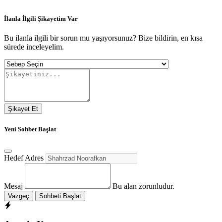
İlanla İlgili Şikayetim Var
Bu ilanla ilgili bir sorun mu yaşıyorsunuz? Bize bildirin, en kısa
sürede inceleyelim.
Şikayet Et
Yeni Sohbet Başlat
Hedef Adres
Mesaj
Bu alan zorunludur.
Vazgeç
Sohbeti Başlat