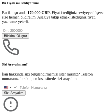
Bu Fiyatı mı Bekliyorsun?
Bu ilan şu anda
179.000 GBP
. Fiyat istediğiniz seviyeye düşerse
size hemen bildirelim. Aşağıya takip etmek istediğiniz fiyatı
yazmanız yeterli.
Bildirimi Oluştur
Sizi Arayalım mı?
İlan hakkında sizi bilgilendirmemizi ister misiniz? Telefon
numaranızı bırakın, en kısa sürede sizi arayalım.
+1
United
States
Sizi Arayalım
+1