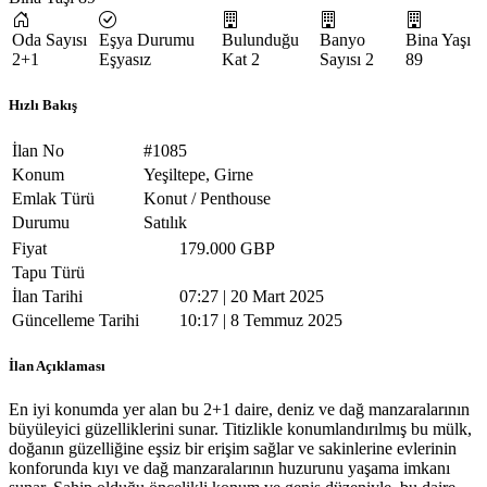
Oda Sayısı
Eşya Durumu
Bulunduğu
Banyo
Bina Yaşı
2+1
Eşyasız
Kat
2
Sayısı
2
89
Hızlı Bakış
İlan No
#1085
Konum
Yeşiltepe, Girne
Emlak Türü
Konut / Penthouse
Durumu
Satılık
Fiyat
179.000 GBP
Tapu Türü
İlan Tarihi
07:27 | 20 Mart 2025
Güncelleme Tarihi
10:17 | 8 Temmuz 2025
İlan Açıklaması
En iyi konumda yer alan bu 2+1 daire, deniz ve dağ manzaralarının
büyüleyici güzelliklerini sunar. Titizlikle konumlandırılmış bu mülk,
doğanın güzelliğine eşsiz bir erişim sağlar ve sakinlerine evlerinin
konforunda kıyı ve dağ manzaralarının huzurunu yaşama imkanı