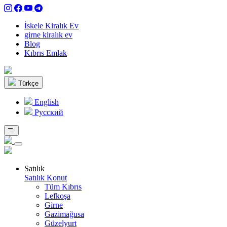
İskele Kiralık Ev
girne kiralık ev
Blog
Kıbrıs Emlak
Türkçe
English
Pусский
Satılık
Satılık Konut
Tüm Kıbrıs
Lefkoşa
Girne
Gazimağusa
Güzelyurt