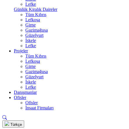
Lefke
Günlük Kiralık Daireler
Tüm Kıbrıs
Lefkoşa
Girne
Gazimağusa
Güzelyurt
İskele
Lefke
Projeler
Tüm Kıbrıs
Lefkoşa
Girne
Gazimağusa
Güzelyurt
İskele
Lefke
Danışmanlar
Ofisler
Ofisler
İnşaat Firmaları
Türkçe