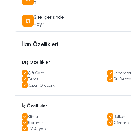
• Yatırım odaklı, kira geliri getirebilecek bir mülk ara
3
Kira geliri 1000£
Site İçerisinde
📞 Detaylı bilgi ve gösterim için hemen bizimle iletiş
Hayır
İlan Özellikleri
Dış Özellikler
Çift Cam
Jeneratö
Teras
Su Depos
Kapalı Otopark
İç Özellikler
Klima
Balkon
Seramik
Gömme D
TV Altyapısı