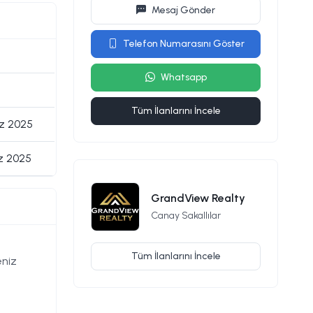
Mesaj Gönder
Telefon Numarasını Göster
Whatsapp
Tüm İlanlarını İncele
z 2025
z 2025
GrandView Realty
Canay Sakallılar
Tüm İlanlarını İncele
eniz