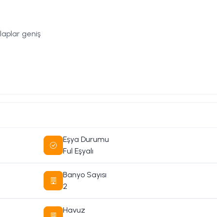
laplar geniş
Eşya Durumu
Ful Eşyalı
Banyo Sayısı
2
anda isteyenler
ler
Havuz