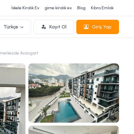
İskele Kiralık Ev
girne kiralık ev
Blog
Kıbrıs Emlak
Türkçe
Kayıt Ol
Giriş Yap
e merkezde Avangart