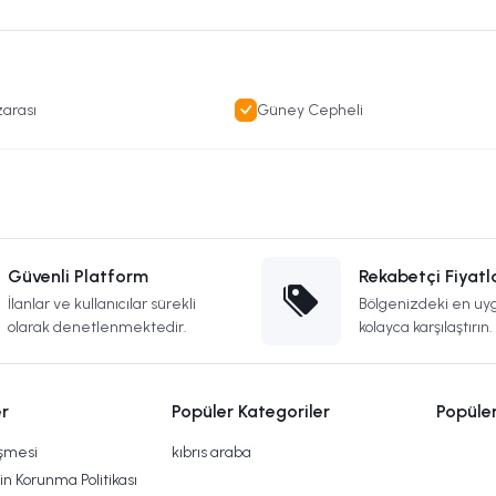
arası
Güney Cepheli
Güvenli Platform
Rekabetçi Fiyatl
İlanlar ve kullanıcılar sürekli
Bölgenizdeki en uyg
olarak denetlenmektedir.
kolayca karşılaştırın.
r
Popüler Kategoriler
Popüle
eşmesi
kıbrıs araba
rin Korunma Politikası