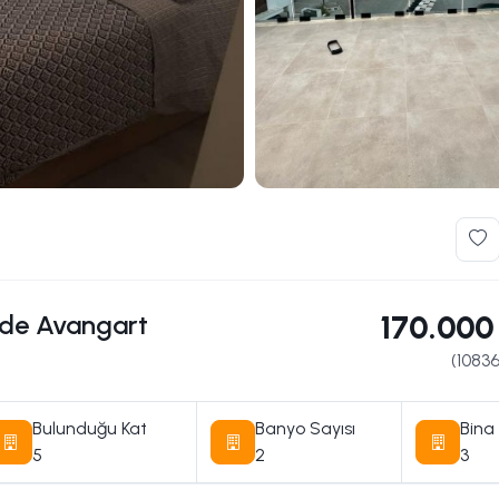
zde Avangart
170.000
(
1083
Bulunduğu Kat
Banyo Sayısı
Bina 
5
2
3