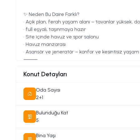
✨ Neden Bu Daire Farklı?
• Açık plan, ferah yaşam alanı – tavanlar yüksek, do
• full eşyalı, taşınmaya hazır
• Site içinde havuz ve spor salonu
• Havuz manzarası
• Asansör ve jeneratör – konfor ve kesintisiz yaşam
⸻
Konut Detayları
📍 Konum & Erişim
• Şokmar & Nusmar market: birkaç adım
• Girne Limanı, kaleyi ve merkez: sadece 10 dk
Oda Sayısı
• Kolan British Hospital: ~700 m
2+1
• Eczane, kafe, restoran: yürüme mesafesinde
Bulunduğu Kat
🎯 Kimler İçin?
5
• Eğlenceli şehir hayatı ve deniz manzarasını aynı 
• Tatil ruhunu her gün yaşamak isteyen profesyonel
Bina Yaşı