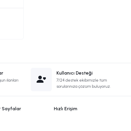
ar
Kullanıcı Desteği
un ilanları
7/24 destek ekibimizle tüm
sorularınıza çözüm buluyoruz.
r Sayfalar
Hızlı Erişim