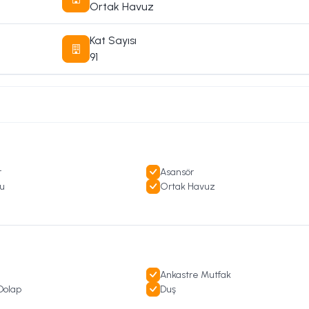
yanlar
Ortak Havuz
Kat Sayısı
ime geçebilirsiniz
91
r
Asansör
u
Ortak Havuz
Ankastre Mutfak
olap
Duş