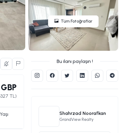
Tüm Fotoğraflar
Bu ilanı paylaşın !
 GBP
6327
TL)
Shahrzad Noorafkan
Yaşı
GrandView Realty