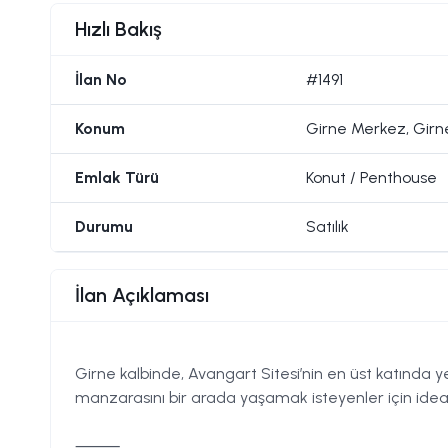
Hızlı Bakış
İlan No
#1491
Konum
Girne Merkez, Girn
Emlak Türü
Konut / Penthouse
Durumu
Satılık
İlan Açıklaması
Girne kalbinde, Avangart Sitesi’nin en üst katında y
manzarasını bir arada yaşamak isteyenler için ideal
⸻