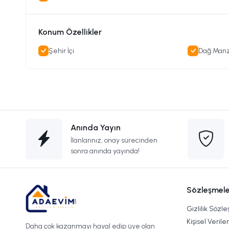
Konum Özellikler
Şehir İçi
Dağ Manz
Anında Yayın
İlanlarınız, onay sürecinden
sonra anında yayında!
Sözleşmele
Gizlilik Sözl
Kişisel Verile
Daha çok kazanmayı hayal edip üye olan