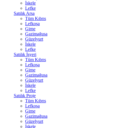
İskele
Lefke
Satılık Arsa
Tüm Kıbrıs
Lefkoşa
Girne
Gazimağusa
Güzelyurt
İskele
Lefke
Satılık İşyeri
Tüm Kıbrıs
Lefkoşa
Girne
Gazimağusa
Güzelyurt
İskele
Lefke
Satılık Proje
Tüm Kıbrıs
Lefkoşa
Girne
Gazimağusa
Güzelyurt
İskele