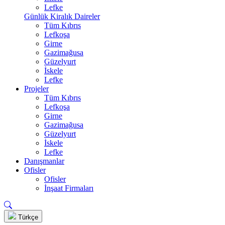
Lefke
Günlük Kiralık Daireler
Tüm Kıbrıs
Lefkoşa
Girne
Gazimağusa
Güzelyurt
İskele
Lefke
Projeler
Tüm Kıbrıs
Lefkoşa
Girne
Gazimağusa
Güzelyurt
İskele
Lefke
Danışmanlar
Ofisler
Ofisler
İnşaat Firmaları
Türkçe