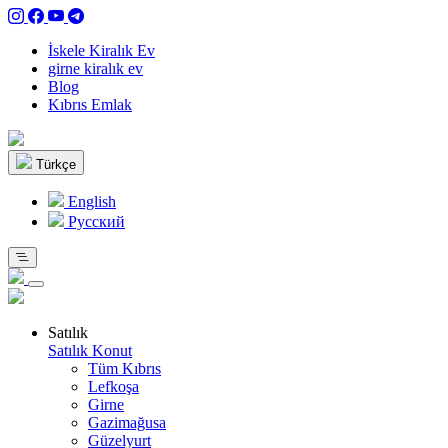
İskele Kiralık Ev
girne kiralık ev
Blog
Kıbrıs Emlak
Türkçe
English
Pусский
Satılık
Satılık Konut
Tüm Kıbrıs
Lefkoşa
Girne
Gazimağusa
Güzelyurt