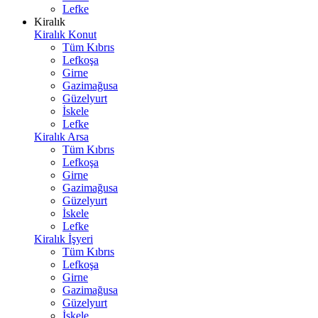
Lefke
Kiralık
Kiralık Konut
Tüm Kıbrıs
Lefkoşa
Girne
Gazimağusa
Güzelyurt
İskele
Lefke
Kiralık Arsa
Tüm Kıbrıs
Lefkoşa
Girne
Gazimağusa
Güzelyurt
İskele
Lefke
Kiralık İşyeri
Tüm Kıbrıs
Lefkoşa
Girne
Gazimağusa
Güzelyurt
İskele