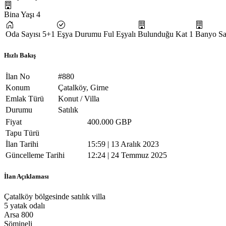
Bina Yaşı
4
Oda Sayısı
5+1
Eşya Durumu
Ful Eşyalı
Bulunduğu Kat
1
Banyo Sa
Hızlı Bakış
İlan No
#880
Konum
Çatalköy, Girne
Emlak Türü
Konut / Villa
Durumu
Satılık
Fiyat
400.000 GBP
Tapu Türü
İlan Tarihi
15:59 | 13 Aralık 2023
Güncelleme Tarihi
12:24 | 24 Temmuz 2025
İlan Açıklaması
Çatalköy bölgesinde satılık villa
5 yatak odalı
Arsa 800
Şömineli