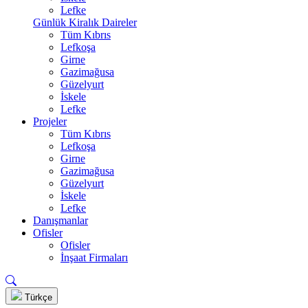
Lefke
Günlük Kiralık Daireler
Tüm Kıbrıs
Lefkoşa
Girne
Gazimağusa
Güzelyurt
İskele
Lefke
Projeler
Tüm Kıbrıs
Lefkoşa
Girne
Gazimağusa
Güzelyurt
İskele
Lefke
Danışmanlar
Ofisler
Ofisler
İnşaat Firmaları
Türkçe