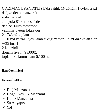
GAZİMAGUSA/TATLISU'da satılık 16 dönüm 1 evlek arazi
dağ ve deniz manzaralı
yolu mevcut
ana yola 850m mesafede
denize 940m mesafede
yatırıma uygun lokasyon
21.743m2 toplam alan
%10 yol ve %10 yesil alan cıktıgı zaman 17.395m2 kalan alan
%35 imarlı
2 kat izinli
dönüm fiyatı : 95.000£
toplam kullanım alanı 6.100m2
İlan Özellikleri
Konum Özellikler
Dağ Manzarası
Doğa / Yeşillik Manzaralı
Deniz Manzarası
Su Altyapısı
Yol