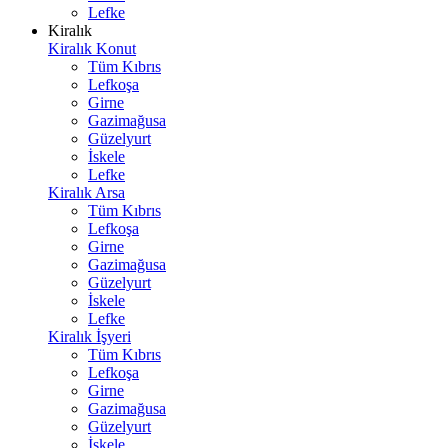
Lefke
Kiralık
Kiralık Konut
Tüm Kıbrıs
Lefkoşa
Girne
Gazimağusa
Güzelyurt
İskele
Lefke
Kiralık Arsa
Tüm Kıbrıs
Lefkoşa
Girne
Gazimağusa
Güzelyurt
İskele
Lefke
Kiralık İşyeri
Tüm Kıbrıs
Lefkoşa
Girne
Gazimağusa
Güzelyurt
İskele