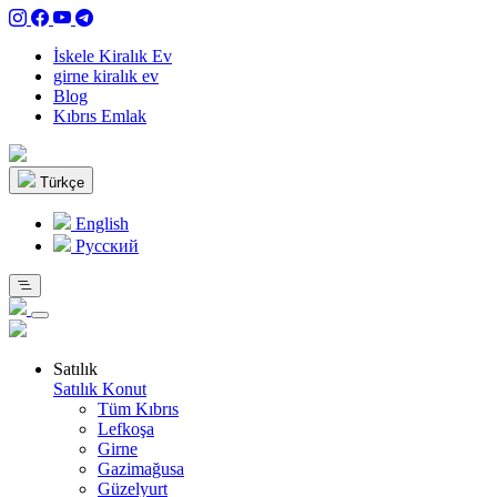
İskele Kiralık Ev
girne kiralık ev
Blog
Kıbrıs Emlak
Türkçe
English
Pусский
Satılık
Satılık Konut
Tüm Kıbrıs
Lefkoşa
Girne
Gazimağusa
Güzelyurt