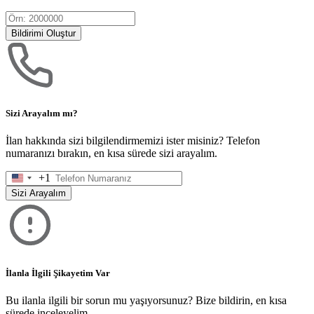
Bildirimi Oluştur
Sizi Arayalım mı?
İlan hakkında sizi bilgilendirmemizi ister misiniz? Telefon
numaranızı bırakın, en kısa sürede sizi arayalım.
+1
United
States
Sizi Arayalım
+1
İlanla İlgili Şikayetim Var
Bu ilanla ilgili bir sorun mu yaşıyorsunuz? Bize bildirin, en kısa
sürede inceleyelim.