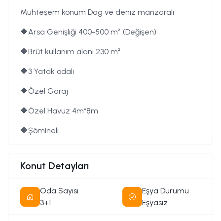
Muhteşem konum Dag ve denız manzaralı
🔶Arsa Genişliği 400-500 m² (Değişen)
🔶Brüt kullanım alanı 230 m²
🔶3 Yatak odalı
🔶Özel Garaj
🔶Özel Havuz 4m*8m
🔶Şömineli
🔶Klima alt yapısı yapılmış
Konut Detayları
🔶Açık mutfak
🔶Yatak odalarında gömme duvar dolapları
Oda Sayısı
Eşya Durumu
3+1
Eşyasız
🔶Ebeveyn yatak odası en-suite