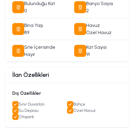
Bulunduğu Kat
Banyo Sayısı
🔶Merkezi internet ve uydu alt yapısı hazır
0
2
🔶Yatak odaları lamine parke
Bina Yaşı
Havuz
🔶Isı ve ses izolasyonlu alüminyum doğramalar
89
Özel Havuz
Site İçerisinde
Kat Sayısı
Hayır
91
İlan Özellikleri
Dış Özellikler
Sınır Duvarları
Bahçe
Su Deposu
Özel Havuz
Otopark