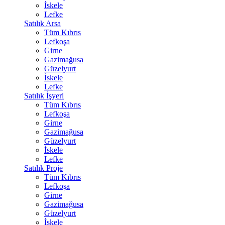
İskele
Lefke
Satılık Arsa
Tüm Kıbrıs
Lefkoşa
Girne
Gazimağusa
Güzelyurt
İskele
Lefke
Satılık İşyeri
Tüm Kıbrıs
Lefkoşa
Girne
Gazimağusa
Güzelyurt
İskele
Lefke
Satılık Proje
Tüm Kıbrıs
Lefkoşa
Girne
Gazimağusa
Güzelyurt
İskele