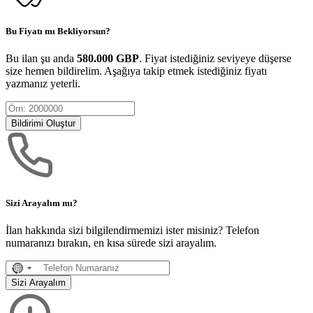
Bu Fiyatı mı Bekliyorsun?
Bu ilan şu anda
580.000 GBP
. Fiyat istediğiniz seviyeye düşerse
size hemen bildirelim. Aşağıya takip etmek istediğiniz fiyatı
yazmanız yeterli.
Bildirimi Oluştur
Sizi Arayalım mı?
İlan hakkında sizi bilgilendirmemizi ister misiniz? Telefon
numaranızı bırakın, en kısa sürede sizi arayalım.
No
country
Sizi Arayalım
selected