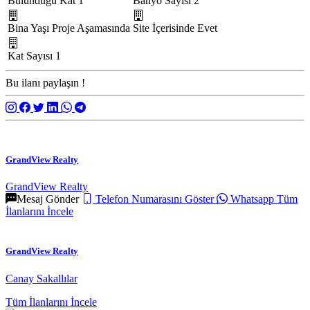
Bulunduğu Kat
1
Banyo Sayısı
2
Bina Yaşı
Proje Aşamasında
Site İçerisinde
Evet
Kat Sayısı
1
Bu ilanı paylaşın !
GrandView Realty
GrandView Realty
Mesaj Gönder
Telefon Numarasını Göster
Whatsapp
Tüm
İlanlarını İncele
GrandView Realty
Canay Sakallılar
Tüm İlanlarını İncele