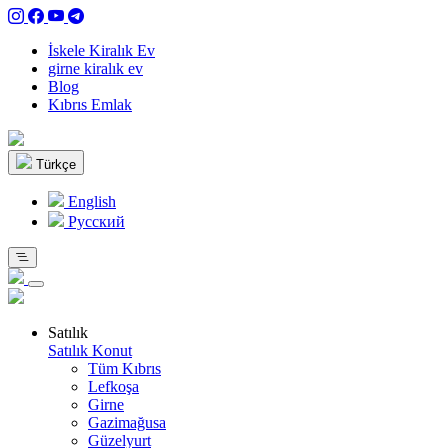
İskele Kiralık Ev
girne kiralık ev
Blog
Kıbrıs Emlak
Türkçe
English
Pусский
Satılık
Satılık Konut
Tüm Kıbrıs
Lefkoşa
Girne
Gazimağusa
Güzelyurt