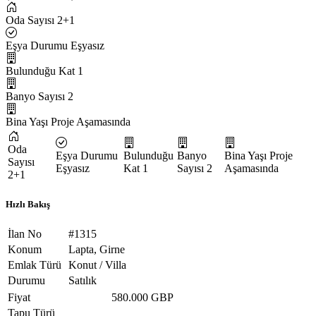
Oda Sayısı
2+1
Eşya Durumu
Eşyasız
Bulunduğu Kat
1
Banyo Sayısı
2
Bina Yaşı
Proje Aşamasında
Oda
Eşya Durumu
Bulunduğu
Banyo
Bina Yaşı
Proje
Sayısı
Eşyasız
Kat
1
Sayısı
2
Aşamasında
2+1
Hızlı Bakış
İlan No
#1315
Konum
Lapta, Girne
Emlak Türü
Konut / Villa
Durumu
Satılık
Fiyat
580.000 GBP
Tapu Türü