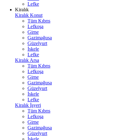
Lefke
Kiralık
Kiralık Konut
Tüm Kıbrıs
Lefkoşa
Girne
Gazimağusa
Güzelyurt
İskele
Lefke
Kiralık Arsa
Tüm Kıbrıs
Lefkoşa
Girne
Gazimağusa
Güzelyurt
İskele
Lefke
Kiralık İşyeri
Tüm Kıbrıs
Lefkoşa
Girne
Gazimağusa
Güzelyurt
İskele