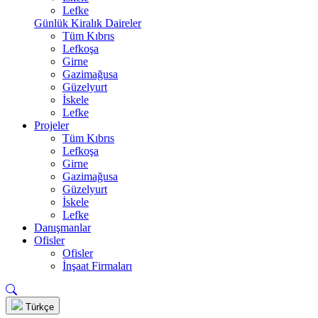
Lefke
Günlük Kiralık Daireler
Tüm Kıbrıs
Lefkoşa
Girne
Gazimağusa
Güzelyurt
İskele
Lefke
Projeler
Tüm Kıbrıs
Lefkoşa
Girne
Gazimağusa
Güzelyurt
İskele
Lefke
Danışmanlar
Ofisler
Ofisler
İnşaat Firmaları
Türkçe