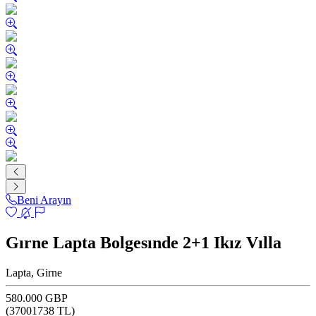
Beni Arayın
Gırne Lapta Bolgesınde 2+1 Ikız Vılla
Lapta, Girne
580.000 GBP
(
37001738
TL)