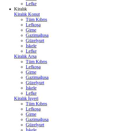
Lefke
Kiralık
Kiralık Konut
Tüm Kıbrıs
Lefkoşa
Girne
Gazimağusa
Güzelyurt
İskele
Lefke
Kiralık Arsa
Tüm Kıbrıs
Lefkoşa
Girne
Gazimağusa
Güzelyurt
İskele
Lefke
Kiralık İşyeri
Tüm Kıbrıs
Lefkoşa
Girne
Gazimağusa
Güzelyurt
İskele