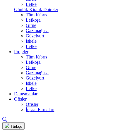
Lefke
Günlük Kiralık Daireler
Tüm Kıbrıs
Lefkoşa
Girne
Gazimağusa
Güzelyurt
İskele
Lefke
Projeler
Tüm Kıbrıs
Lefkoşa
Girne
Gazimağusa
Güzelyurt
İskele
Lefke
Danışmanlar
Ofisler
Ofisler
İnşaat Firmaları
Türkçe