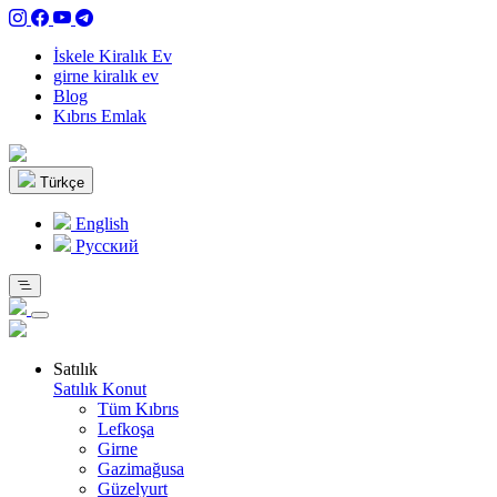
İskele Kiralık Ev
girne kiralık ev
Blog
Kıbrıs Emlak
Türkçe
English
Pусский
Satılık
Satılık Konut
Tüm Kıbrıs
Lefkoşa
Girne
Gazimağusa
Güzelyurt