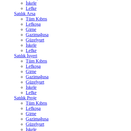
İskele
Lefke
Satılık Arsa
Tüm Kıbrıs
Lefkoşa
Girne
Gazimağusa
Güzelyurt
İskele
Lefke
Satılık İşyeri
Tüm Kıbrıs
Lefkoşa
Girne
Gazimağusa
Güzelyurt
İskele
Lefke
Satılık Proje
Tüm Kıbrıs
Lefkoşa
Girne
Gazimağusa
Güzelyurt
İskele