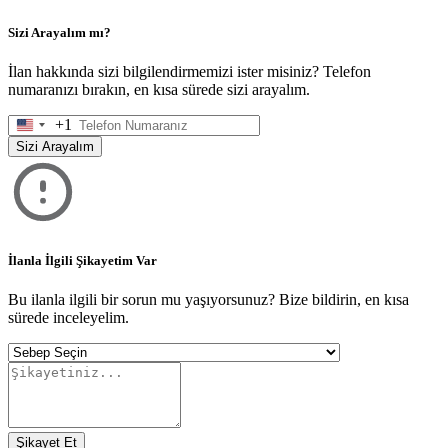
Sizi Arayalım mı?
İlan hakkında sizi bilgilendirmemizi ister misiniz? Telefon
numaranızı bırakın, en kısa sürede sizi arayalım.
+1
United
States
Sizi Arayalım
+1
İlanla İlgili Şikayetim Var
Bu ilanla ilgili bir sorun mu yaşıyorsunuz? Bize bildirin, en kısa
sürede inceleyelim.
Şikayet Et