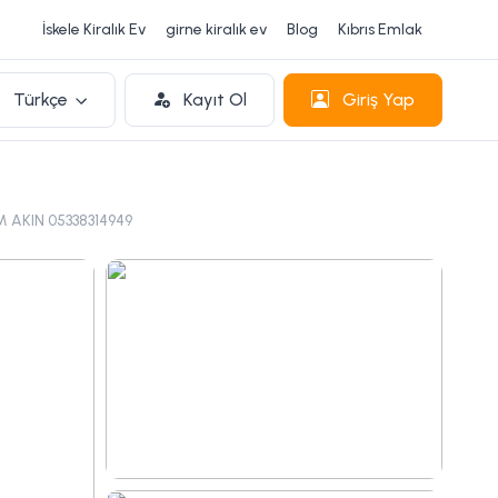
İskele Kiralık Ev
girne kiralık ev
Blog
Kıbrıs Emlak
Türkçe
Kayıt Ol
Giriş Yap
 AKIN 05338314949