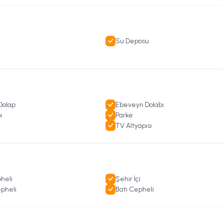
Su Deposu
olap
Ebeveyn Dolabı
ı
Parke
ı
TV Altyapısı
heli
Şehir İçi
pheli
Batı Cepheli