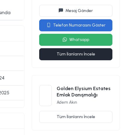
Mesaj Gönder
sında
Telefon Numarasını Göster
Whatsapp
Tüm İlanlarını İncele
024
Golden Elysium Estates
 2025
Emlak Danışmalığı
Adem Akın
Tüm İlanlarını İncele