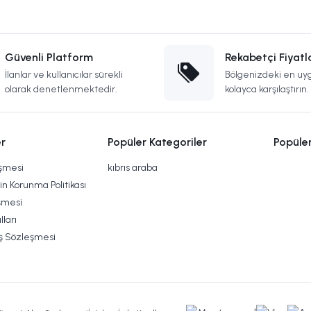
Güvenli Platform
Rekabetçi Fiyatl
İlanlar ve kullanıcılar sürekli
Bölgenizdeki en uyg
olarak denetlenmektedir.
kolayca karşılaştırın.
r
Popüler Kategoriler
Popüle
eşmesi
kıbrıs araba
rin Korunma Politikası
şmesi
lları
ış Sözleşmesi