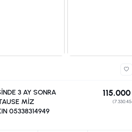
NDE 3 AY SONRA
115.000
NTAUSE MİZ
(
7.330.45
IN 05338314949