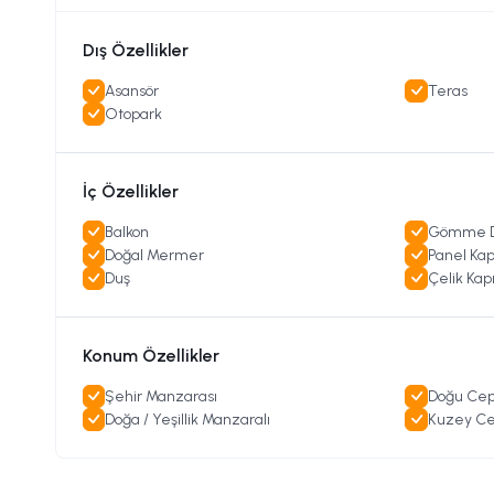
Dış Özellikler
Asansör
Teras
Otopark
İç Özellikler
Balkon
Gömme D
Doğal Mermer
Panel Kap
Duş
Çelik Kap
Konum Özellikler
Şehir Manzarası
Doğu Cep
Doğa / Yeşillik Manzaralı
Kuzey Ce