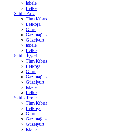
İskele
Lefke
Satılık Arsa
Tüm Kıbrıs
Lefkoşa
Girne
Gazimağusa
Güzelyurt
İskele
Lefke
Satılık İşyeri
Tüm Kıbrıs
Lefkoşa
Girne
Gazimağusa
Güzelyurt
İskele
Lefke
Satılık Proje
Tüm Kıbrıs
Lefkoşa
Girne
Gazimağusa
Güzelyurt
İskele