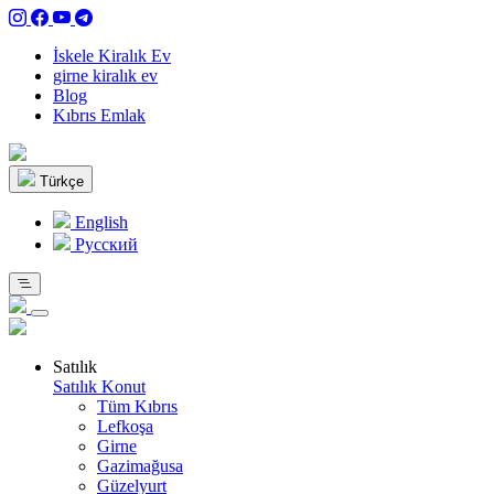
İskele Kiralık Ev
girne kiralık ev
Blog
Kıbrıs Emlak
Türkçe
English
Pусский
Satılık
Satılık Konut
Tüm Kıbrıs
Lefkoşa
Girne
Gazimağusa
Güzelyurt