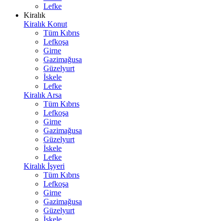
Lefke
Kiralık
Kiralık Konut
Tüm Kıbrıs
Lefkoşa
Girne
Gazimağusa
Güzelyurt
İskele
Lefke
Kiralık Arsa
Tüm Kıbrıs
Lefkoşa
Girne
Gazimağusa
Güzelyurt
İskele
Lefke
Kiralık İşyeri
Tüm Kıbrıs
Lefkoşa
Girne
Gazimağusa
Güzelyurt
İskele