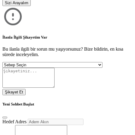
States
Sizi Arayalım
+1
İlanla İlgili Şikayetim Var
Bu ilanla ilgili bir sorun mu yaşıyorsunuz? Bize bildirin, en kısa
sürede inceleyelim.
Şikayet Et
Yeni Sohbet Başlat
Hedef Adres