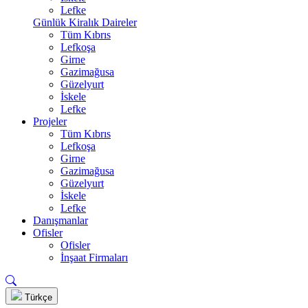
Lefke
Günlük Kiralık Daireler
Tüm Kıbrıs
Lefkoşa
Girne
Gazimağusa
Güzelyurt
İskele
Lefke
Projeler
Tüm Kıbrıs
Lefkoşa
Girne
Gazimağusa
Güzelyurt
İskele
Lefke
Danışmanlar
Ofisler
Ofisler
İnşaat Firmaları
Türkçe