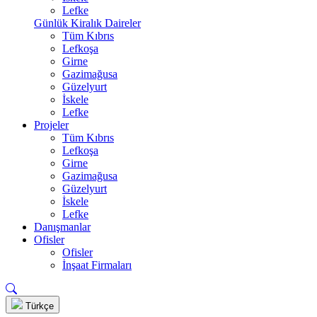
Lefke
Günlük Kiralık Daireler
Tüm Kıbrıs
Lefkoşa
Girne
Gazimağusa
Güzelyurt
İskele
Lefke
Projeler
Tüm Kıbrıs
Lefkoşa
Girne
Gazimağusa
Güzelyurt
İskele
Lefke
Danışmanlar
Ofisler
Ofisler
İnşaat Firmaları
Türkçe