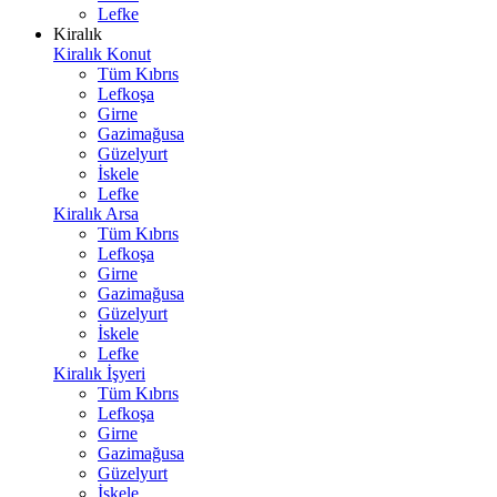
Lefke
Kiralık
Kiralık Konut
Tüm Kıbrıs
Lefkoşa
Girne
Gazimağusa
Güzelyurt
İskele
Lefke
Kiralık Arsa
Tüm Kıbrıs
Lefkoşa
Girne
Gazimağusa
Güzelyurt
İskele
Lefke
Kiralık İşyeri
Tüm Kıbrıs
Lefkoşa
Girne
Gazimağusa
Güzelyurt
İskele