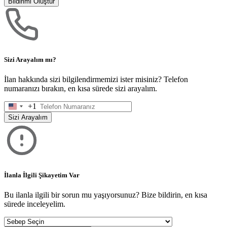
Bildirimi Oluştur
Sizi Arayalım mı?
İlan hakkında sizi bilgilendirmemizi ister misiniz? Telefon
numaranızı bırakın, en kısa sürede sizi arayalım.
+1
United
States
Sizi Arayalım
+1
İlanla İlgili Şikayetim Var
Bu ilanla ilgili bir sorun mu yaşıyorsunuz? Bize bildirin, en kısa
sürede inceleyelim.