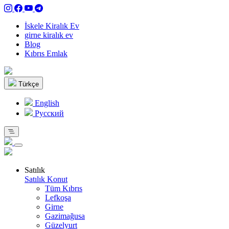
İskele Kiralık Ev
girne kiralık ev
Blog
Kıbrıs Emlak
Türkçe
English
Pусский
Satılık
Satılık Konut
Tüm Kıbrıs
Lefkoşa
Girne
Gazimağusa
Güzelyurt