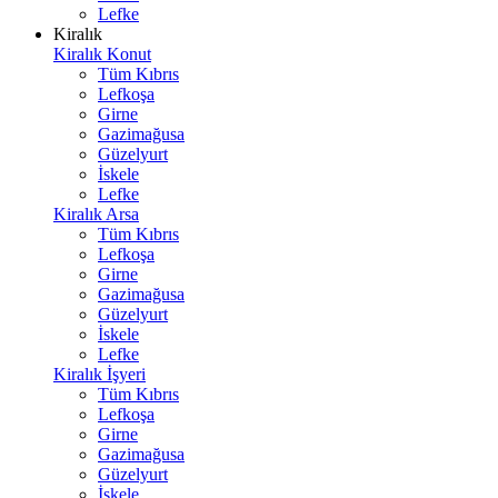
Lefke
Kiralık
Kiralık Konut
Tüm Kıbrıs
Lefkoşa
Girne
Gazimağusa
Güzelyurt
İskele
Lefke
Kiralık Arsa
Tüm Kıbrıs
Lefkoşa
Girne
Gazimağusa
Güzelyurt
İskele
Lefke
Kiralık İşyeri
Tüm Kıbrıs
Lefkoşa
Girne
Gazimağusa
Güzelyurt
İskele