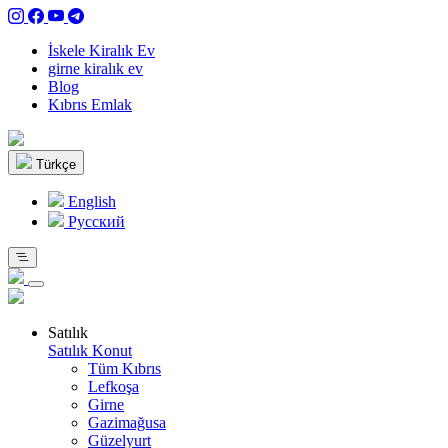
İskele Kiralık Ev
girne kiralık ev
Blog
Kıbrıs Emlak
Türkçe
English
Pусский
Satılık
Satılık Konut
Tüm Kıbrıs
Lefkoşa
Girne
Gazimağusa
Güzelyurt