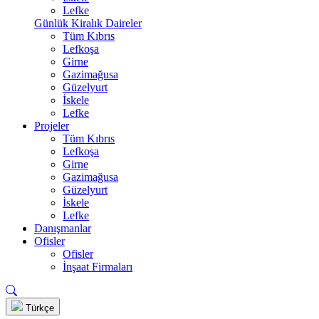
Lefke
Günlük Kiralık Daireler
Tüm Kıbrıs
Lefkoşa
Girne
Gazimağusa
Güzelyurt
İskele
Lefke
Projeler
Tüm Kıbrıs
Lefkoşa
Girne
Gazimağusa
Güzelyurt
İskele
Lefke
Danışmanlar
Ofisler
Ofisler
İnşaat Firmaları
Türkçe