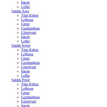
İskele
Lefke
Satılık Arsa
Tüm Kıbrıs
Lefkoşa
Girne
Gazimağusa
Güzelyurt
İskele
Lefke
Satılık İşyeri
Tüm Kıbrıs
Lefkoşa
Girne
Gazimağusa
Güzelyurt
İskele
Lefke
Satılık Proje
Tüm Kıbrıs
Lefkoşa
Girne
Gazimağusa
Güzelyurt
İskele