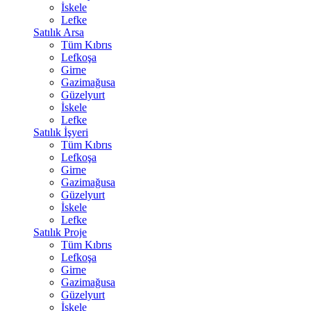
İskele
Lefke
Satılık Arsa
Tüm Kıbrıs
Lefkoşa
Girne
Gazimağusa
Güzelyurt
İskele
Lefke
Satılık İşyeri
Tüm Kıbrıs
Lefkoşa
Girne
Gazimağusa
Güzelyurt
İskele
Lefke
Satılık Proje
Tüm Kıbrıs
Lefkoşa
Girne
Gazimağusa
Güzelyurt
İskele