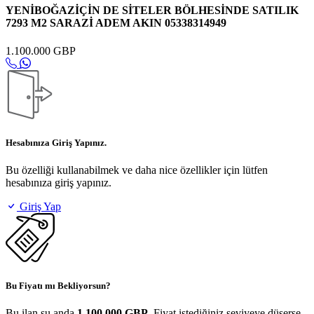
YENİBOĞAZİÇİN DE SİTELER BÖLHESİNDE SATILIK
7293 M2 SARAZİ ADEM AKIN 05338314949
1.100.000 GBP
Hesabınıza Giriş Yapınız.
Bu özelliği kullanabilmek ve daha nice özellikler için lütfen
hesabınıza giriş yapınız.
Giriş Yap
Bu Fiyatı mı Bekliyorsun?
Bu ilan şu anda
1.100.000 GBP
. Fiyat istediğiniz seviyeye düşerse