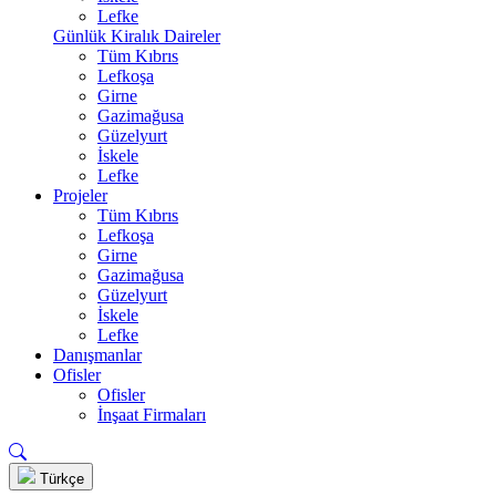
Lefke
Günlük Kiralık Daireler
Tüm Kıbrıs
Lefkoşa
Girne
Gazimağusa
Güzelyurt
İskele
Lefke
Projeler
Tüm Kıbrıs
Lefkoşa
Girne
Gazimağusa
Güzelyurt
İskele
Lefke
Danışmanlar
Ofisler
Ofisler
İnşaat Firmaları
Türkçe