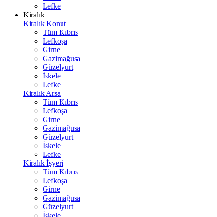
Lefke
Kiralık
Kiralık Konut
Tüm Kıbrıs
Lefkoşa
Girne
Gazimağusa
Güzelyurt
İskele
Lefke
Kiralık Arsa
Tüm Kıbrıs
Lefkoşa
Girne
Gazimağusa
Güzelyurt
İskele
Lefke
Kiralık İşyeri
Tüm Kıbrıs
Lefkoşa
Girne
Gazimağusa
Güzelyurt
İskele