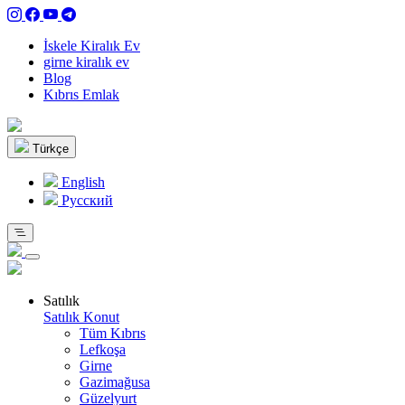
İskele Kiralık Ev
girne kiralık ev
Blog
Kıbrıs Emlak
Türkçe
English
Pусский
Satılık
Satılık Konut
Tüm Kıbrıs
Lefkoşa
Girne
Gazimağusa
Güzelyurt