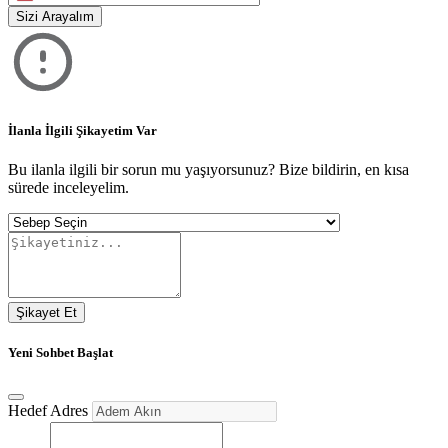
States
Sizi Arayalım
+1
İlanla İlgili Şikayetim Var
Bu ilanla ilgili bir sorun mu yaşıyorsunuz? Bize bildirin, en kısa
sürede inceleyelim.
Şikayet Et
Yeni Sohbet Başlat
Hedef Adres