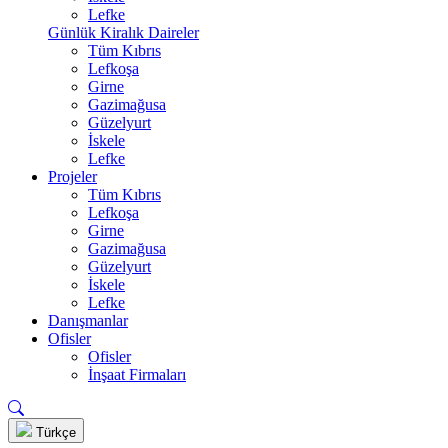
Lefke
Günlük Kiralık Daireler
Tüm Kıbrıs
Lefkoşa
Girne
Gazimağusa
Güzelyurt
İskele
Lefke
Projeler
Tüm Kıbrıs
Lefkoşa
Girne
Gazimağusa
Güzelyurt
İskele
Lefke
Danışmanlar
Ofisler
Ofisler
İnşaat Firmaları
Türkçe