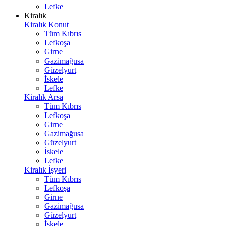
Lefke
Kiralık
Kiralık Konut
Tüm Kıbrıs
Lefkoşa
Girne
Gazimağusa
Güzelyurt
İskele
Lefke
Kiralık Arsa
Tüm Kıbrıs
Lefkoşa
Girne
Gazimağusa
Güzelyurt
İskele
Lefke
Kiralık İşyeri
Tüm Kıbrıs
Lefkoşa
Girne
Gazimağusa
Güzelyurt
İskele