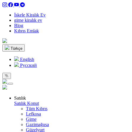
İskele Kiralık Ev
girne kiralık ev
Blog
Kıbrıs Emlak
Türkçe
English
Pусский
Satılık
Satılık Konut
Tüm Kıbrıs
Lefkoşa
Girne
Gazimağusa
Güzelyurt