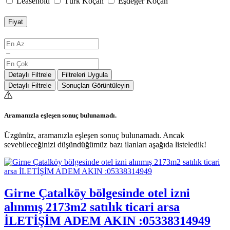
Leasehold
Türk Koçan
Eşdeğer Koçan
Fiyat
Detaylı Filtrele
Filtreleri Uygula
Detaylı Filtrele
Sonuçları Görüntüleyin
Aramanızla eşleşen sonuç bulunamadı.
Üzgünüz, aramanızla eşleşen sonuç bulunamadı. Ancak
sevebileceğinizi düşündüğümüz bazı ilanları aşağıda listeledik!
Girne Çatalköy bölgesinde otel izni
alınmış 2173m2 satılık ticari arsa
İLETİŞİM ADEM AKIN :05338314949