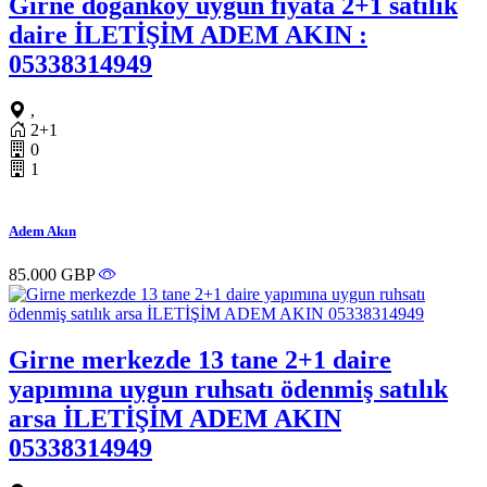
Girne doğanköy uygun fiyata 2+1 satılık
daire İLETİŞİM ADEM AKIN :
05338314949
,
2+1
0
1
Adem Akın
85.000 GBP
Girne merkezde 13 tane 2+1 daire
yapımına uygun ruhsatı ödenmiş satılık
arsa İLETİŞİM ADEM AKIN
05338314949