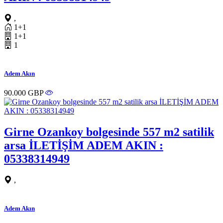
,
1+1
1+1
1
Adem Akın
90.000 GBP
Girne Ozankoy bolgesinde 557 m2 satilik
arsa İLETİŞİM ADEM AKIN :
05338314949
,
Adem Akın