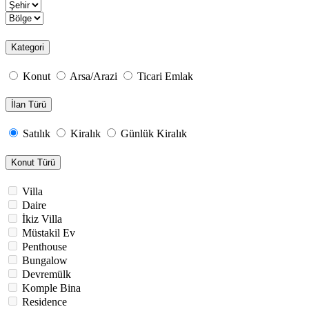
Kategori
Konut
Arsa/Arazi
Ticari Emlak
İlan Türü
Satılık
Kiralık
Günlük Kiralık
Konut Türü
Villa
Daire
İkiz Villa
Müstakil Ev
Penthouse
Bungalow
Devremülk
Komple Bina
Residence