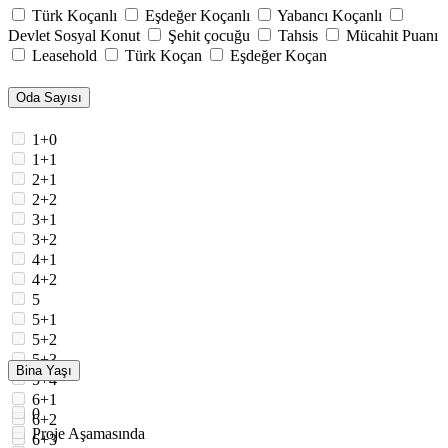
Türk Koçanlı
Eşdeğer Koçanlı
Yabancı Koçanlı
Devlet Sosyal Konut
Şehit çocuğu
Tahsis
Mücahit Puanı
Leasehold
Türk Koçan
Eşdeğer Koçan
Oda Sayısı
1+0
1+1
2+1
2+2
3+1
3+2
4+1
4+2
5
5+1
5+2
5+3
Bina Yaşı
5+4
6+1
0
6+2
Proje Aşamasında
6+3