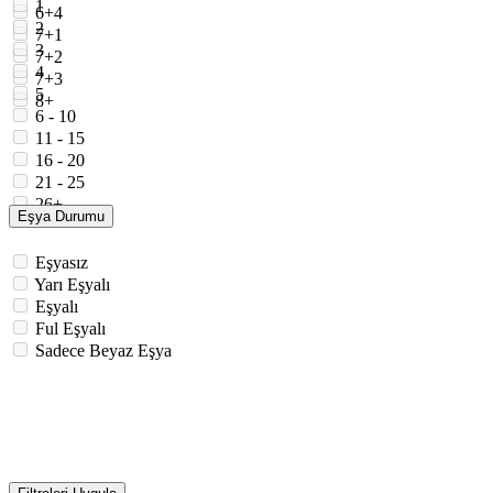
1
6+4
2
7+1
3
7+2
4
7+3
5
8+
6 - 10
11 - 15
16 - 20
21 - 25
26+
Eşya Durumu
Eşyasız
Yarı Eşyalı
Eşyalı
Ful Eşyalı
Sadece Beyaz Eşya