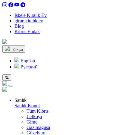
İskele Kiralık Ev
girne kiralık ev
Blog
Kıbrıs Emlak
Türkçe
English
Pусский
Satılık
Satılık Konut
Tüm Kıbrıs
Lefkoşa
Girne
Gazimağusa
Güzelyurt