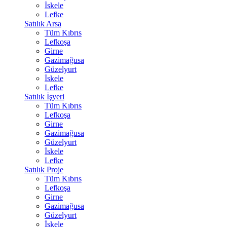
İskele
Lefke
Satılık Arsa
Tüm Kıbrıs
Lefkoşa
Girne
Gazimağusa
Güzelyurt
İskele
Lefke
Satılık İşyeri
Tüm Kıbrıs
Lefkoşa
Girne
Gazimağusa
Güzelyurt
İskele
Lefke
Satılık Proje
Tüm Kıbrıs
Lefkoşa
Girne
Gazimağusa
Güzelyurt
İskele