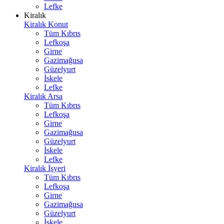
Lefke
Kiralık
Kiralık Konut
Tüm Kıbrıs
Lefkoşa
Girne
Gazimağusa
Güzelyurt
İskele
Lefke
Kiralık Arsa
Tüm Kıbrıs
Lefkoşa
Girne
Gazimağusa
Güzelyurt
İskele
Lefke
Kiralık İşyeri
Tüm Kıbrıs
Lefkoşa
Girne
Gazimağusa
Güzelyurt
İskele