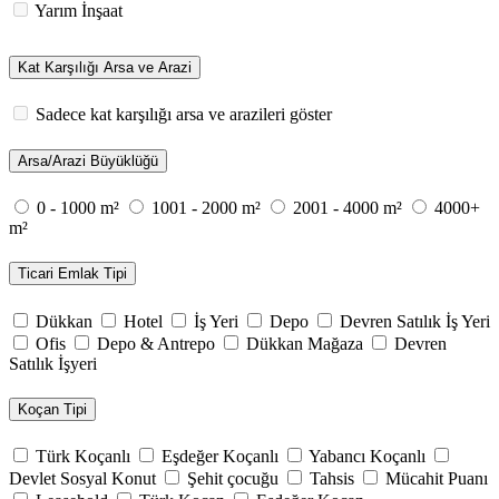
Yarım İnşaat
Kat Karşılığı Arsa ve Arazi
Sadece kat karşılığı arsa ve arazileri göster
Arsa/Arazi Büyüklüğü
0 - 1000 m²
1001 - 2000 m²
2001 - 4000 m²
4000+
m²
Ticari Emlak Tipi
Dükkan
Hotel
İş Yeri
Depo
Devren Satılık İş Yeri
Ofis
Depo & Antrepo
Dükkan Mağaza
Devren
Satılık İşyeri
Koçan Tipi
Türk Koçanlı
Eşdeğer Koçanlı
Yabancı Koçanlı
Devlet Sosyal Konut
Şehit çocuğu
Tahsis
Mücahit Puanı