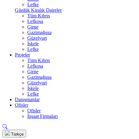
Lefke
Günlük Kiralık Daireler
Tüm Kıbrıs
Lefkoşa
Girne
Gazimağusa
Güzelyurt
İskele
Lefke
Projeler
Tüm Kıbrıs
Lefkoşa
Girne
Gazimağusa
Güzelyurt
İskele
Lefke
Danışmanlar
Ofisler
Ofisler
İnşaat Firmaları
Türkçe