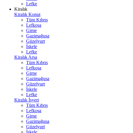
Lefke
Kiralık
Kiralık Konut
Tüm Kıbrıs
Lefkoşa
Girne
Gazimağusa
Güzelyurt
İskele
Lefke
Kiralık Arsa
Tüm Kıbrıs
Lefkoşa
Girne
Gazimağusa
Güzelyurt
İskele
Lefke
Kiralık İşyeri
Tüm Kıbrıs
Lefkoşa
Girne
Gazimağusa
Güzelyurt
İskele