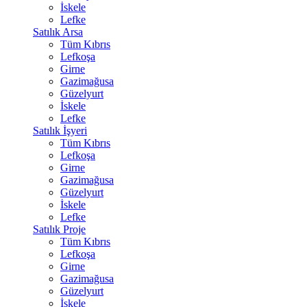
İskele
Lefke
Satılık Arsa
Tüm Kıbrıs
Lefkoşa
Girne
Gazimağusa
Güzelyurt
İskele
Lefke
Satılık İşyeri
Tüm Kıbrıs
Lefkoşa
Girne
Gazimağusa
Güzelyurt
İskele
Lefke
Satılık Proje
Tüm Kıbrıs
Lefkoşa
Girne
Gazimağusa
Güzelyurt
İskele