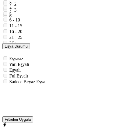
3
7+2
4
7+3
5
8+
6 - 10
11 - 15
16 - 20
21 - 25
26+
Eşya Durumu
Eşyasız
Yarı Eşyalı
Eşyalı
Ful Eşyalı
Sadece Beyaz Eşya
Filtreleri Uygula