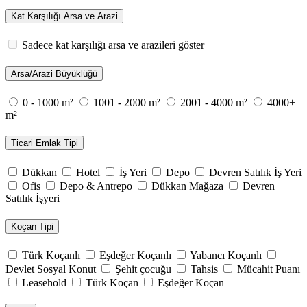
Kat Karşılığı Arsa ve Arazi
Sadece kat karşılığı arsa ve arazileri göster
Arsa/Arazi Büyüklüğü
0 - 1000 m²
1001 - 2000 m²
2001 - 4000 m²
4000+
m²
Ticari Emlak Tipi
Dükkan
Hotel
İş Yeri
Depo
Devren Satılık İş Yeri
Ofis
Depo & Antrepo
Dükkan Mağaza
Devren
Satılık İşyeri
Koçan Tipi
Türk Koçanlı
Eşdeğer Koçanlı
Yabancı Koçanlı
Devlet Sosyal Konut
Şehit çocuğu
Tahsis
Mücahit Puanı
Leasehold
Türk Koçan
Eşdeğer Koçan