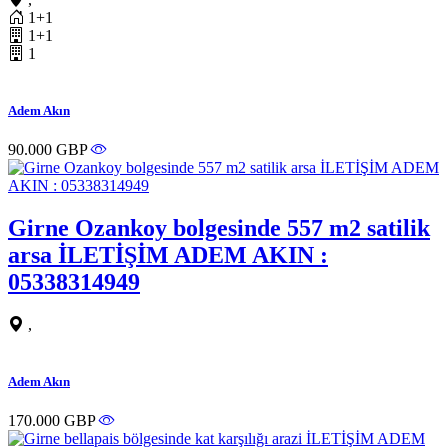
1+1
1+1
1
Adem Akın
90.000 GBP
Girne Ozankoy bolgesinde 557 m2 satilik
arsa İLETİŞİM ADEM AKIN :
05338314949
,
Adem Akın
170.000 GBP