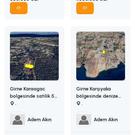
Girne Karaagac
Girne Karşıyaka
bolgesinde satilik 5
bölgesinde denize
donum satilik arazi
,
yakın uygun fiyata
,
İLETİŞİM ADEM AKIN :
5163m2 alana sahip
05338314949
satılık arazi İLETİŞİM
Adem Akın
Adem Akın
ADEM AKIN
05338314949