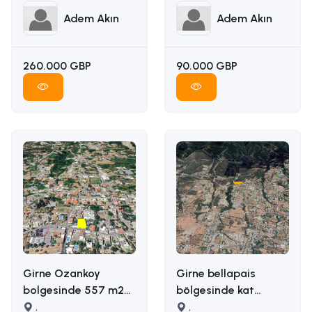
Adem Akın
Adem Akın
260.000 GBP
90.000 GBP
Girne Ozankoy
Girne bellapais
bolgesinde 557 m2
bölgesinde kat
satilik arsa İLETİŞİM
,
karşılığı arazi
,