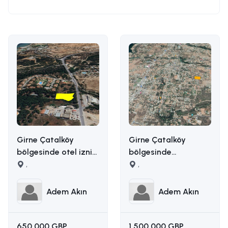
Girne Çatalköy
Girne Çatalköy
bölgesinde otel izni
bölgesinde
alınmış 2173m2 satılık
,
manzaralı satılık
,
ticari arsa İLETİŞİM
arazi İLETİŞİM ADEM
ADEM AKIN
AKIN : 05338314949
Adem Akın
Adem Akın
:05338314949
650.000 GBP
1.500.000 GBP