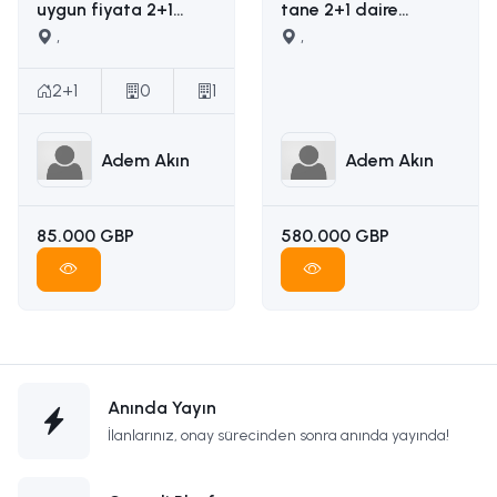
uygun fiyata 2+1
tane 2+1 daire
satılık daire İLETİŞİM
,
yapımına uygun
,
ADEM AKIN :
ruhsatı ödenmiş
05338314949
satılık arsa İLETİŞİM
2+1
0
1
ADEM AKIN
05338314949
Adem Akın
Adem Akın
85.000 GBP
580.000 GBP
Anında Yayın
İlanlarınız, onay sürecinden sonra anında yayında!