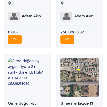
karşılığı arazi
,
manzaralı satılık arsa
,
İLETİŞİM ADEM AKIN
İLETİŞİM: ADEM AKIN
05338314949
05338314949
Adem Akın
Adem Akın
0 GBP
250.000 GBP
Girne doğanköy
Girne merkezde 13