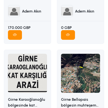
ADEM AKIN :
İLETİŞİM ADEM AKIN :
05338314949
05338314949
Adem Akın
Adem Akın
170.000 GBP
0 GBP
Girne Karaoğlanoğlu
Girne Bellapais
bölgesinde kat
bölgesin muhteşem