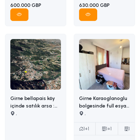
600.000 GBP
630.000 GBP
Girne bellapais köy
Girne Karaoglanoglu
içinde satılık arsa :
bolgesinde full esyali
İLETİŞİM: ADEM AKIN
,
satilik 1+1 daire
,
05338314949
İLETİŞİM ADEM AKIN :
05338314949
1+1
1+1
1