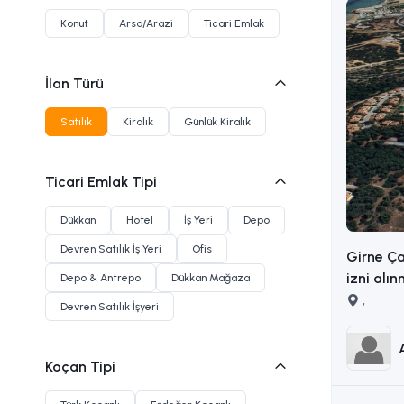
Konut
Arsa/Arazi
Ticari Emlak
İlan Türü
Satılık
Kiralık
Günlük Kiralık
Ticari Emlak Tipi
Dükkan
Hotel
İş Yeri
Depo
Devren Satılık İş Yeri
Ofis
Girne Ça
izni alın
Depo & Antrepo
Dükkan Mağaza
arsa İLETİŞİM ADEM AKIN
,
Devren Satılık İşyeri
:053383
Koçan Tipi