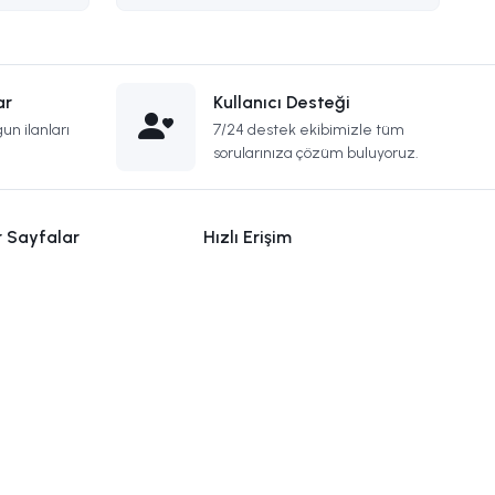
ar
Kullanıcı Desteği
un ilanları
7/24 destek ekibimizle tüm
sorularınıza çözüm buluyoruz.
r Sayfalar
Hızlı Erişim