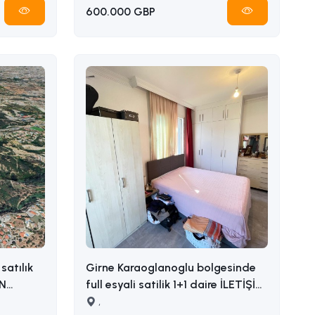
600.000 GBP
satılık
Girne Karaoglanoglu bolgesinde
full esyali satilik 1+1 daire İLETİŞİM
ADEM AKIN : 05338314949
,