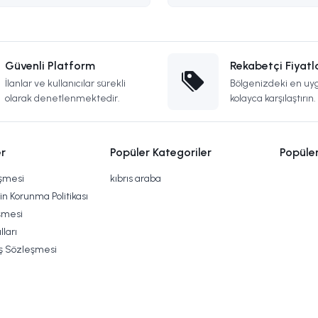
Güvenli Platform
Rekabetçi Fiyatl
İlanlar ve kullanıcılar sürekli
Bölgenizdeki en uyg
olarak denetlenmektedir.
kolayca karşılaştırın.
r
Popüler Kategoriler
Popüle
eşmesi
kıbrıs araba
rin Korunma Politikası
şmesi
lları
ış Sözleşmesi