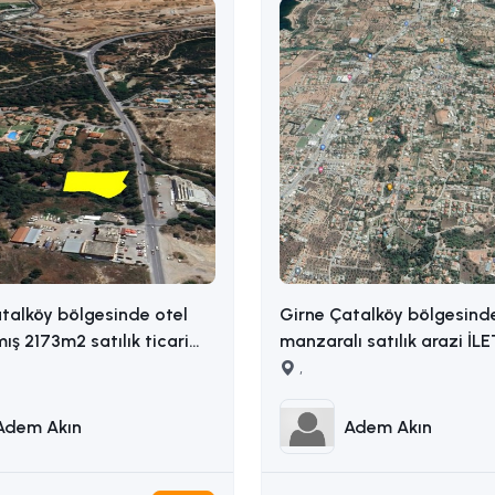
talköy bölgesinde otel
Girne Çatalköy bölgesind
mış 2173m2 satılık ticari
manzaralı satılık arazi İL
ADEM AKIN : 05338314949
,
14949
Adem Akın
Adem Akın