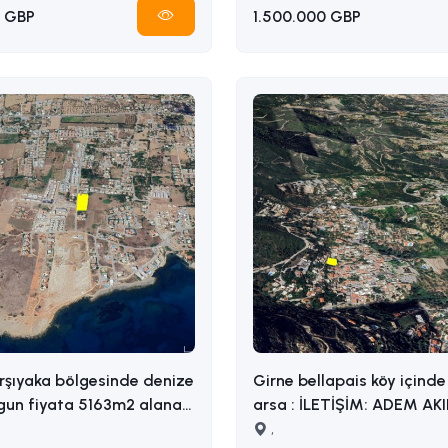
 GBP
1.500.000 GBP
rşıyaka bölgesinde denize
Girne bellapais köy içinde 
gun fiyata 5163m2 alana
arsa : İLETİŞİM: ADEM AKIN
razi İLETİŞİM ADEM
05338314949
,