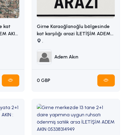
e kat
Girne Karaoğlanoğlu bölgesinde
kat karşılığı arazi İLETİŞİM ADEM
AKIN 05338314949
,
Adem Akın
0 GBP