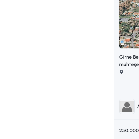
Girne Be
muhteşem
,
250.000