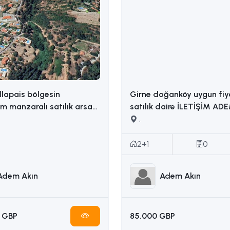
llapais bölgesin
Girne doğanköy uygun fiy
 manzaralı satılık arsa
satılık daire İLETİŞİM ADEM AKIN :
İLETİŞİM: ADEM AKIN 05338314949
05338314949
,
2+1
0
Adem Akın
Adem Akın
 GBP
85.000 GBP