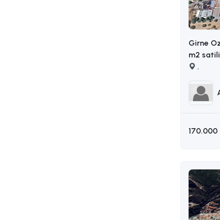
Girne O
m2 satil
AKIN : 0
,
170.000