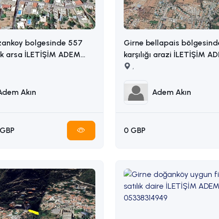
zankoy bolgesinde 557
Girne bellapais bölgesind
ik arsa İLETİŞİM ADEM
karşılığı arazi İLETİŞİM ADEM AKIN
5338314949
: 05338314949
,
Adem Akın
Adem Akın
 GBP
0 GBP