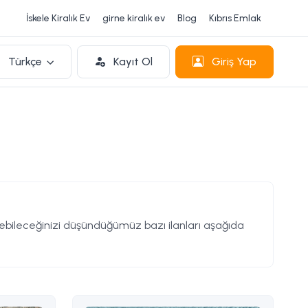
İskele Kiralık Ev
girne kiralık ev
Blog
Kıbrıs Emlak
Türkçe
Kayıt Ol
Giriş Yap
ileceğinizi düşündüğümüz bazı ilanları aşağıda