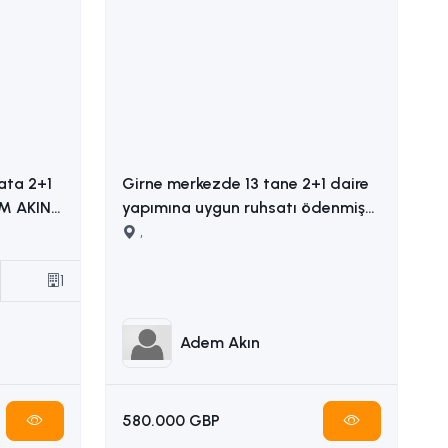
ata 2+1
Girne merkezde 13 tane 2+1 daire
yapımına uygun ruhsatı ödenmiş
satılık arsa İLETİŞİM ADEM AKIN
,
05338314949
1
Adem Akın
580.000 GBP