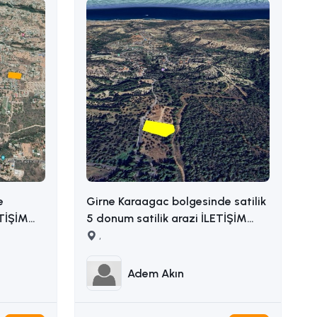
e
Girne Karaagac bolgesinde satilik
ETİŞİM
5 donum satilik arazi İLETİŞİM
ADEM AKIN : 05338314949
,
Adem Akın