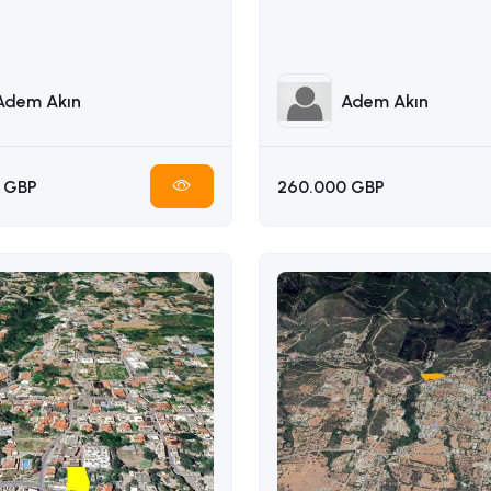
338314949
Adem Akın
Adem Akın
 GBP
260.000 GBP