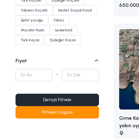
Türk Koçanlı
Eşdeğer Koçanlı
650.000
Yabancı Koçanlı
Devlet Sosyal Konut
Şehit çocuğu
Tahsis
Mücahit Puanı
Leasehold
Türk Koçan
Eşdeğer Koçan
Fiyat
Detaylı Filtrele
Filtreleri Uygula
Girne Ka
yakın uy
sahip satılık a
,