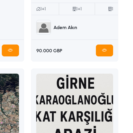
1+1
1+1
1
Adem Akın
90.000 GBP