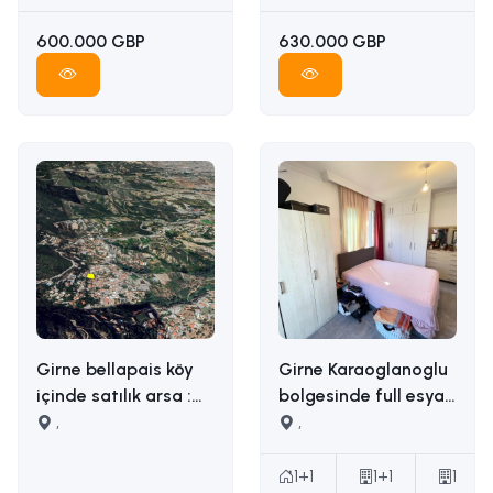
05338314949
600.000 GBP
630.000 GBP
Girne bellapais köy
Girne Karaoglanoglu
içinde satılık arsa :
bolgesinde full esyali
İLETİŞİM: ADEM AKIN
,
satilik 1+1 daire
,
05338314949
İLETİŞİM ADEM AKIN :
05338314949
1+1
1+1
1