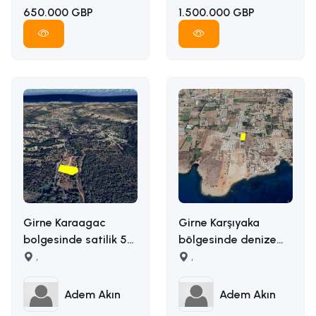
650.000 GBP
1.500.000 GBP
Girne Karaagac
Girne Karşıyaka
bolgesinde satilik 5
bölgesinde denize
donum satilik arazi
,
yakın uygun fiyata
,
İLETİŞİM ADEM AKIN :
5163m2 alana sahip
05338314949
satılık arazi İLETİŞİM
Adem Akın
Adem Akın
ADEM AKIN