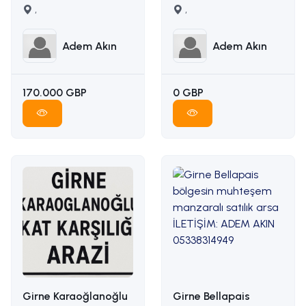
satilik arsa İLETİŞİM
,
karşılığı arazi
,
ADEM AKIN :
İLETİŞİM ADEM AKIN :
05338314949
05338314949
Adem Akın
Adem Akın
170.000 GBP
0 GBP
Girne Karaoğlanoğlu
Girne Bellapais