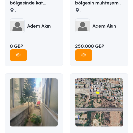
bölgesinde kat
bölgesin muhteşem
karşılığı arazi
,
manzaralı satılık arsa
,
İLETİŞİM ADEM AKIN
İLETİŞİM: ADEM AKIN
05338314949
05338314949
Adem Akın
Adem Akın
0 GBP
250.000 GBP