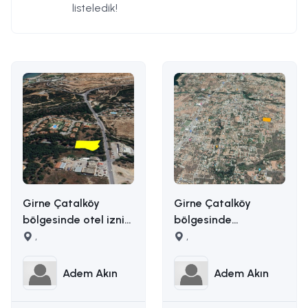
listeledik!
Girne Çatalköy
Girne Çatalköy
bölgesinde otel izni
bölgesinde
alınmış 2173m2 satılık
,
manzaralı satılık
,
ticari arsa İLETİŞİM
arazi İLETİŞİM ADEM
ADEM AKIN
AKIN : 05338314949
Adem Akın
Adem Akın
:05338314949