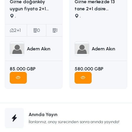
Girne doğanköy
Girne merkezde 13
uygun fiyata 2+1
tane 2+1 daire
satılık daire İLETİŞİM
,
yapımına uygun
,
ADEM AKIN :
ruhsatı ödenmiş
05338314949
satılık arsa İLETİŞİM
2+1
0
1
ADEM AKIN
05338314949
Adem Akın
Adem Akın
85.000 GBP
580.000 GBP
Anında Yayın
İlanlarınız, onay sürecinden sonra anında yayında!