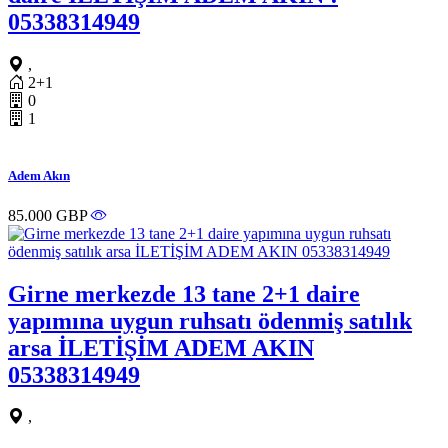
05338314949
,
2+1
0
1
Adem Akın
85.000 GBP
Girne merkezde 13 tane 2+1 daire
yapımına uygun ruhsatı ödenmiş satılık
arsa İLETİŞİM ADEM AKIN
05338314949
,