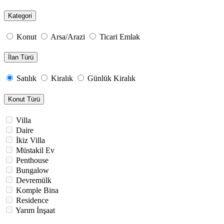
Kategori
Konut
Arsa/Arazi
Ticari Emlak
İlan Türü
Satılık
Kiralık
Günlük Kiralık
Konut Türü
Villa
Daire
İkiz Villa
Müstakil Ev
Penthouse
Bungalow
Devremülk
Komple Bina
Residence
Yarım İnşaat