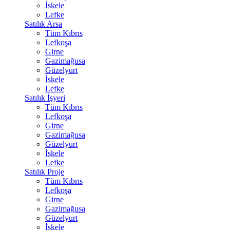
İskele
Lefke
Satılık Arsa
Tüm Kıbrıs
Lefkoşa
Girne
Gazimağusa
Güzelyurt
İskele
Lefke
Satılık İşyeri
Tüm Kıbrıs
Lefkoşa
Girne
Gazimağusa
Güzelyurt
İskele
Lefke
Satılık Proje
Tüm Kıbrıs
Lefkoşa
Girne
Gazimağusa
Güzelyurt
İskele