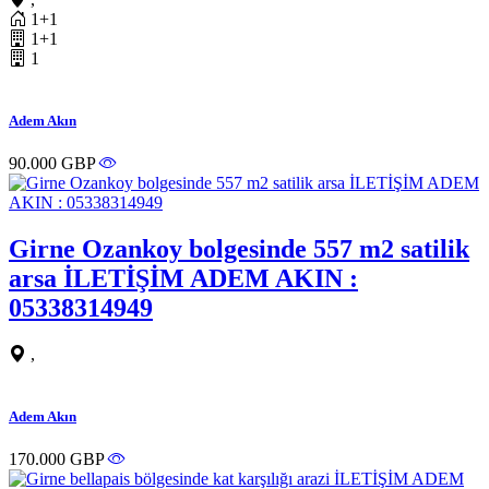
1+1
1+1
1
Adem Akın
90.000 GBP
Girne Ozankoy bolgesinde 557 m2 satilik
arsa İLETİŞİM ADEM AKIN :
05338314949
,
Adem Akın
170.000 GBP