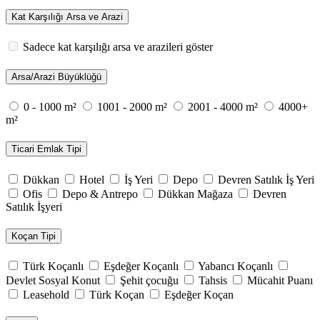
Kat Karşılığı Arsa ve Arazi
Sadece kat karşılığı arsa ve arazileri göster
Arsa/Arazi Büyüklüğü
0 - 1000 m²
1001 - 2000 m²
2001 - 4000 m²
4000+
m²
Ticari Emlak Tipi
Dükkan
Hotel
İş Yeri
Depo
Devren Satılık İş Yeri
Ofis
Depo & Antrepo
Dükkan Mağaza
Devren
Satılık İşyeri
Koçan Tipi
Türk Koçanlı
Eşdeğer Koçanlı
Yabancı Koçanlı
Devlet Sosyal Konut
Şehit çocuğu
Tahsis
Mücahit Puanı
Leasehold
Türk Koçan
Eşdeğer Koçan