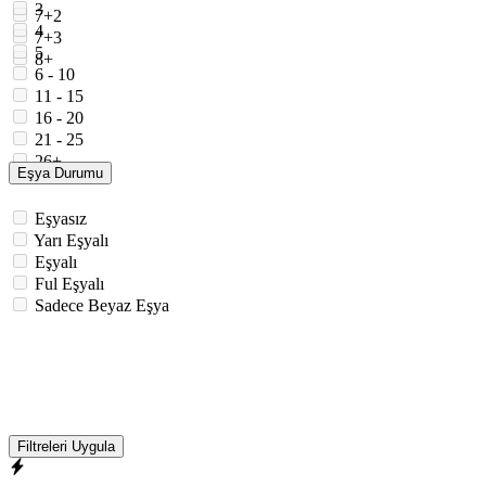
3
7+2
4
7+3
5
8+
6 - 10
11 - 15
16 - 20
21 - 25
26+
Eşya Durumu
Eşyasız
Yarı Eşyalı
Eşyalı
Ful Eşyalı
Sadece Beyaz Eşya
Filtreleri Uygula