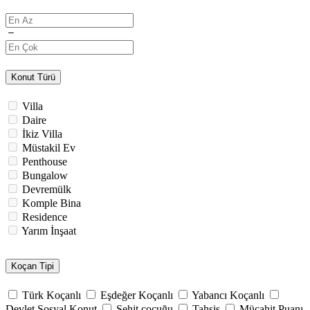
Konut Türü
Villa
Daire
İkiz Villa
Müstakil Ev
Penthouse
Bungalow
Devremülk
Komple Bina
Residence
Yarım İnşaat
Koçan Tipi
Türk Koçanlı
Eşdeğer Koçanlı
Yabancı Koçanlı
Devlet Sosyal Konut
Şehit çocuğu
Tahsis
Mücahit Puanı