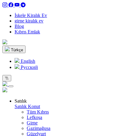
İskele Kiralık Ev
girne kiralık ev
Blog
Kıbrıs Emlak
Türkçe
English
Pусский
Satılık
Satılık Konut
Tüm Kıbrıs
Lefkoşa
Girne
Gazimağusa
Güzelyurt