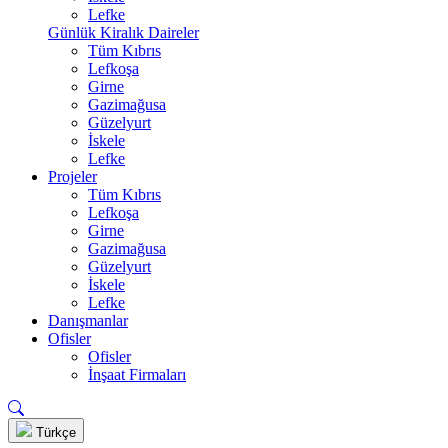
Lefke
Günlük Kiralık Daireler
Tüm Kıbrıs
Lefkoşa
Girne
Gazimağusa
Güzelyurt
İskele
Lefke
Projeler
Tüm Kıbrıs
Lefkoşa
Girne
Gazimağusa
Güzelyurt
İskele
Lefke
Danışmanlar
Ofisler
Ofisler
İnşaat Firmaları
Türkçe