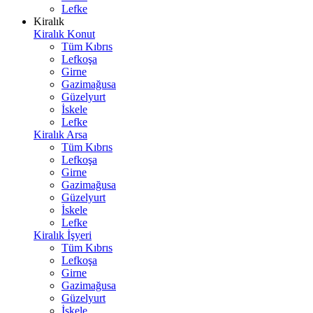
Lefke
Kiralık
Kiralık Konut
Tüm Kıbrıs
Lefkoşa
Girne
Gazimağusa
Güzelyurt
İskele
Lefke
Kiralık Arsa
Tüm Kıbrıs
Lefkoşa
Girne
Gazimağusa
Güzelyurt
İskele
Lefke
Kiralık İşyeri
Tüm Kıbrıs
Lefkoşa
Girne
Gazimağusa
Güzelyurt
İskele