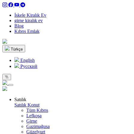
İskele Kiralık Ev
girne kiralık ev
Blog
Kıbrıs Emlak
Türkçe
English
Pусский
Satılık
Satılık Konut
Tüm Kıbrıs
Lefkoşa
Girne
Gazimağusa
Güzelyurt