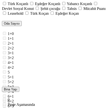
Türk Koçanlı
Eşdeğer Koçanlı
Yabancı Koçanlı
Devlet Sosyal Konut
Şehit çocuğu
Tahsis
Mücahit Puanı
Leasehold
Türk Koçan
Eşdeğer Koçan
Oda Sayısı
1+0
1+1
2+1
2+2
3+1
3+2
4+1
4+2
5
5+1
5+2
5+3
Bina Yaşı
5+4
6+1
0
6+2
Proje Aşamasında
6+3