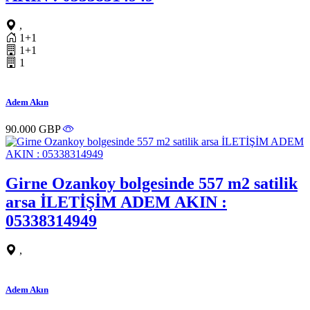
,
1+1
1+1
1
Adem Akın
90.000 GBP
Girne Ozankoy bolgesinde 557 m2 satilik
arsa İLETİŞİM ADEM AKIN :
05338314949
,
Adem Akın