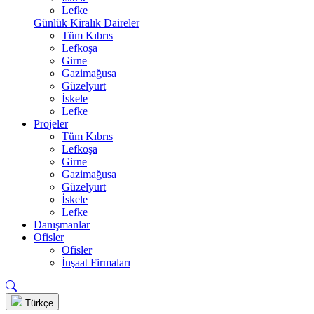
Lefke
Günlük Kiralık Daireler
Tüm Kıbrıs
Lefkoşa
Girne
Gazimağusa
Güzelyurt
İskele
Lefke
Projeler
Tüm Kıbrıs
Lefkoşa
Girne
Gazimağusa
Güzelyurt
İskele
Lefke
Danışmanlar
Ofisler
Ofisler
İnşaat Firmaları
Türkçe