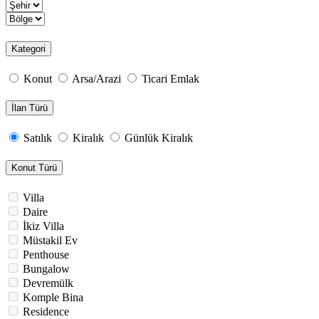
Kategori
Konut
Arsa/Arazi
Ticari Emlak
İlan Türü
Satılık
Kiralık
Günlük Kiralık
Konut Türü
Villa
Daire
İkiz Villa
Müstakil Ev
Penthouse
Bungalow
Devremülk
Komple Bina
Residence