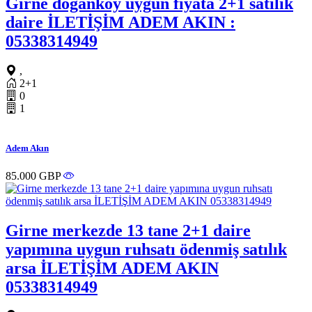
Girne doğanköy uygun fiyata 2+1 satılık
daire İLETİŞİM ADEM AKIN :
05338314949
,
2+1
0
1
Adem Akın
85.000 GBP
Girne merkezde 13 tane 2+1 daire
yapımına uygun ruhsatı ödenmiş satılık
arsa İLETİŞİM ADEM AKIN
05338314949