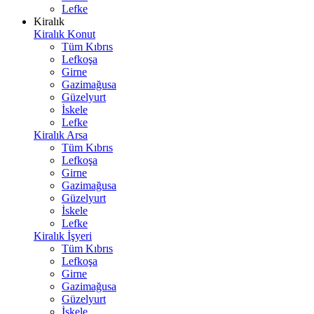
Lefke
Kiralık
Kiralık Konut
Tüm Kıbrıs
Lefkoşa
Girne
Gazimağusa
Güzelyurt
İskele
Lefke
Kiralık Arsa
Tüm Kıbrıs
Lefkoşa
Girne
Gazimağusa
Güzelyurt
İskele
Lefke
Kiralık İşyeri
Tüm Kıbrıs
Lefkoşa
Girne
Gazimağusa
Güzelyurt
İskele