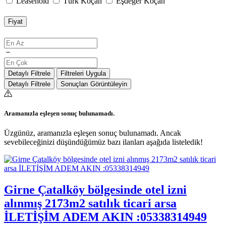
Leasehold
Türk Koçan
Eşdeğer Koçan
Fiyat
Detaylı Filtrele
Filtreleri Uygula
Detaylı Filtrele
Sonuçları Görüntüleyin
Aramanızla eşleşen sonuç bulunamadı.
Üzgünüz, aramanızla eşleşen sonuç bulunamadı. Ancak
sevebileceğinizi düşündüğümüz bazı ilanları aşağıda listeledik!
Girne Çatalköy bölgesinde otel izni
alınmış 2173m2 satılık ticari arsa
İLETİŞİM ADEM AKIN :05338314949