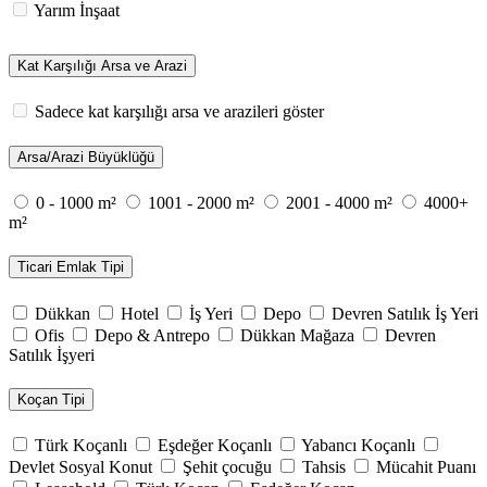
Yarım İnşaat
Kat Karşılığı Arsa ve Arazi
Sadece kat karşılığı arsa ve arazileri göster
Arsa/Arazi Büyüklüğü
0 - 1000 m²
1001 - 2000 m²
2001 - 4000 m²
4000+
m²
Ticari Emlak Tipi
Dükkan
Hotel
İş Yeri
Depo
Devren Satılık İş Yeri
Ofis
Depo & Antrepo
Dükkan Mağaza
Devren
Satılık İşyeri
Koçan Tipi
Türk Koçanlı
Eşdeğer Koçanlı
Yabancı Koçanlı
Devlet Sosyal Konut
Şehit çocuğu
Tahsis
Mücahit Puanı