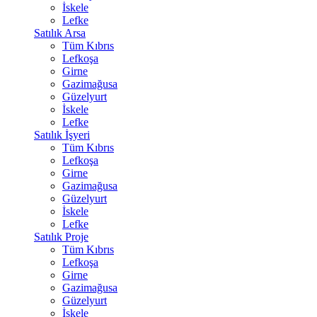
İskele
Lefke
Satılık Arsa
Tüm Kıbrıs
Lefkoşa
Girne
Gazimağusa
Güzelyurt
İskele
Lefke
Satılık İşyeri
Tüm Kıbrıs
Lefkoşa
Girne
Gazimağusa
Güzelyurt
İskele
Lefke
Satılık Proje
Tüm Kıbrıs
Lefkoşa
Girne
Gazimağusa
Güzelyurt
İskele