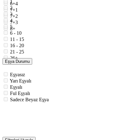
1
6+4
2
7+1
3
7+2
4
7+3
5
8+
6 - 10
11 - 15
16 - 20
21 - 25
26+
Eşya Durumu
Eşyasız
Yarı Eşyalı
Eşyalı
Ful Eşyalı
Sadece Beyaz Eşya