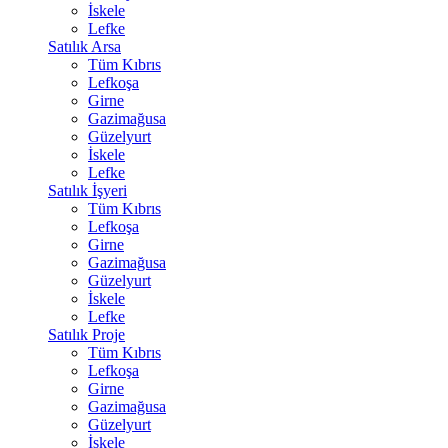
İskele
Lefke
Satılık Arsa
Tüm Kıbrıs
Lefkoşa
Girne
Gazimağusa
Güzelyurt
İskele
Lefke
Satılık İşyeri
Tüm Kıbrıs
Lefkoşa
Girne
Gazimağusa
Güzelyurt
İskele
Lefke
Satılık Proje
Tüm Kıbrıs
Lefkoşa
Girne
Gazimağusa
Güzelyurt
İskele