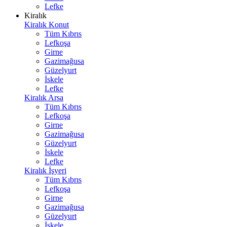
Lefke
Kiralık
Kiralık Konut
Tüm Kıbrıs
Lefkoşa
Girne
Gazimağusa
Güzelyurt
İskele
Lefke
Kiralık Arsa
Tüm Kıbrıs
Lefkoşa
Girne
Gazimağusa
Güzelyurt
İskele
Lefke
Kiralık İşyeri
Tüm Kıbrıs
Lefkoşa
Girne
Gazimağusa
Güzelyurt
İskele