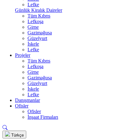
Lefke
Günlük Kiralık Daireler
Tüm Kıbrıs
Lefkoşa
Girne
Gazimağusa
Güzelyurt
İskele
Lefke
Projeler
Tüm Kıbrıs
Lefkoşa
Girne
Gazimağusa
Güzelyurt
İskele
Lefke
Danışmanlar
Ofisler
Ofisler
İnşaat Firmaları
Türkçe