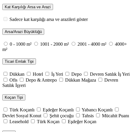
Kat Karşılığı Arsa ve Arazi
Sadece kat karşılığı arsa ve arazileri göster
Arsa/Arazi Büyüklüğü
0 - 1000 m²
1001 - 2000 m²
2001 - 4000 m²
4000+
m²
Ticari Emlak Tipi
Dükkan
Hotel
İş Yeri
Depo
Devren Satılık İş Yeri
Ofis
Depo & Antrepo
Dükkan Mağaza
Devren
Satılık İşyeri
Koçan Tipi
Türk Koçanlı
Eşdeğer Koçanlı
Yabancı Koçanlı
Devlet Sosyal Konut
Şehit çocuğu
Tahsis
Mücahit Puanı
Leasehold
Türk Koçan
Eşdeğer Koçan