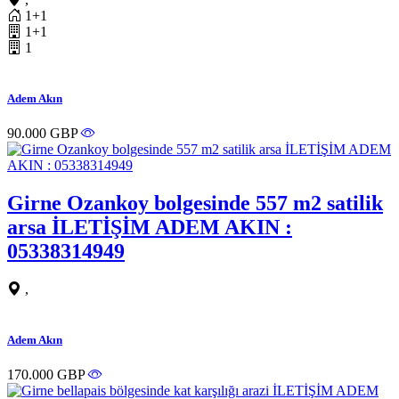
1+1
1+1
1
Adem Akın
90.000 GBP
Girne Ozankoy bolgesinde 557 m2 satilik
arsa İLETİŞİM ADEM AKIN :
05338314949
,
Adem Akın
170.000 GBP