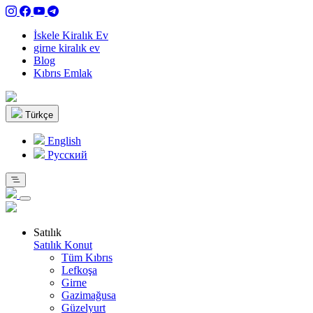
İskele Kiralık Ev
girne kiralık ev
Blog
Kıbrıs Emlak
Türkçe
English
Pусский
Satılık
Satılık Konut
Tüm Kıbrıs
Lefkoşa
Girne
Gazimağusa
Güzelyurt