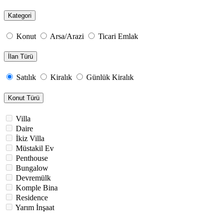
Kategori
Konut
Arsa/Arazi
Ticari Emlak
İlan Türü
Satılık
Kiralık
Günlük Kiralık
Konut Türü
Villa
Daire
İkiz Villa
Müstakil Ev
Penthouse
Bungalow
Devremülk
Komple Bina
Residence
Yarım İnşaat