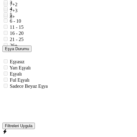
3
7+2
4
7+3
5
8+
6 - 10
11 - 15
16 - 20
21 - 25
26+
Eşya Durumu
Eşyasız
Yarı Eşyalı
Eşyalı
Ful Eşyalı
Sadece Beyaz Eşya
Filtreleri Uygula