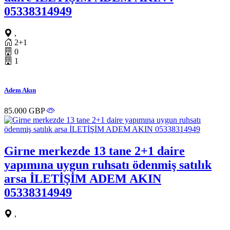
05338314949
,
2+1
0
1
Adem Akın
85.000 GBP
Girne merkezde 13 tane 2+1 daire
yapımına uygun ruhsatı ödenmiş satılık
arsa İLETİŞİM ADEM AKIN
05338314949
,