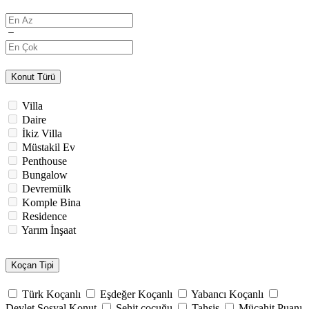
Konut Türü
Villa
Daire
İkiz Villa
Müstakil Ev
Penthouse
Bungalow
Devremülk
Komple Bina
Residence
Yarım İnşaat
Koçan Tipi
Türk Koçanlı
Eşdeğer Koçanlı
Yabancı Koçanlı
Devlet Sosyal Konut
Şehit çocuğu
Tahsis
Mücahit Puanı