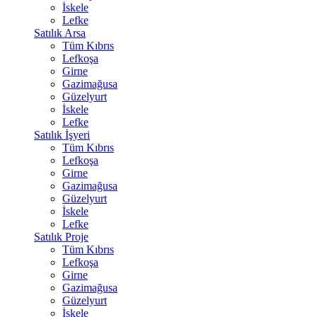
İskele
Lefke
Satılık Arsa
Tüm Kıbrıs
Lefkoşa
Girne
Gazimağusa
Güzelyurt
İskele
Lefke
Satılık İşyeri
Tüm Kıbrıs
Lefkoşa
Girne
Gazimağusa
Güzelyurt
İskele
Lefke
Satılık Proje
Tüm Kıbrıs
Lefkoşa
Girne
Gazimağusa
Güzelyurt
İskele