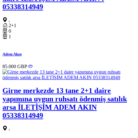
05338314949
,
2+1
0
1
Adem Akın
85.000 GBP
Girne merkezde 13 tane 2+1 daire
yapımına uygun ruhsatı ödenmiş satılık
arsa İLETİŞİM ADEM AKIN
05338314949
,