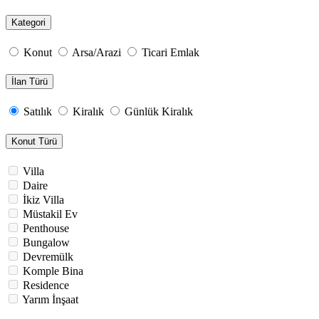
Kategori
Konut
Arsa/Arazi
Ticari Emlak
İlan Türü
Satılık
Kiralık
Günlük Kiralık
Konut Türü
Villa
Daire
İkiz Villa
Müstakil Ev
Penthouse
Bungalow
Devremülk
Komple Bina
Residence
Yarım İnşaat