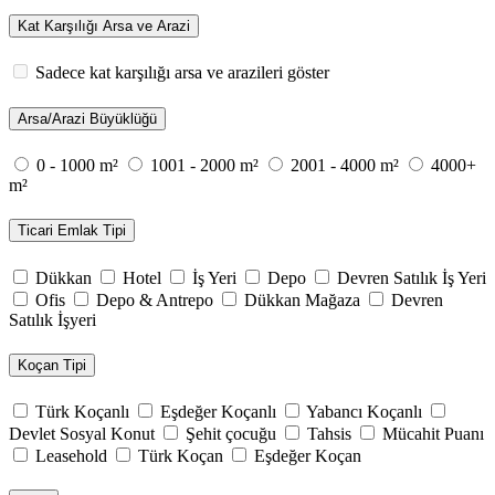
Kat Karşılığı Arsa ve Arazi
Sadece kat karşılığı arsa ve arazileri göster
Arsa/Arazi Büyüklüğü
0 - 1000 m²
1001 - 2000 m²
2001 - 4000 m²
4000+
m²
Ticari Emlak Tipi
Dükkan
Hotel
İş Yeri
Depo
Devren Satılık İş Yeri
Ofis
Depo & Antrepo
Dükkan Mağaza
Devren
Satılık İşyeri
Koçan Tipi
Türk Koçanlı
Eşdeğer Koçanlı
Yabancı Koçanlı
Devlet Sosyal Konut
Şehit çocuğu
Tahsis
Mücahit Puanı
Leasehold
Türk Koçan
Eşdeğer Koçan