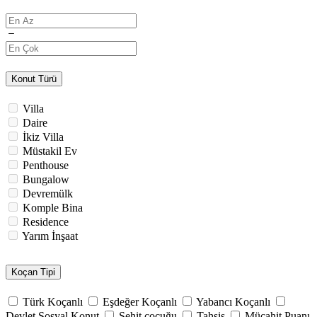
Konut Türü
Villa
Daire
İkiz Villa
Müstakil Ev
Penthouse
Bungalow
Devremülk
Komple Bina
Residence
Yarım İnşaat
Koçan Tipi
Türk Koçanlı
Eşdeğer Koçanlı
Yabancı Koçanlı
Devlet Sosyal Konut
Şehit çocuğu
Tahsis
Mücahit Puanı