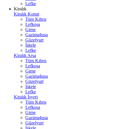
Lefke
Kiralık
Kiralık Konut
Tüm Kıbrıs
Lefkoşa
Girne
Gazimağusa
Güzelyurt
İskele
Lefke
Kiralık Arsa
Tüm Kıbrıs
Lefkoşa
Girne
Gazimağusa
Güzelyurt
İskele
Lefke
Kiralık İşyeri
Tüm Kıbrıs
Lefkoşa
Girne
Gazimağusa
Güzelyurt
İskele