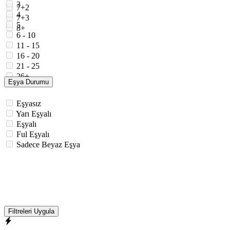
3
7+2
4
7+3
5
8+
6 - 10
11 - 15
16 - 20
21 - 25
26+
Eşya Durumu
Eşyasız
Yarı Eşyalı
Eşyalı
Ful Eşyalı
Sadece Beyaz Eşya
Filtreleri Uygula