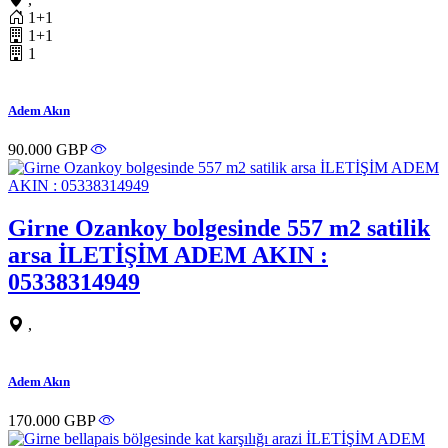
1+1
1+1
1
Adem Akın
90.000 GBP
Girne Ozankoy bolgesinde 557 m2 satilik
arsa İLETİŞİM ADEM AKIN :
05338314949
,
Adem Akın
170.000 GBP