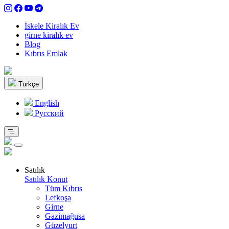
İskele Kiralık Ev
girne kiralık ev
Blog
Kıbrıs Emlak
Türkçe
English
Pусский
Satılık
Satılık Konut
Tüm Kıbrıs
Lefkoşa
Girne
Gazimağusa
Güzelyurt