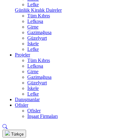
Lefke
Günlük Kiralık Daireler
Tüm Kıbrıs
Lefkoşa
Girne
Gazimağusa
Güzelyurt
İskele
Lefke
Projeler
Tüm Kıbrıs
Lefkoşa
Girne
Gazimağusa
Güzelyurt
İskele
Lefke
Danışmanlar
Ofisler
Ofisler
İnşaat Firmaları
Türkçe