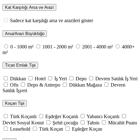
Kat Karşılığı Arsa ve Arazi
Sadece kat karşılığı arsa ve arazileri göster
Arsa/Arazi Büyüklüğü
0 - 1000 m²
1001 - 2000 m²
2001 - 4000 m²
4000+
m²
Ticari Emlak Tipi
Dükkan
Hotel
İş Yeri
Depo
Devren Satılık İş Yeri
Ofis
Depo & Antrepo
Dükkan Mağaza
Devren
Satılık İşyeri
Koçan Tipi
Türk Koçanlı
Eşdeğer Koçanlı
Yabancı Koçanlı
Devlet Sosyal Konut
Şehit çocuğu
Tahsis
Mücahit Puanı
Leasehold
Türk Koçan
Eşdeğer Koçan