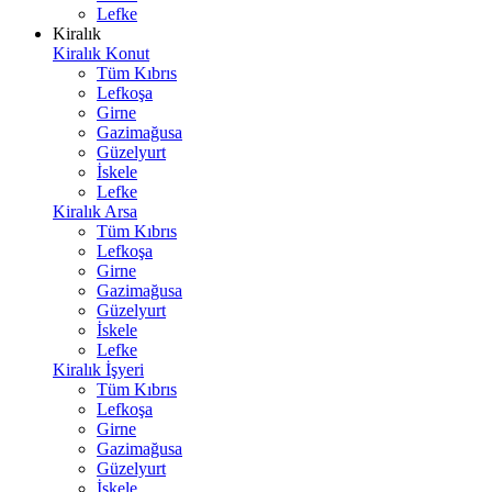
Lefke
Kiralık
Kiralık Konut
Tüm Kıbrıs
Lefkoşa
Girne
Gazimağusa
Güzelyurt
İskele
Lefke
Kiralık Arsa
Tüm Kıbrıs
Lefkoşa
Girne
Gazimağusa
Güzelyurt
İskele
Lefke
Kiralık İşyeri
Tüm Kıbrıs
Lefkoşa
Girne
Gazimağusa
Güzelyurt
İskele