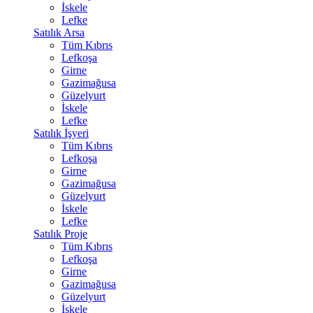
İskele
Lefke
Satılık Arsa
Tüm Kıbrıs
Lefkoşa
Girne
Gazimağusa
Güzelyurt
İskele
Lefke
Satılık İşyeri
Tüm Kıbrıs
Lefkoşa
Girne
Gazimağusa
Güzelyurt
İskele
Lefke
Satılık Proje
Tüm Kıbrıs
Lefkoşa
Girne
Gazimağusa
Güzelyurt
İskele