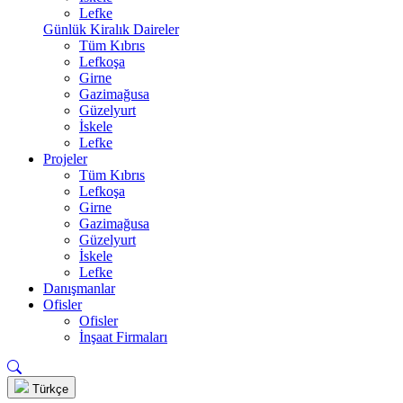
Lefke
Günlük Kiralık Daireler
Tüm Kıbrıs
Lefkoşa
Girne
Gazimağusa
Güzelyurt
İskele
Lefke
Projeler
Tüm Kıbrıs
Lefkoşa
Girne
Gazimağusa
Güzelyurt
İskele
Lefke
Danışmanlar
Ofisler
Ofisler
İnşaat Firmaları
Türkçe