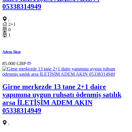
05338314949
,
2+1
0
1
Adem Akın
85.000 GBP
Girne merkezde 13 tane 2+1 daire
yapımına uygun ruhsatı ödenmiş satılık
arsa İLETİŞİM ADEM AKIN
05338314949
,