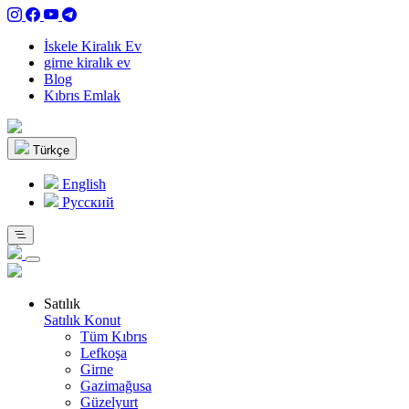
İskele Kiralık Ev
girne kiralık ev
Blog
Kıbrıs Emlak
Türkçe
English
Pусский
Satılık
Satılık Konut
Tüm Kıbrıs
Lefkoşa
Girne
Gazimağusa
Güzelyurt