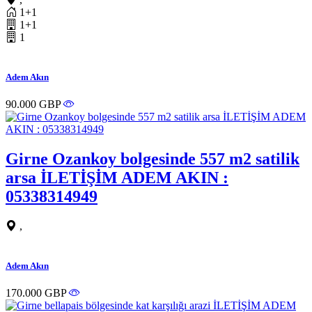
1+1
1+1
1
Adem Akın
90.000 GBP
Girne Ozankoy bolgesinde 557 m2 satilik
arsa İLETİŞİM ADEM AKIN :
05338314949
,
Adem Akın
170.000 GBP