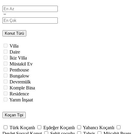
Konut Türü
Villa
Daire
İkiz Villa
Müstakil Ev
Penthouse
Bungalow
Devremülk
Komple Bina
Residence
Yarım İnşaat
Koçan Tipi
Türk Koçanlı
Eşdeğer Koçanlı
Yabancı Koçanlı
Devlet Sosyal Konut
Şehit çocuğu
Tahsis
Mücahit Puanı