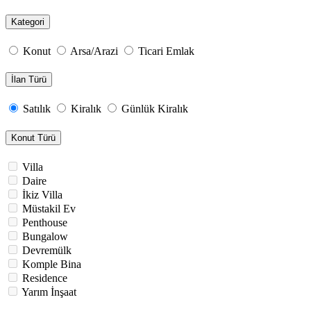
Kategori
Konut
Arsa/Arazi
Ticari Emlak
İlan Türü
Satılık
Kiralık
Günlük Kiralık
Konut Türü
Villa
Daire
İkiz Villa
Müstakil Ev
Penthouse
Bungalow
Devremülk
Komple Bina
Residence
Yarım İnşaat