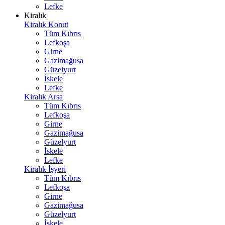
Lefke
Kiralık
Kiralık Konut
Tüm Kıbrıs
Lefkoşa
Girne
Gazimağusa
Güzelyurt
İskele
Lefke
Kiralık Arsa
Tüm Kıbrıs
Lefkoşa
Girne
Gazimağusa
Güzelyurt
İskele
Lefke
Kiralık İşyeri
Tüm Kıbrıs
Lefkoşa
Girne
Gazimağusa
Güzelyurt
İskele