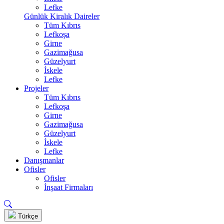
Lefke
Günlük Kiralık Daireler
Tüm Kıbrıs
Lefkoşa
Girne
Gazimağusa
Güzelyurt
İskele
Lefke
Projeler
Tüm Kıbrıs
Lefkoşa
Girne
Gazimağusa
Güzelyurt
İskele
Lefke
Danışmanlar
Ofisler
Ofisler
İnşaat Firmaları
Türkçe