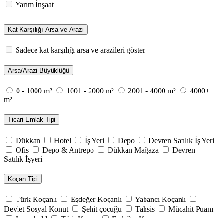
Yarım İnşaat
Kat Karşılığı Arsa ve Arazi
Sadece kat karşılığı arsa ve arazileri göster
Arsa/Arazi Büyüklüğü
0 - 1000 m²
1001 - 2000 m²
2001 - 4000 m²
4000+
m²
Ticari Emlak Tipi
Dükkan
Hotel
İş Yeri
Depo
Devren Satılık İş Yeri
Ofis
Depo & Antrepo
Dükkan Mağaza
Devren
Satılık İşyeri
Koçan Tipi
Türk Koçanlı
Eşdeğer Koçanlı
Yabancı Koçanlı
Devlet Sosyal Konut
Şehit çocuğu
Tahsis
Mücahit Puanı