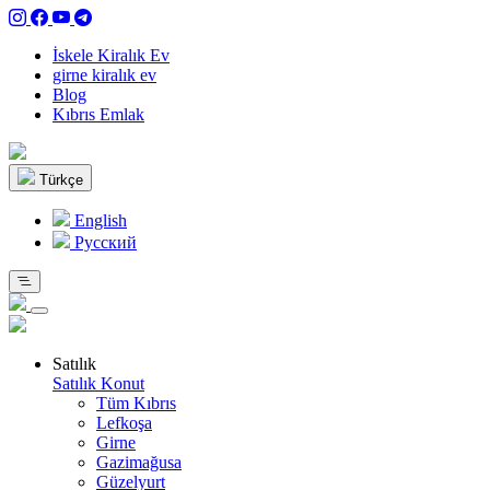
İskele Kiralık Ev
girne kiralık ev
Blog
Kıbrıs Emlak
Türkçe
English
Pусский
Satılık
Satılık Konut
Tüm Kıbrıs
Lefkoşa
Girne
Gazimağusa
Güzelyurt