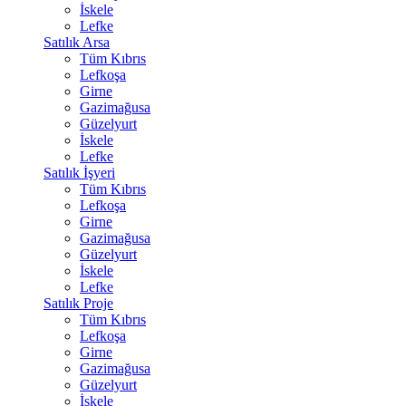
İskele
Lefke
Satılık Arsa
Tüm Kıbrıs
Lefkoşa
Girne
Gazimağusa
Güzelyurt
İskele
Lefke
Satılık İşyeri
Tüm Kıbrıs
Lefkoşa
Girne
Gazimağusa
Güzelyurt
İskele
Lefke
Satılık Proje
Tüm Kıbrıs
Lefkoşa
Girne
Gazimağusa
Güzelyurt
İskele