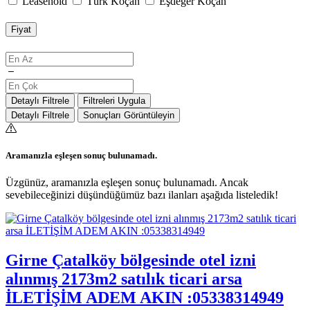
Leasehold
Türk Koçan
Eşdeğer Koçan
Fiyat
Detaylı Filtrele
Filtreleri Uygula
Detaylı Filtrele
Sonuçları Görüntüleyin
Aramanızla eşleşen sonuç bulunamadı.
Üzgünüz, aramanızla eşleşen sonuç bulunamadı. Ancak
sevebileceğinizi düşündüğümüz bazı ilanları aşağıda listeledik!
Girne Çatalköy bölgesinde otel izni
alınmış 2173m2 satılık ticari arsa
İLETİŞİM ADEM AKIN :05338314949