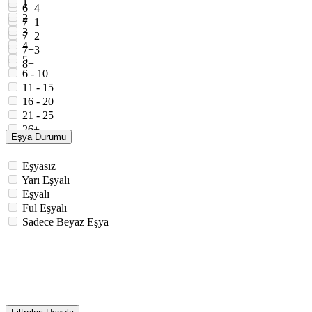
1
6+4
2
7+1
3
7+2
4
7+3
5
8+
6 - 10
11 - 15
16 - 20
21 - 25
26+
Eşya Durumu
Eşyasız
Yarı Eşyalı
Eşyalı
Ful Eşyalı
Sadece Beyaz Eşya