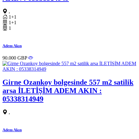
,
1+1
1+1
1
Adem Akın
90.000 GBP
Girne Ozankoy bolgesinde 557 m2 satilik
arsa İLETİŞİM ADEM AKIN :
05338314949
,
Adem Akın