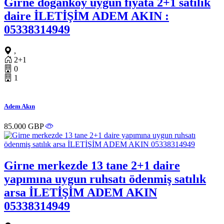
Girne doğanköy uygun fiyata 2+1 satılık
daire İLETİŞİM ADEM AKIN :
05338314949
,
2+1
0
1
Adem Akın
85.000 GBP
Girne merkezde 13 tane 2+1 daire
yapımına uygun ruhsatı ödenmiş satılık
arsa İLETİŞİM ADEM AKIN
05338314949