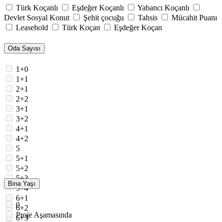
Türk Koçanlı
Eşdeğer Koçanlı
Yabancı Koçanlı
Devlet Sosyal Konut
Şehit çocuğu
Tahsis
Mücahit Puanı
Leasehold
Türk Koçan
Eşdeğer Koçan
Oda Sayısı
1+0
1+1
2+1
2+2
3+1
3+2
4+1
4+2
5
5+1
5+2
5+3
Bina Yaşı
5+4
6+1
0
6+2
Proje Aşamasında
6+3