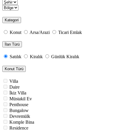
Kategori
Konut
Arsa/Arazi
Ticari Emlak
İlan Türü
Satılık
Kiralık
Günlük Kiralık
Konut Türü
Villa
Daire
İkiz Villa
Müstakil Ev
Penthouse
Bungalow
Devremülk
Komple Bina
Residence