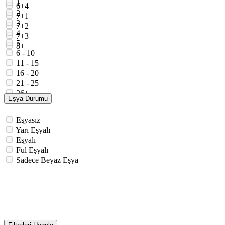
1
6+4
2
7+1
3
7+2
4
7+3
5
8+
6 - 10
11 - 15
16 - 20
21 - 25
26+
Eşya Durumu
Eşyasız
Yarı Eşyalı
Eşyalı
Ful Eşyalı
Sadece Beyaz Eşya