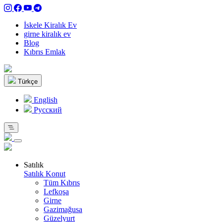
İskele Kiralık Ev
girne kiralık ev
Blog
Kıbrıs Emlak
Türkçe
English
Pусский
Satılık
Satılık Konut
Tüm Kıbrıs
Lefkoşa
Girne
Gazimağusa
Güzelyurt