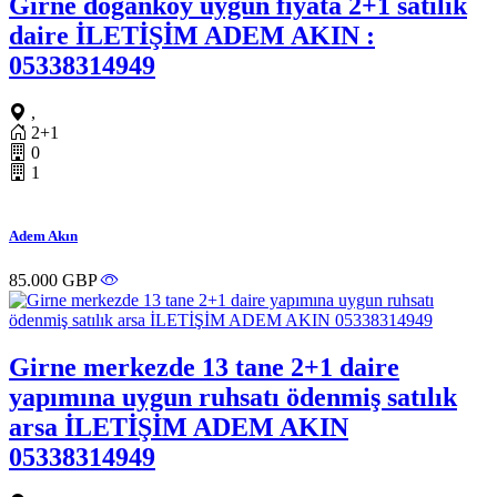
Girne doğanköy uygun fiyata 2+1 satılık
daire İLETİŞİM ADEM AKIN :
05338314949
,
2+1
0
1
Adem Akın
85.000 GBP
Girne merkezde 13 tane 2+1 daire
yapımına uygun ruhsatı ödenmiş satılık
arsa İLETİŞİM ADEM AKIN
05338314949