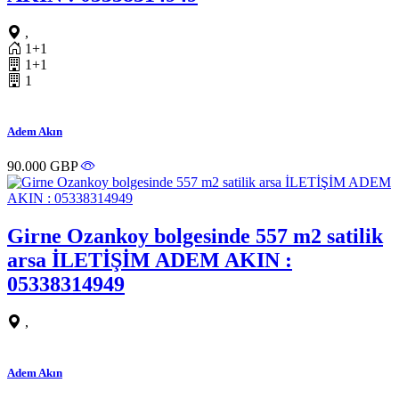
,
1+1
1+1
1
Adem Akın
90.000 GBP
Girne Ozankoy bolgesinde 557 m2 satilik
arsa İLETİŞİM ADEM AKIN :
05338314949
,
Adem Akın