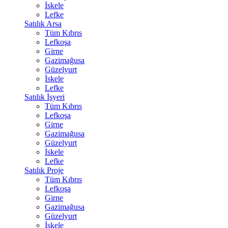
İskele
Lefke
Satılık Arsa
Tüm Kıbrıs
Lefkoşa
Girne
Gazimağusa
Güzelyurt
İskele
Lefke
Satılık İşyeri
Tüm Kıbrıs
Lefkoşa
Girne
Gazimağusa
Güzelyurt
İskele
Lefke
Satılık Proje
Tüm Kıbrıs
Lefkoşa
Girne
Gazimağusa
Güzelyurt
İskele