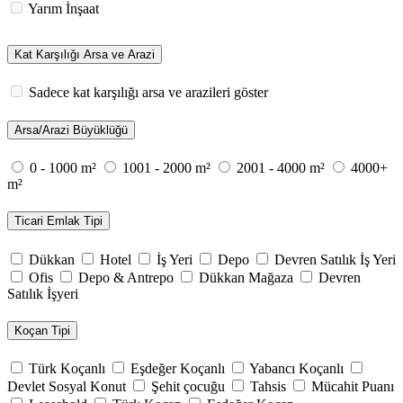
Yarım İnşaat
Kat Karşılığı Arsa ve Arazi
Sadece kat karşılığı arsa ve arazileri göster
Arsa/Arazi Büyüklüğü
0 - 1000 m²
1001 - 2000 m²
2001 - 4000 m²
4000+
m²
Ticari Emlak Tipi
Dükkan
Hotel
İş Yeri
Depo
Devren Satılık İş Yeri
Ofis
Depo & Antrepo
Dükkan Mağaza
Devren
Satılık İşyeri
Koçan Tipi
Türk Koçanlı
Eşdeğer Koçanlı
Yabancı Koçanlı
Devlet Sosyal Konut
Şehit çocuğu
Tahsis
Mücahit Puanı