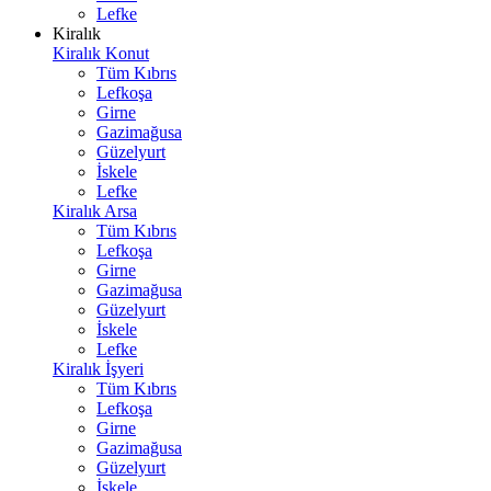
Lefke
Kiralık
Kiralık Konut
Tüm Kıbrıs
Lefkoşa
Girne
Gazimağusa
Güzelyurt
İskele
Lefke
Kiralık Arsa
Tüm Kıbrıs
Lefkoşa
Girne
Gazimağusa
Güzelyurt
İskele
Lefke
Kiralık İşyeri
Tüm Kıbrıs
Lefkoşa
Girne
Gazimağusa
Güzelyurt
İskele