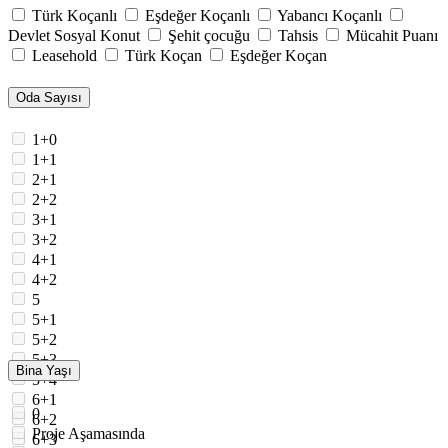
Türk Koçanlı
Eşdeğer Koçanlı
Yabancı Koçanlı
Devlet Sosyal Konut
Şehit çocuğu
Tahsis
Mücahit Puanı
Leasehold
Türk Koçan
Eşdeğer Koçan
Oda Sayısı
1+0
1+1
2+1
2+2
3+1
3+2
4+1
4+2
5
5+1
5+2
5+3
Bina Yaşı
5+4
6+1
0
6+2
Proje Aşamasında
6+3