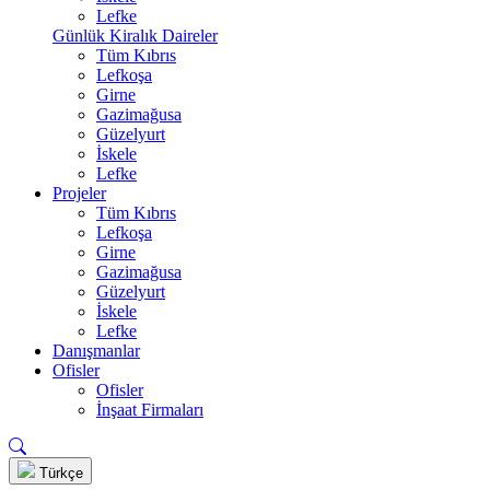
Lefke
Günlük Kiralık Daireler
Tüm Kıbrıs
Lefkoşa
Girne
Gazimağusa
Güzelyurt
İskele
Lefke
Projeler
Tüm Kıbrıs
Lefkoşa
Girne
Gazimağusa
Güzelyurt
İskele
Lefke
Danışmanlar
Ofisler
Ofisler
İnşaat Firmaları
Türkçe