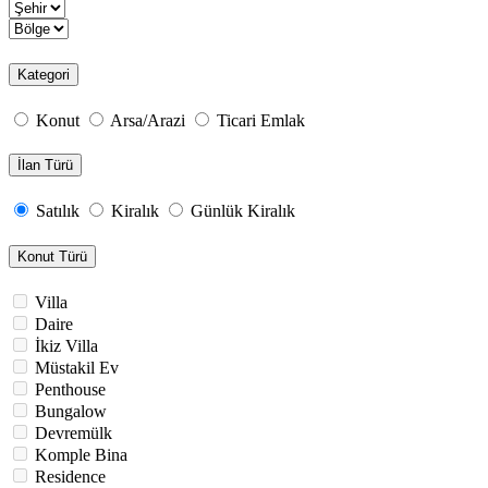
Kategori
Konut
Arsa/Arazi
Ticari Emlak
İlan Türü
Satılık
Kiralık
Günlük Kiralık
Konut Türü
Villa
Daire
İkiz Villa
Müstakil Ev
Penthouse
Bungalow
Devremülk
Komple Bina
Residence