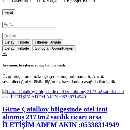
Leasehold
Türk Koçan
Eşdeğer Koçan
Fiyat
Detaylı Filtrele
Filtreleri Uygula
Detaylı Filtrele
Sonuçları Görüntüleyin
Aramanızla eşleşen sonuç bulunamadı.
Üzgünüz, aramanızla eşleşen sonuç bulunamadı. Ancak
sevebileceğinizi düşündüğümüz bazı ilanları aşağıda listeledik!
Girne Çatalköy bölgesinde otel izni
alınmış 2173m2 satılık ticari arsa
İLETİŞİM ADEM AKIN :05338314949