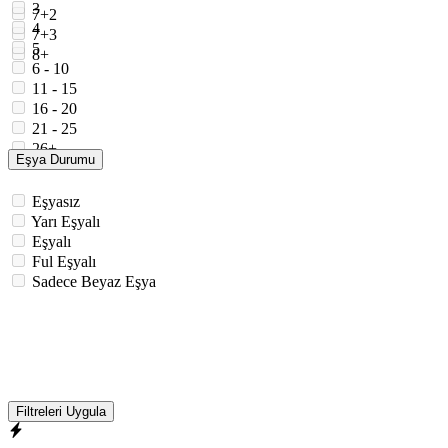
3
7+2
4
7+3
5
8+
6 - 10
11 - 15
16 - 20
21 - 25
26+
Eşya Durumu
Eşyasız
Yarı Eşyalı
Eşyalı
Ful Eşyalı
Sadece Beyaz Eşya
Filtreleri Uygula