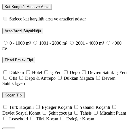
Kat Karşılığı Arsa ve Arazi
Sadece kat karşılığı arsa ve arazileri göster
Arsa/Arazi Büyüklüğü
0 - 1000 m²
1001 - 2000 m²
2001 - 4000 m²
4000+
m²
Ticari Emlak Tipi
Dükkan
Hotel
İş Yeri
Depo
Devren Satılık İş Yeri
Ofis
Depo & Antrepo
Dükkan Mağaza
Devren
Satılık İşyeri
Koçan Tipi
Türk Koçanlı
Eşdeğer Koçanlı
Yabancı Koçanlı
Devlet Sosyal Konut
Şehit çocuğu
Tahsis
Mücahit Puanı
Leasehold
Türk Koçan
Eşdeğer Koçan