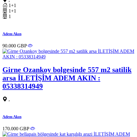
1+1
1+1
1
Adem Akın
90.000 GBP
Girne Ozankoy bolgesinde 557 m2 satilik
arsa İLETİŞİM ADEM AKIN :
05338314949
,
Adem Akın
170.000 GBP