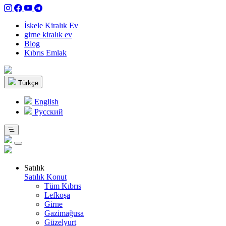
İskele Kiralık Ev
girne kiralık ev
Blog
Kıbrıs Emlak
Türkçe
English
Pусский
Satılık
Satılık Konut
Tüm Kıbrıs
Lefkoşa
Girne
Gazimağusa
Güzelyurt