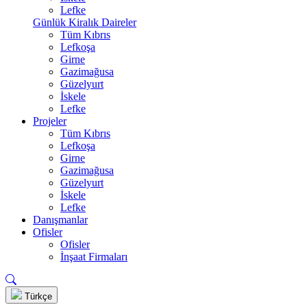
Lefke
Günlük Kiralık Daireler
Tüm Kıbrıs
Lefkoşa
Girne
Gazimağusa
Güzelyurt
İskele
Lefke
Projeler
Tüm Kıbrıs
Lefkoşa
Girne
Gazimağusa
Güzelyurt
İskele
Lefke
Danışmanlar
Ofisler
Ofisler
İnşaat Firmaları
Türkçe