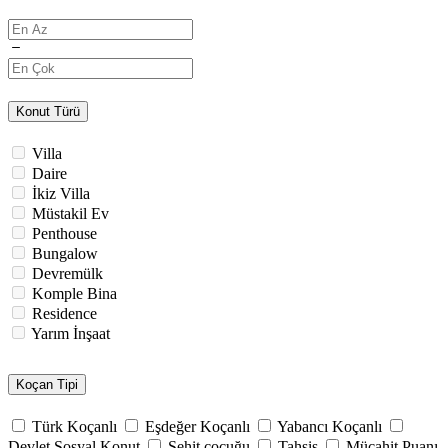
Konut Türü
Villa
Daire
İkiz Villa
Müstakil Ev
Penthouse
Bungalow
Devremülk
Komple Bina
Residence
Yarım İnşaat
Koçan Tipi
Türk Koçanlı
Eşdeğer Koçanlı
Yabancı Koçanlı
Devlet Sosyal Konut
Şehit çocuğu
Tahsis
Mücahit Puanı