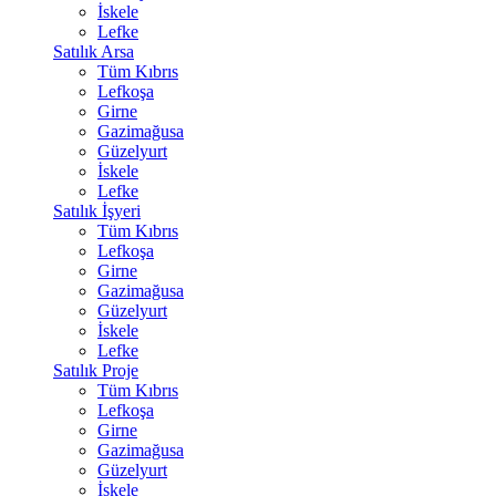
İskele
Lefke
Satılık Arsa
Tüm Kıbrıs
Lefkoşa
Girne
Gazimağusa
Güzelyurt
İskele
Lefke
Satılık İşyeri
Tüm Kıbrıs
Lefkoşa
Girne
Gazimağusa
Güzelyurt
İskele
Lefke
Satılık Proje
Tüm Kıbrıs
Lefkoşa
Girne
Gazimağusa
Güzelyurt
İskele