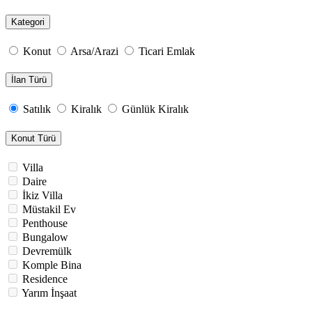
Kategori
Konut
Arsa/Arazi
Ticari Emlak
İlan Türü
Satılık
Kiralık
Günlük Kiralık
Konut Türü
Villa
Daire
İkiz Villa
Müstakil Ev
Penthouse
Bungalow
Devremülk
Komple Bina
Residence
Yarım İnşaat