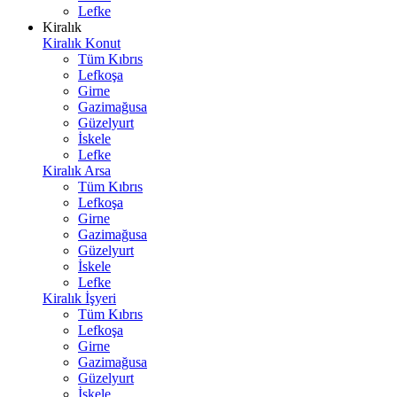
Lefke
Kiralık
Kiralık Konut
Tüm Kıbrıs
Lefkoşa
Girne
Gazimağusa
Güzelyurt
İskele
Lefke
Kiralık Arsa
Tüm Kıbrıs
Lefkoşa
Girne
Gazimağusa
Güzelyurt
İskele
Lefke
Kiralık İşyeri
Tüm Kıbrıs
Lefkoşa
Girne
Gazimağusa
Güzelyurt
İskele