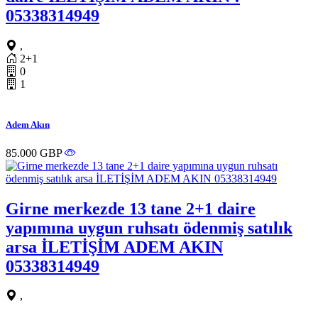
05338314949
,
2+1
0
1
Adem Akın
85.000 GBP
Girne merkezde 13 tane 2+1 daire
yapımına uygun ruhsatı ödenmiş satılık
arsa İLETİŞİM ADEM AKIN
05338314949
,