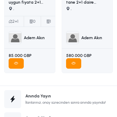
uygun fiyata 2+1
tane 2+1 daire
satılık daire İLETİŞİM
,
yapımına uygun
,
ADEM AKIN :
ruhsatı ödenmiş
05338314949
satılık arsa İLETİŞİM
2+1
0
1
ADEM AKIN
05338314949
Adem Akın
Adem Akın
85.000 GBP
580.000 GBP
Anında Yayın
İlanlarınız, onay sürecinden sonra anında yayında!