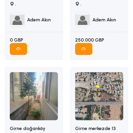
karşılığı arazi
,
manzaralı satılık arsa
,
İLETİŞİM ADEM AKIN
İLETİŞİM: ADEM AKIN
05338314949
05338314949
Adem Akın
Adem Akın
0 GBP
250.000 GBP
Girne doğanköy
Girne merkezde 13