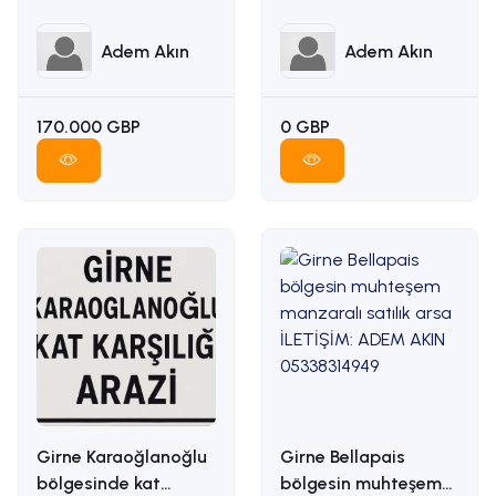
ADEM AKIN :
İLETİŞİM ADEM AKIN :
05338314949
05338314949
Adem Akın
Adem Akın
170.000 GBP
0 GBP
Girne Karaoğlanoğlu
Girne Bellapais
bölgesinde kat
bölgesin muhteşem