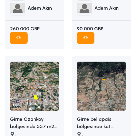
Adem Akın
Adem Akın
260.000 GBP
90.000 GBP
Girne Ozankoy
Girne bellapais
bolgesinde 557 m2
bölgesinde kat
satilik arsa İLETİŞİM
,
karşılığı arazi
,