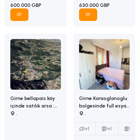
600.000 GBP
630.000 GBP
Girne bellapais köy
Girne Karaoglanoglu
içinde satılık arsa :
bolgesinde full esyali
İLETİŞİM: ADEM AKIN
,
satilik 1+1 daire
,
05338314949
İLETİŞİM ADEM AKIN :
05338314949
1+1
1+1
1