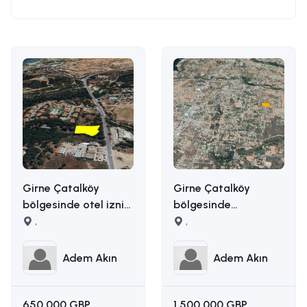
Girne Çatalköy
Girne Çatalköy
bölgesinde otel izni
bölgesinde
alınmış 2173m2 satılık
,
manzaralı satılık
,
ticari arsa İLETİŞİM
arazi İLETİŞİM ADEM
ADEM AKIN
AKIN : 05338314949
Adem Akın
Adem Akın
:05338314949
650.000 GBP
1.500.000 GBP