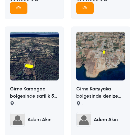
Girne Karaagac
Girne Karşıyaka
bolgesinde satilik 5
bölgesinde denize
donum satilik arazi
,
yakın uygun fiyata
,
İLETİŞİM ADEM AKIN :
5163m2 alana sahip
05338314949
satılık arazi İLETİŞİM
Adem Akın
Adem Akın
ADEM AKIN
05338314949