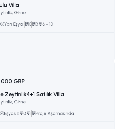
lu Villa
ytinlik, Girne
Yarı Eşyalı
0
3
6 - 10
.000 GBP
e Zeytinlik4+1 Satılık Villa
ytinlik, Girne
Eşyasız
0
1
Proje Aşamasında