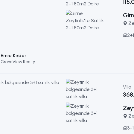
115
Girn
Ze
2+1
Emre Kırdar
GrandView Realty
Villa
368
Zeyt
Ze
3+1