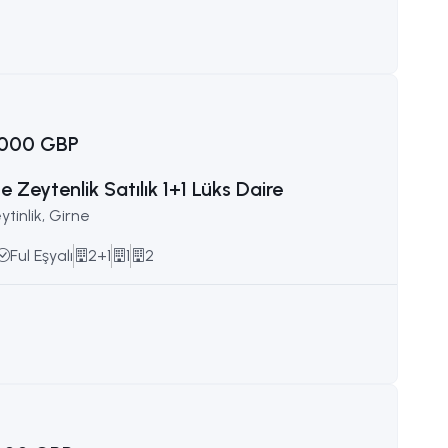
e
.000 GBP
e Zeytenlik Satılık 1+1 Lüks Daire
ytinlik, Girne
Ful Eşyalı
2+1
1
2
e