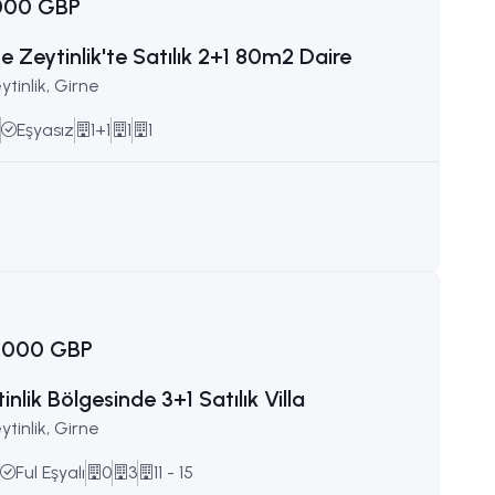
.000 GBP
e Zeytinlik'te Satılık 2+1 80m2 Daire
ytinlik, Girne
Eşyasız
1+1
1
1
.000 GBP
inlik Bölgesinde 3+1 Satılık Villa
ytinlik, Girne
Ful Eşyalı
0
3
11 - 15