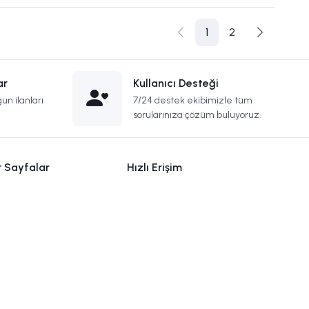
1
2
ar
Kullanıcı Desteği
un ilanları
7/24 destek ekibimizle tüm
sorularınıza çözüm buluyoruz.
r Sayfalar
Hızlı Erişim