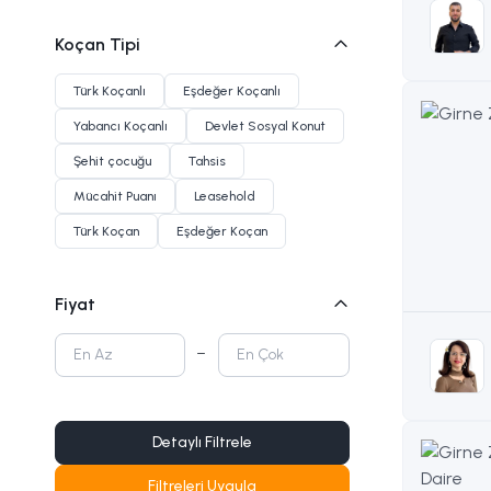
Yarım İnşaat
Koçan Tipi
Türk Koçanlı
Eşdeğer Koçanlı
Yabancı Koçanlı
Devlet Sosyal Konut
Şehit çocuğu
Tahsis
Mücahit Puanı
Leasehold
Türk Koçan
Eşdeğer Koçan
Fiyat
Detaylı Filtrele
Filtreleri Uygula