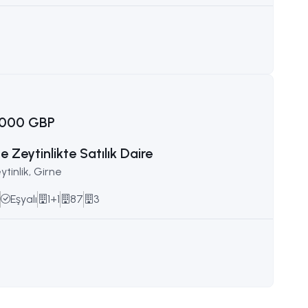
e
.000 GBP
e Zeytinlikte Satılık Daire
ytinlik, Girne
Eşyalı
1+1
87
3