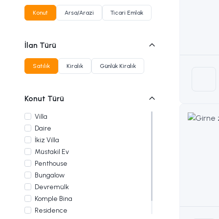
Konut
Arsa/Arazi
Ticari Emlak
İlan Türü
Satılık
Kiralık
Günlük Kiralık
Konut Türü
Villa
Daire
İkiz Villa
Müstakil Ev
Penthouse
Bungalow
Devremülk
Komple Bina
Residence