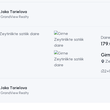
Jaka Tarielova
GrandView Realty
Dair
179
Girn
Ze
2+1
Jaka Tarielova
GrandView Realty