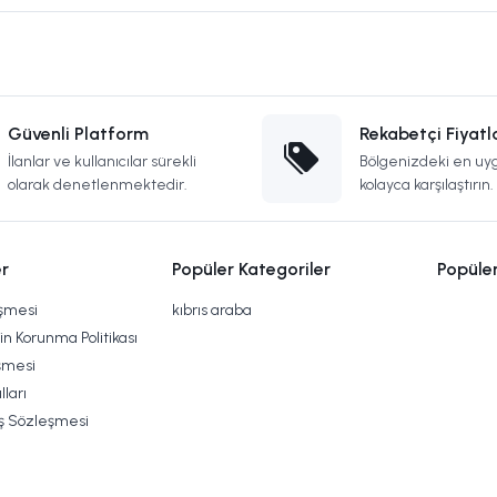
Güvenli Platform
Rekabetçi Fiyatl
İlanlar ve kullanıcılar sürekli
Bölgenizdeki en uyg
olarak denetlenmektedir.
kolayca karşılaştırın.
r
Popüler Kategoriler
Popüle
eşmesi
kıbrıs araba
rin Korunma Politikası
şmesi
lları
ış Sözleşmesi