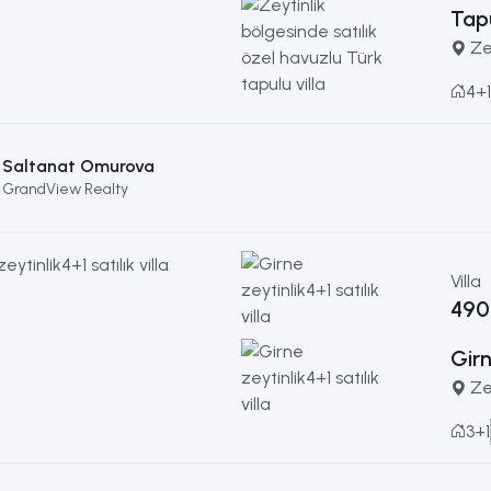
Tapu
Ze
4+1
Saltanat Omurova
GrandView Realty
Villa
490
Girn
Ze
3+1