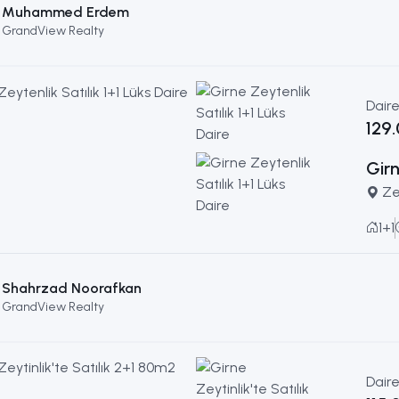
Muhammed Erdem
GrandView Realty
Dair
129
Girn
Ze
1+1
Shahrzad Noorafkan
GrandView Realty
Dair