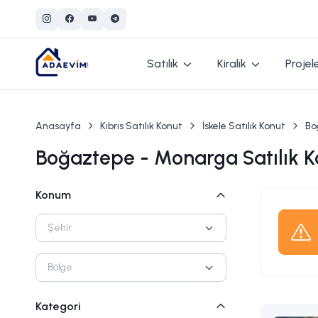
Satılık
Kiralık
Projel
Anasayfa
Kıbrıs Satılık Konut
İskele Satılık Konut
Bo
Boğaztepe - Monarga Satılık Ko
Konum
Şehir
Bölge
Kategori