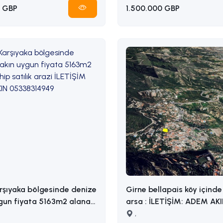
 GBP
1.500.000 GBP
rşıyaka bölgesinde denize
Girne bellapais köy içinde 
gun fiyata 5163m2 alana
arsa : İLETİŞİM: ADEM AKIN
razi İLETİŞİM ADEM
05338314949
,