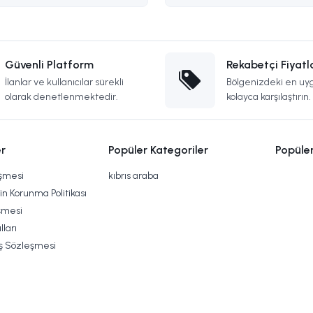
Güvenli Platform
Rekabetçi Fiyatl
İlanlar ve kullanıcılar sürekli
Bölgenizdeki en uyg
olarak denetlenmektedir.
kolayca karşılaştırın.
r
Popüler Kategoriler
Popüle
eşmesi
kıbrıs araba
rin Korunma Politikası
şmesi
lları
ış Sözleşmesi