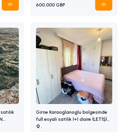
600.000 GBP
satılık
Girne Karaoglanoglu bolgesinde
full esyali satilik 1+1 daire İLETİŞİM
ADEM AKIN : 05338314949
,