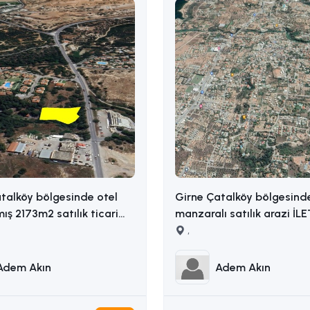
talköy bölgesinde otel
Girne Çatalköy bölgesind
mış 2173m2 satılık ticari
manzaralı satılık arazi İL
ADEM AKIN : 05338314949
,
14949
Adem Akın
Adem Akın