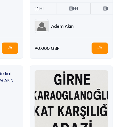
1+1
1+1
1
Adem Akın
90.000 GBP