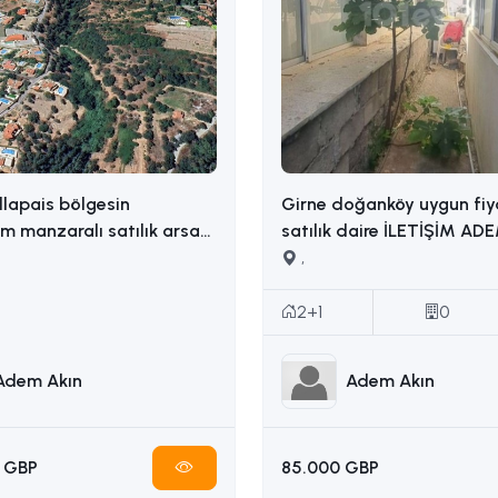
llapais bölgesin
Girne doğanköy uygun fiy
 manzaralı satılık arsa
satılık daire İLETİŞİM ADEM AKIN :
İLETİŞİM: ADEM AKIN 05338314949
05338314949
,
2+1
0
Adem Akın
Adem Akın
 GBP
85.000 GBP