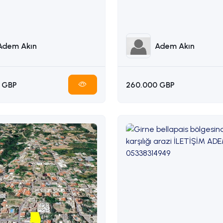
338314949
Adem Akın
Adem Akın
 GBP
260.000 GBP