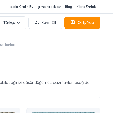
İskele Kiralık Ev
girne kiralık ev
Blog
Kıbrıs Emlak
Türkçe
Kayıt Ol
Giriş Yap
t İlanları
ileceğinizi düşündüğümüz bazı ilanları aşağıda