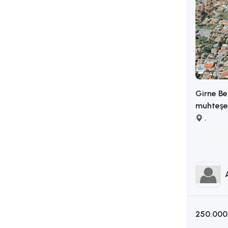
Girne Be
muhteşem
,
250.000