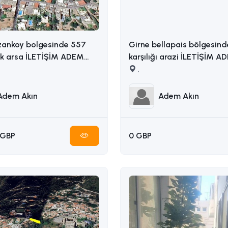
zankoy bolgesinde 557
Girne bellapais bölgesind
ik arsa İLETİŞİM ADEM
karşılığı arazi İLETİŞİM ADEM AKIN
5338314949
: 05338314949
,
Adem Akın
Adem Akın
 GBP
0 GBP