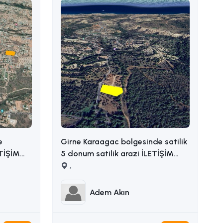
e
Girne Karaagac bolgesinde satilik
ETİŞİM
5 donum satilik arazi İLETİŞİM
ADEM AKIN : 05338314949
,
Adem Akın