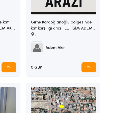
e kat
Girne Karaoğlanoğlu bölgesinde
kat karşılığı arazi İLETİŞİM ADEM
AKIN 05338314949
,
Adem Akın
0 GBP