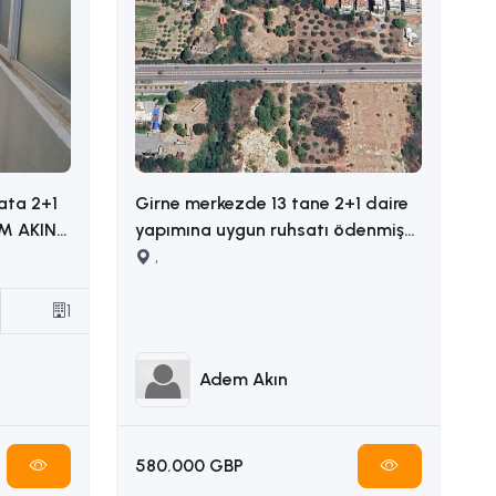
ata 2+1
Girne merkezde 13 tane 2+1 daire
yapımına uygun ruhsatı ödenmiş
satılık arsa İLETİŞİM ADEM AKIN
,
05338314949
1
Adem Akın
580.000 GBP