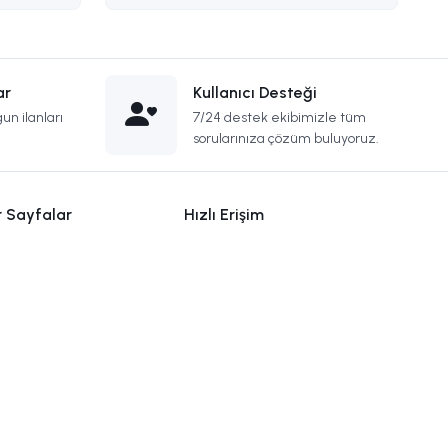
ar
Kullanıcı Desteği
un ilanları
7/24 destek ekibimizle tüm
sorularınıza çözüm buluyoruz.
r Sayfalar
Hızlı Erişim