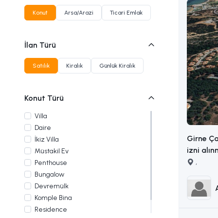
Konut
Arsa/Arazi
Ticari Emlak
İlan Türü
Satılık
Kiralık
Günlük Kiralık
Konut Türü
Villa
Daire
Girne Ça
İkiz Villa
izni alın
Müstakil Ev
arsa İLETİŞİM ADEM AKIN
,
Penthouse
:053383
Bungalow
Devremülk
Komple Bina
Residence