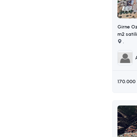
Girne O
m2 satil
AKIN : 0
,
170.000