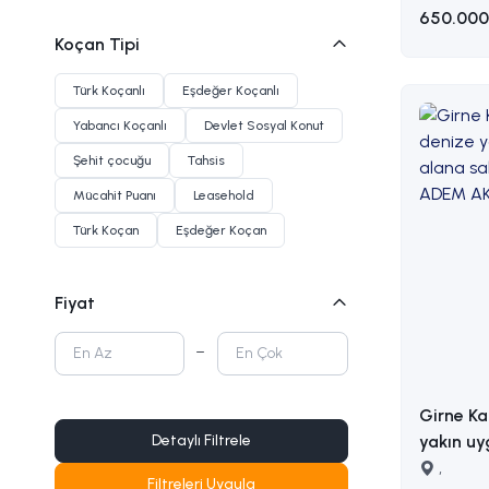
Yarım İnşaat
650.000
Koçan Tipi
Türk Koçanlı
Eşdeğer Koçanlı
Yabancı Koçanlı
Devlet Sosyal Konut
Şehit çocuğu
Tahsis
Mücahit Puanı
Leasehold
Türk Koçan
Eşdeğer Koçan
Fiyat
Girne Ka
Detaylı Filtrele
yakın uy
sahip satılık a
,
Filtreleri Uygula