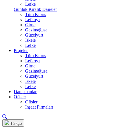
Lefke
Günlük Kiralık Daireler
Tüm Kıbrıs
Lefkoşa
Girne
Gazimağusa
Güzelyurt
İskele
Lefke
Projeler
Tüm Kıbrıs
Lefkoşa
Girne
Gazimağusa
Güzelyurt
İskele
Lefke
Danışmanlar
Ofisler
Ofisler
İnşaat Firmaları
Türkçe