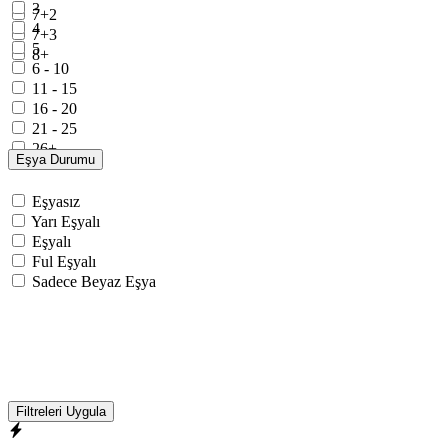
3
7+2
4
7+3
5
8+
6 - 10
11 - 15
16 - 20
21 - 25
26+
Eşya Durumu
Eşyasız
Yarı Eşyalı
Eşyalı
Ful Eşyalı
Sadece Beyaz Eşya
Filtreleri Uygula