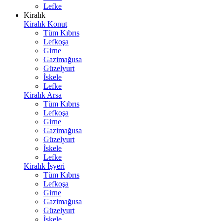
Lefke
Kiralık
Kiralık Konut
Tüm Kıbrıs
Lefkoşa
Girne
Gazimağusa
Güzelyurt
İskele
Lefke
Kiralık Arsa
Tüm Kıbrıs
Lefkoşa
Girne
Gazimağusa
Güzelyurt
İskele
Lefke
Kiralık İşyeri
Tüm Kıbrıs
Lefkoşa
Girne
Gazimağusa
Güzelyurt
İskele