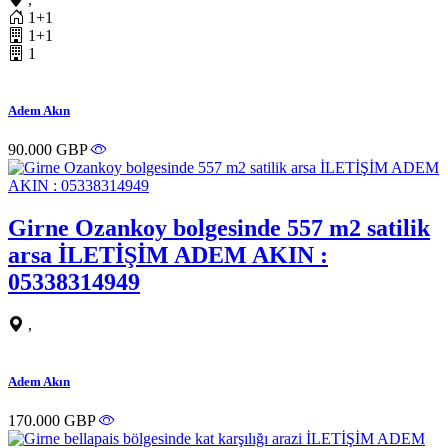
1+1
1+1
1
Adem Akın
90.000 GBP
Girne Ozankoy bolgesinde 557 m2 satilik
arsa İLETİŞİM ADEM AKIN :
05338314949
,
Adem Akın
170.000 GBP