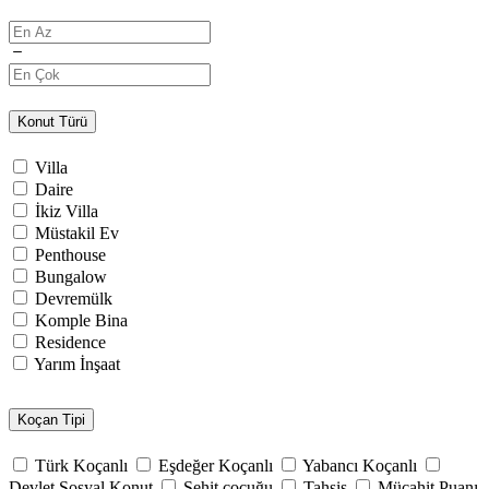
Konut Türü
Villa
Daire
İkiz Villa
Müstakil Ev
Penthouse
Bungalow
Devremülk
Komple Bina
Residence
Yarım İnşaat
Koçan Tipi
Türk Koçanlı
Eşdeğer Koçanlı
Yabancı Koçanlı
Devlet Sosyal Konut
Şehit çocuğu
Tahsis
Mücahit Puanı