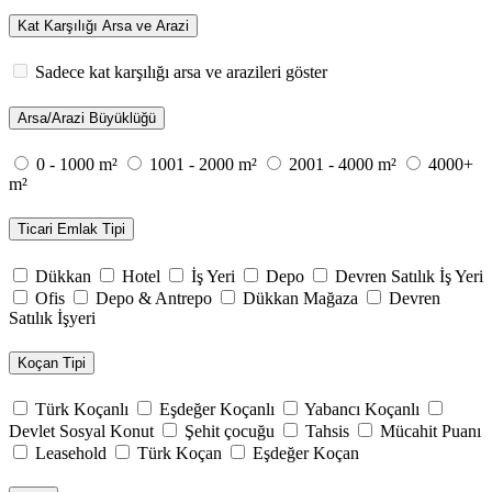
Kat Karşılığı Arsa ve Arazi
Sadece kat karşılığı arsa ve arazileri göster
Arsa/Arazi Büyüklüğü
0 - 1000 m²
1001 - 2000 m²
2001 - 4000 m²
4000+
m²
Ticari Emlak Tipi
Dükkan
Hotel
İş Yeri
Depo
Devren Satılık İş Yeri
Ofis
Depo & Antrepo
Dükkan Mağaza
Devren
Satılık İşyeri
Koçan Tipi
Türk Koçanlı
Eşdeğer Koçanlı
Yabancı Koçanlı
Devlet Sosyal Konut
Şehit çocuğu
Tahsis
Mücahit Puanı
Leasehold
Türk Koçan
Eşdeğer Koçan