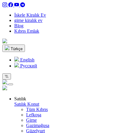
İskele Kiralık Ev
girne kiralık ev
Blog
Kıbrıs Emlak
Türkçe
English
Pусский
Satılık
Satılık Konut
Tüm Kıbrıs
Lefkoşa
Girne
Gazimağusa
Güzelyurt