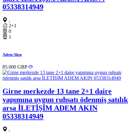
05338314949
,
2+1
0
1
Adem Akın
85.000 GBP
Girne merkezde 13 tane 2+1 daire
yapımına uygun ruhsatı ödenmiş satılık
arsa İLETİŞİM ADEM AKIN
05338314949
,