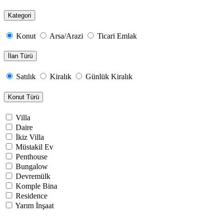
Kategori
Konut
Arsa/Arazi
Ticari Emlak
İlan Türü
Satılık
Kiralık
Günlük Kiralık
Konut Türü
Villa
Daire
İkiz Villa
Müstakil Ev
Penthouse
Bungalow
Devremülk
Komple Bina
Residence
Yarım İnşaat