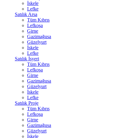
İskele
Lefke
Satılık Arsa
Tüm Kıbrıs
Lefkoşa
Girne
Gazimağusa
Güzelyurt
İskele
Lefke
Satılık İşyeri
Tüm Kıbrıs
Lefkoşa
Girne
Gazimağusa
Güzelyurt
İskele
Lefke
Satılık Proje
Tüm Kıbrıs
Lefkoşa
Girne
Gazimağusa
Güzelyurt
İskele