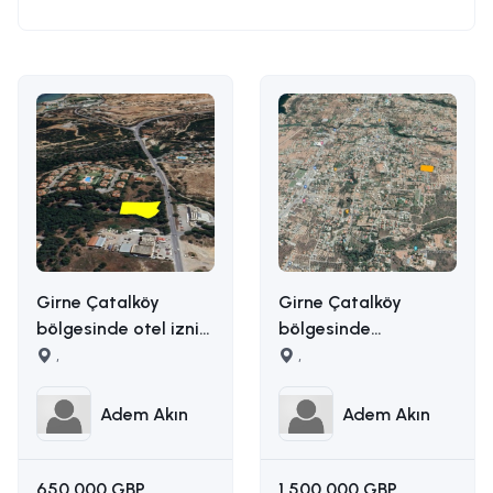
Girne Çatalköy
Girne Çatalköy
bölgesinde otel izni
bölgesinde
alınmış 2173m2 satılık
,
manzaralı satılık
,
ticari arsa İLETİŞİM
arazi İLETİŞİM ADEM
ADEM AKIN
AKIN : 05338314949
Adem Akın
Adem Akın
:05338314949
650.000 GBP
1.500.000 GBP