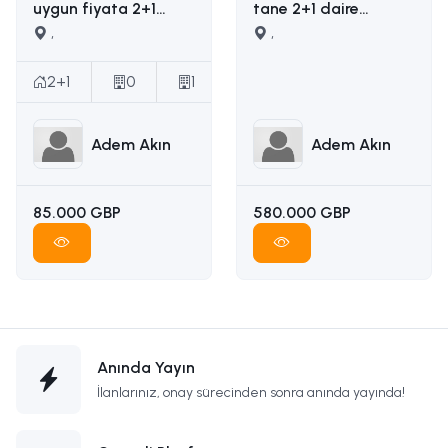
uygun fiyata 2+1
tane 2+1 daire
satılık daire İLETİŞİM
,
yapımına uygun
,
ADEM AKIN :
ruhsatı ödenmiş
05338314949
satılık arsa İLETİŞİM
2+1
0
1
ADEM AKIN
05338314949
Adem Akın
Adem Akın
85.000 GBP
580.000 GBP
Anında Yayın
İlanlarınız, onay sürecinden sonra anında yayında!