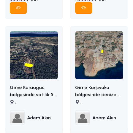
Girne Karaagac
Girne Karşıyaka
bolgesinde satilik 5
bölgesinde denize
donum satilik arazi
,
yakın uygun fiyata
,
İLETİŞİM ADEM AKIN :
5163m2 alana sahip
05338314949
satılık arazi İLETİŞİM
Adem Akın
Adem Akın
ADEM AKIN
05338314949