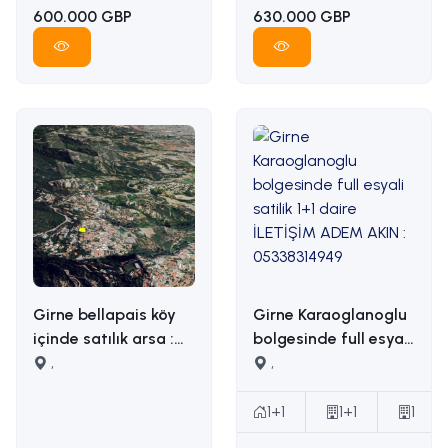
600.000 GBP
630.000 GBP
Girne bellapais köy
Girne Karaoglanoglu
içinde satılık arsa :
bolgesinde full esyali
İLETİŞİM: ADEM AKIN
,
satilik 1+1 daire
,
05338314949
İLETİŞİM ADEM AKIN :
05338314949
1+1
1+1
1