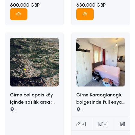
600.000 GBP
630.000 GBP
Girne bellapais köy
Girne Karaoglanoglu
içinde satılık arsa :
bolgesinde full esyali
İLETİŞİM: ADEM AKIN
,
satilik 1+1 daire
,
05338314949
İLETİŞİM ADEM AKIN :
05338314949
1+1
1+1
1