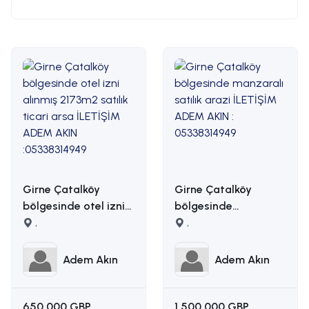
Girne Çatalköy
Girne Çatalköy
bölgesinde otel izni
bölgesinde
alınmış 2173m2 satılık
,
manzaralı satılık
,
ticari arsa İLETİŞİM
arazi İLETİŞİM ADEM
ADEM AKIN
AKIN : 05338314949
Adem Akın
Adem Akın
:05338314949
650.000 GBP
1.500.000 GBP