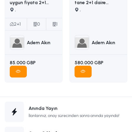
uygun fiyata 2+1
tane 2+1 daire
satılık daire İLETİŞİM
,
yapımına uygun
,
ADEM AKIN :
ruhsatı ödenmiş
05338314949
satılık arsa İLETİŞİM
2+1
0
1
ADEM AKIN
05338314949
Adem Akın
Adem Akın
85.000 GBP
580.000 GBP
Anında Yayın
İlanlarınız, onay sürecinden sonra anında yayında!