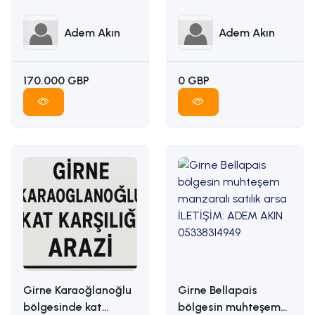
ADEM AKIN :
İLETİŞİM ADEM AKIN :
05338314949
05338314949
Adem Akın
Adem Akın
170.000 GBP
0 GBP
Girne Karaoğlanoğlu
Girne Bellapais
bölgesinde kat
bölgesin muhteşem