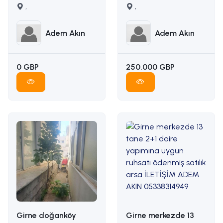
karşılığı arazi
,
manzaralı satılık arsa
,
İLETİŞİM ADEM AKIN
İLETİŞİM: ADEM AKIN
05338314949
05338314949
Adem Akın
Adem Akın
0 GBP
250.000 GBP
Girne doğanköy
Girne merkezde 13