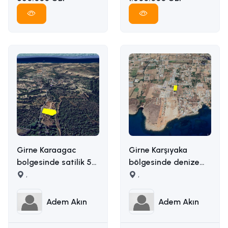
Girne Karaagac
Girne Karşıyaka
bolgesinde satilik 5
bölgesinde denize
donum satilik arazi
,
yakın uygun fiyata
,
İLETİŞİM ADEM AKIN :
5163m2 alana sahip
05338314949
satılık arazi İLETİŞİM
Adem Akın
Adem Akın
ADEM AKIN
05338314949