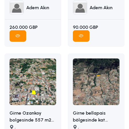
Adem Akın
Adem Akın
260.000 GBP
90.000 GBP
Girne Ozankoy
Girne bellapais
bolgesinde 557 m2
bölgesinde kat
satilik arsa İLETİŞİM
,
karşılığı arazi
,