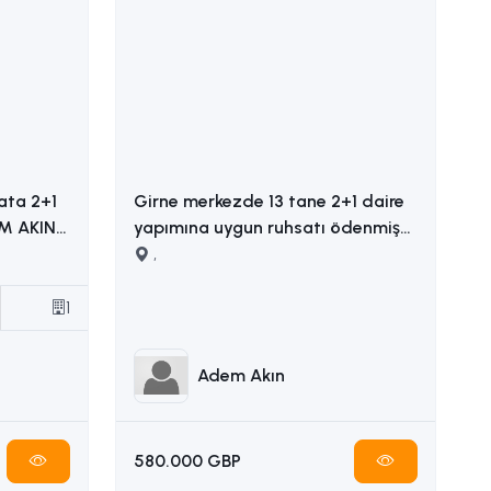
ata 2+1
Girne merkezde 13 tane 2+1 daire
yapımına uygun ruhsatı ödenmiş
satılık arsa İLETİŞİM ADEM AKIN
,
05338314949
1
Adem Akın
580.000 GBP