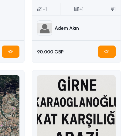
1+1
1+1
1
Adem Akın
90.000 GBP