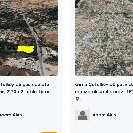
talköy bölgesinde otel
Girne Çatalköy bölgesind
mış 2173m2 satılık ticari
manzaralı satılık arazi İL
ADEM AKIN : 05338314949
,
14949
Adem Akın
Adem Akın