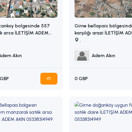
zankoy bolgesinde 557
Girne bellapais bölgesind
ik arsa İLETİŞİM ADEM
karşılığı arazi İLETİŞİM ADEM AKIN
5338314949
: 05338314949
,
Adem Akın
Adem Akın
 GBP
0 GBP