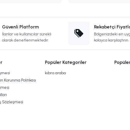
Güvenli Platform
Rekabetçi Fiyatl
İlanlar ve kullanıcılar sürekli
Bölgenizdeki en uyg
olarak denetlenmektedir.
kolayca karşılaştırın.
r
Popüler Kategoriler
Popüle
eşmesi
kıbrıs araba
rin Korunma Politikası
şmesi
lları
ış Sözleşmesi