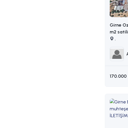
Girne O
m2 satil
AKIN : 0
,
170.000