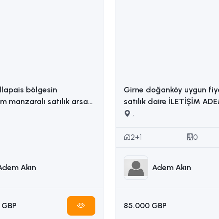
llapais bölgesin
Girne doğanköy uygun fiy
 manzaralı satılık arsa
satılık daire İLETİŞİM ADEM AKIN :
İLETİŞİM: ADEM AKIN 05338314949
05338314949
,
2+1
0
Adem Akın
Adem Akın
 GBP
85.000 GBP