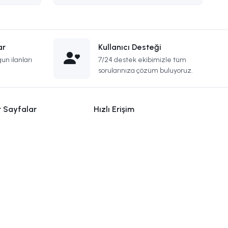
ar
Kullanıcı Desteği
un ilanları
7/24 destek ekibimizle tüm
sorularınıza çözüm buluyoruz.
r Sayfalar
Hızlı Erişim