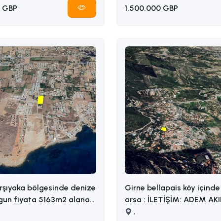
 GBP
1.500.000 GBP
rşıyaka bölgesinde denize
Girne bellapais köy içinde 
gun fiyata 5163m2 alana
arsa : İLETİŞİM: ADEM AKIN
razi İLETİŞİM ADEM
05338314949
,