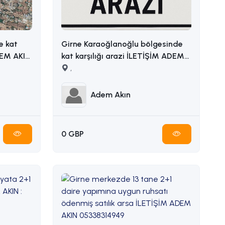
e kat
Girne Karaoğlanoğlu bölgesinde
kat karşılığı arazi İLETİŞİM ADEM
AKIN 05338314949
,
Adem Akın
0 GBP