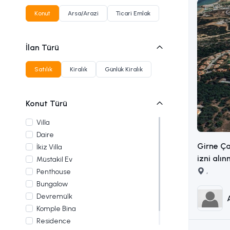
Konut
Arsa/Arazi
Ticari Emlak
İlan Türü
Satılık
Kiralık
Günlük Kiralık
Konut Türü
Villa
Daire
Girne Ça
İkiz Villa
izni alın
Müstakil Ev
arsa İLETİŞİM ADEM AKIN
,
Penthouse
:053383
Bungalow
Devremülk
Komple Bina
Residence