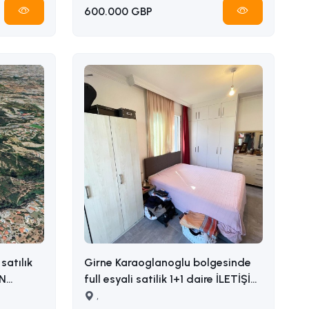
600.000 GBP
satılık
Girne Karaoglanoglu bolgesinde
full esyali satilik 1+1 daire İLETİŞİM
ADEM AKIN : 05338314949
,