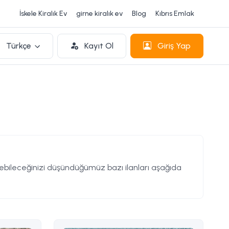
İskele Kiralık Ev
girne kiralık ev
Blog
Kıbrıs Emlak
Türkçe
Kayıt Ol
Giriş Yap
ileceğinizi düşündüğümüz bazı ilanları aşağıda