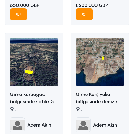
650.000 GBP
1.500.000 GBP
Girne Karaagac
Girne Karşıyaka
bolgesinde satilik 5
bölgesinde denize
donum satilik arazi
,
yakın uygun fiyata
,
İLETİŞİM ADEM AKIN :
5163m2 alana sahip
05338314949
satılık arazi İLETİŞİM
Adem Akın
Adem Akın
ADEM AKIN