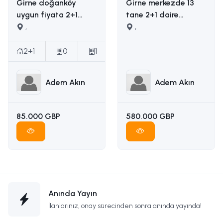
Girne doğanköy
Girne merkezde 13
uygun fiyata 2+1
tane 2+1 daire
satılık daire İLETİŞİM
,
yapımına uygun
,
ADEM AKIN :
ruhsatı ödenmiş
05338314949
satılık arsa İLETİŞİM
2+1
0
1
ADEM AKIN
05338314949
Adem Akın
Adem Akın
85.000 GBP
580.000 GBP
Anında Yayın
İlanlarınız, onay sürecinden sonra anında yayında!