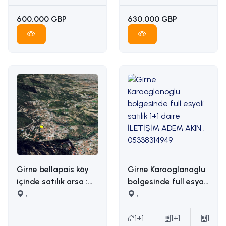
05338314949
600.000 GBP
630.000 GBP
Girne bellapais köy
Girne Karaoglanoglu
içinde satılık arsa :
bolgesinde full esyali
İLETİŞİM: ADEM AKIN
,
satilik 1+1 daire
,
05338314949
İLETİŞİM ADEM AKIN :
05338314949
1+1
1+1
1