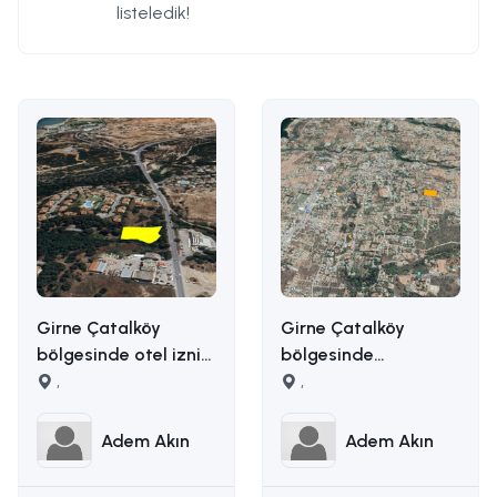
listeledik!
Girne Çatalköy
Girne Çatalköy
bölgesinde otel izni
bölgesinde
alınmış 2173m2 satılık
,
manzaralı satılık
,
ticari arsa İLETİŞİM
arazi İLETİŞİM ADEM
ADEM AKIN
AKIN : 05338314949
Adem Akın
Adem Akın
:05338314949