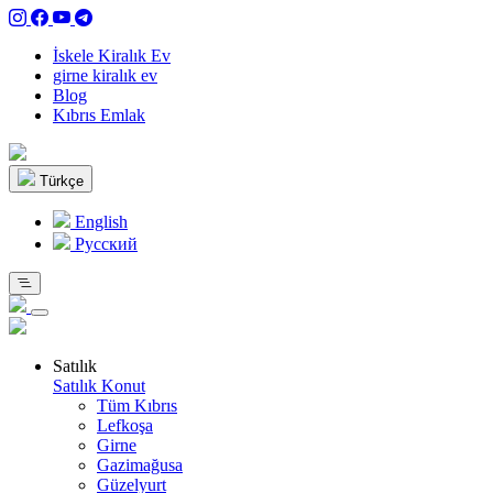
İskele Kiralık Ev
girne kiralık ev
Blog
Kıbrıs Emlak
Türkçe
English
Pусский
Satılık
Satılık Konut
Tüm Kıbrıs
Lefkoşa
Girne
Gazimağusa
Güzelyurt