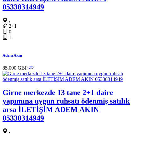
05338314949
,
2+1
0
1
Adem Akın
85.000 GBP
Girne merkezde 13 tane 2+1 daire
yapımına uygun ruhsatı ödenmiş satılık
arsa İLETİŞİM ADEM AKIN
05338314949
,