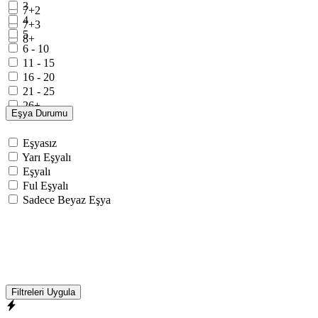
3
7+2
4
7+3
5
8+
6 - 10
11 - 15
16 - 20
21 - 25
26+
Eşya Durumu
Eşyasız
Yarı Eşyalı
Eşyalı
Ful Eşyalı
Sadece Beyaz Eşya
Filtreleri Uygula