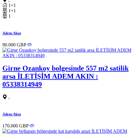
1+1
1+1
1
Adem Akın
90.000 GBP
Girne Ozankoy bolgesinde 557 m2 satilik
arsa İLETİŞİM ADEM AKIN :
05338314949
,
Adem Akın
170.000 GBP