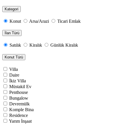
Kategori
Konut
Arsa/Arazi
Ticari Emlak
İlan Türü
Satılık
Kiralık
Günlük Kiralık
Konut Türü
Villa
Daire
İkiz Villa
Müstakil Ev
Penthouse
Bungalow
Devremülk
Komple Bina
Residence
Yarım İnşaat