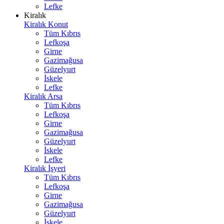
Lefke
Kiralık
Kiralık Konut
Tüm Kıbrıs
Lefkoşa
Girne
Gazimağusa
Güzelyurt
İskele
Lefke
Kiralık Arsa
Tüm Kıbrıs
Lefkoşa
Girne
Gazimağusa
Güzelyurt
İskele
Lefke
Kiralık İşyeri
Tüm Kıbrıs
Lefkoşa
Girne
Gazimağusa
Güzelyurt
İskele