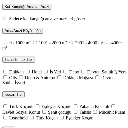
Kat Karşılığı Arsa ve Arazi
Sadece kat karşılığı arsa ve arazileri göster
Arsa/Arazi Büyüklüğü
0 - 1000 m²
1001 - 2000 m²
2001 - 4000 m²
4000+
m²
Ticari Emlak Tipi
Dükkan
Hotel
İş Yeri
Depo
Devren Satılık İş Yeri
Ofis
Depo & Antrepo
Dükkan Mağaza
Devren
Satılık İşyeri
Koçan Tipi
Türk Koçanlı
Eşdeğer Koçanlı
Yabancı Koçanlı
Devlet Sosyal Konut
Şehit çocuğu
Tahsis
Mücahit Puanı
Leasehold
Türk Koçan
Eşdeğer Koçan