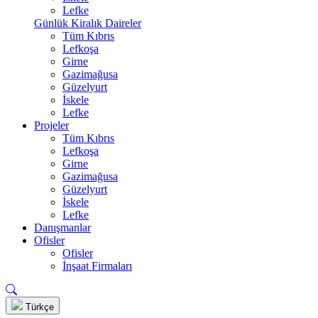
Lefke
Günlük Kiralık Daireler
Tüm Kıbrıs
Lefkoşa
Girne
Gazimağusa
Güzelyurt
İskele
Lefke
Projeler
Tüm Kıbrıs
Lefkoşa
Girne
Gazimağusa
Güzelyurt
İskele
Lefke
Danışmanlar
Ofisler
Ofisler
İnşaat Firmaları
Türkçe