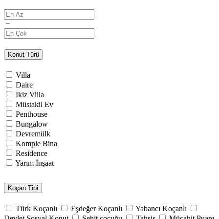
Konut Türü
Villa
Daire
İkiz Villa
Müstakil Ev
Penthouse
Bungalow
Devremülk
Komple Bina
Residence
Yarım İnşaat
Koçan Tipi
Türk Koçanlı
Eşdeğer Koçanlı
Yabancı Koçanlı
Devlet Sosyal Konut
Şehit çocuğu
Tahsis
Mücahit Puanı