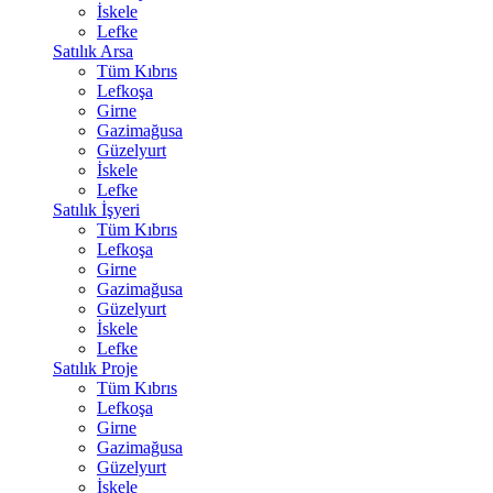
İskele
Lefke
Satılık Arsa
Tüm Kıbrıs
Lefkoşa
Girne
Gazimağusa
Güzelyurt
İskele
Lefke
Satılık İşyeri
Tüm Kıbrıs
Lefkoşa
Girne
Gazimağusa
Güzelyurt
İskele
Lefke
Satılık Proje
Tüm Kıbrıs
Lefkoşa
Girne
Gazimağusa
Güzelyurt
İskele