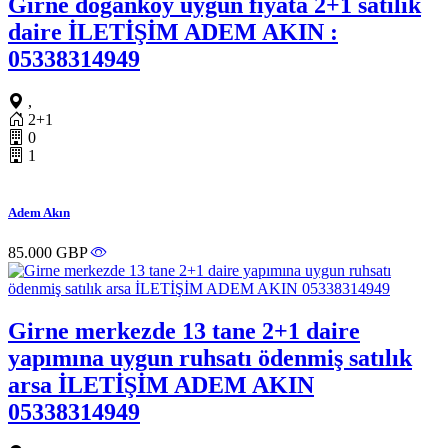
Girne doğanköy uygun fiyata 2+1 satılık
daire İLETİŞİM ADEM AKIN :
05338314949
,
2+1
0
1
Adem Akın
85.000 GBP
Girne merkezde 13 tane 2+1 daire
yapımına uygun ruhsatı ödenmiş satılık
arsa İLETİŞİM ADEM AKIN
05338314949