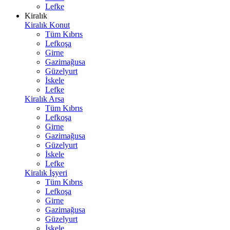
Lefke
Kiralık
Kiralık Konut
Tüm Kıbrıs
Lefkoşa
Girne
Gazimağusa
Güzelyurt
İskele
Lefke
Kiralık Arsa
Tüm Kıbrıs
Lefkoşa
Girne
Gazimağusa
Güzelyurt
İskele
Lefke
Kiralık İşyeri
Tüm Kıbrıs
Lefkoşa
Girne
Gazimağusa
Güzelyurt
İskele