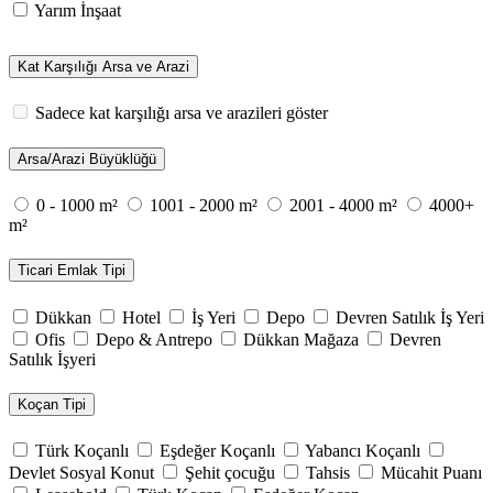
Yarım İnşaat
Kat Karşılığı Arsa ve Arazi
Sadece kat karşılığı arsa ve arazileri göster
Arsa/Arazi Büyüklüğü
0 - 1000 m²
1001 - 2000 m²
2001 - 4000 m²
4000+
m²
Ticari Emlak Tipi
Dükkan
Hotel
İş Yeri
Depo
Devren Satılık İş Yeri
Ofis
Depo & Antrepo
Dükkan Mağaza
Devren
Satılık İşyeri
Koçan Tipi
Türk Koçanlı
Eşdeğer Koçanlı
Yabancı Koçanlı
Devlet Sosyal Konut
Şehit çocuğu
Tahsis
Mücahit Puanı