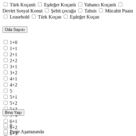
Türk Koçanlı
Eşdeğer Koçanlı
Yabancı Koçanlı
Devlet Sosyal Konut
Şehit çocuğu
Tahsis
Mücahit Puanı
Leasehold
Türk Koçan
Eşdeğer Koçan
Oda Sayısı
1+0
1+1
2+1
2+2
3+1
3+2
4+1
4+2
5
5+1
5+2
5+3
Bina Yaşı
5+4
6+1
0
6+2
Proje Aşamasında
6+3