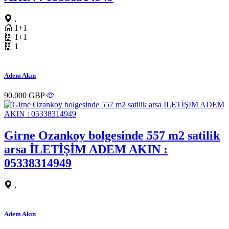
,
1+1
1+1
1
Adem Akın
90.000 GBP
Girne Ozankoy bolgesinde 557 m2 satilik
arsa İLETİŞİM ADEM AKIN :
05338314949
,
Adem Akın