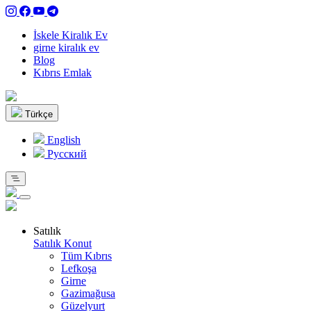
İskele Kiralık Ev
girne kiralık ev
Blog
Kıbrıs Emlak
Türkçe
English
Pусский
Satılık
Satılık Konut
Tüm Kıbrıs
Lefkoşa
Girne
Gazimağusa
Güzelyurt