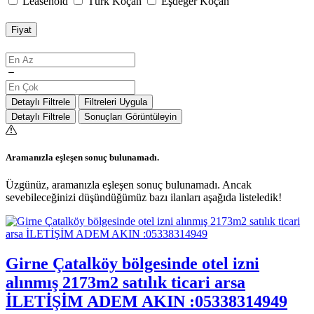
Leasehold
Türk Koçan
Eşdeğer Koçan
Fiyat
Detaylı Filtrele
Filtreleri Uygula
Detaylı Filtrele
Sonuçları Görüntüleyin
Aramanızla eşleşen sonuç bulunamadı.
Üzgünüz, aramanızla eşleşen sonuç bulunamadı. Ancak
sevebileceğinizi düşündüğümüz bazı ilanları aşağıda listeledik!
Girne Çatalköy bölgesinde otel izni
alınmış 2173m2 satılık ticari arsa
İLETİŞİM ADEM AKIN :05338314949