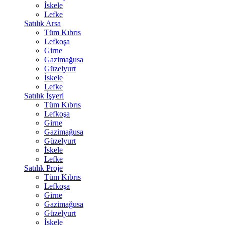
İskele
Lefke
Satılık Arsa
Tüm Kıbrıs
Lefkoşa
Girne
Gazimağusa
Güzelyurt
İskele
Lefke
Satılık İşyeri
Tüm Kıbrıs
Lefkoşa
Girne
Gazimağusa
Güzelyurt
İskele
Lefke
Satılık Proje
Tüm Kıbrıs
Lefkoşa
Girne
Gazimağusa
Güzelyurt
İskele