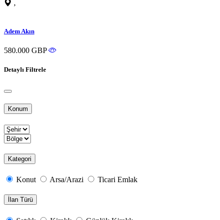
,
Adem Akın
580.000 GBP
Detaylı Filtrele
Konum
Kategori
Konut
Arsa/Arazi
Ticari Emlak
İlan Türü