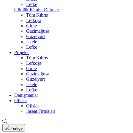
Lefke
Günlük Kiralık Daireler
Tüm Kıbrıs
Lefkoşa
Girne
Gazimağusa
Güzelyurt
İskele
Lefke
Projeler
Tüm Kıbrıs
Lefkoşa
Girne
Gazimağusa
Güzelyurt
İskele
Lefke
Danışmanlar
Ofisler
Ofisler
İnşaat Firmaları
Türkçe