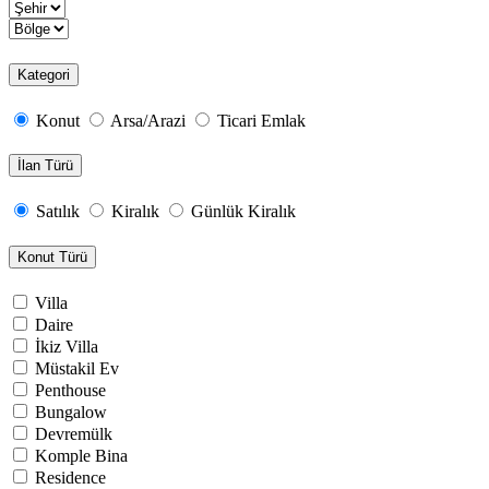
Kategori
Konut
Arsa/Arazi
Ticari Emlak
İlan Türü
Satılık
Kiralık
Günlük Kiralık
Konut Türü
Villa
Daire
İkiz Villa
Müstakil Ev
Penthouse
Bungalow
Devremülk
Komple Bina
Residence