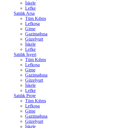
İskele
Lefke
Satılık Arsa
Tüm Kıbrıs
Lefkoşa
Girne
Gazimağusa
Güzelyurt
İskele
Lefke
Satılık İşyeri
Tüm Kıbrıs
Lefkoşa
Girne
Gazimağusa
Güzelyurt
İskele
Lefke
Satılık Proje
Tüm Kıbrıs
Lefkoşa
Girne
Gazimağusa
Güzelyurt
İskele