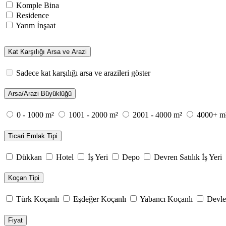
Komple Bina
Residence
Yarım İnşaat
Kat Karşılığı Arsa ve Arazi
Sadece kat karşılığı arsa ve arazileri göster
Arsa/Arazi Büyüklüğü
0 - 1000 m²
1001 - 2000 m²
2001 - 4000 m²
4000+ m
Ticari Emlak Tipi
Dükkan
Hotel
İş Yeri
Depo
Devren Satılık İş Yeri
Koçan Tipi
Türk Koçanlı
Eşdeğer Koçanlı
Yabancı Koçanlı
Devle
Fiyat