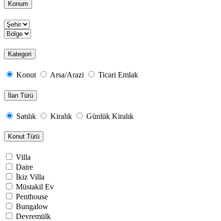
Konum
Kategori
Konut
Arsa/Arazi
Ticari Emlak
İlan Türü
Satılık
Kiralık
Günlük Kiralık
Konut Türü
Villa
Daire
İkiz Villa
Müstakil Ev
Penthouse
Bungalow
Devremülk