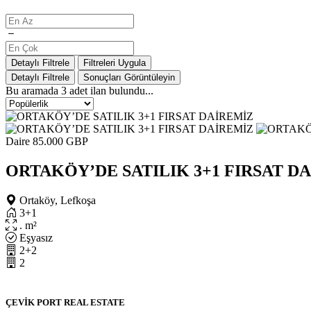
Detaylı Filtrele
Filtreleri Uygula
Detaylı Filtrele
Sonuçları Görüntüleyin
Bu aramada
3
adet ilan bulundu...
Daire
85.000 GBP
ORTAKÖY’DE SATILIK 3+1 FIRSAT D
Ortaköy, Lefkoşa
3+1
. m²
Eşyasız
2+2
2
ÇEVİK PORT REAL ESTATE