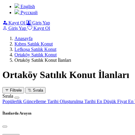
English
Pусский
Kayıt Ol
Giriş Yap
Giriş Yap
Kayıt Ol
Anasayfa
Kıbrıs Satılık Konut
Lefkoşa Satılık Konut
Ortaköy Satılık Konut
Ortaköy Satılık Konut İlanları
Ortaköy Satılık Konut İlanları
Filtrele
Sırala
Sırala
Popülerlik
Güncelleme Tarihi
Oluşturulma Tarihi
En Düşük Fiyat
En 
İlanlarda Arayın