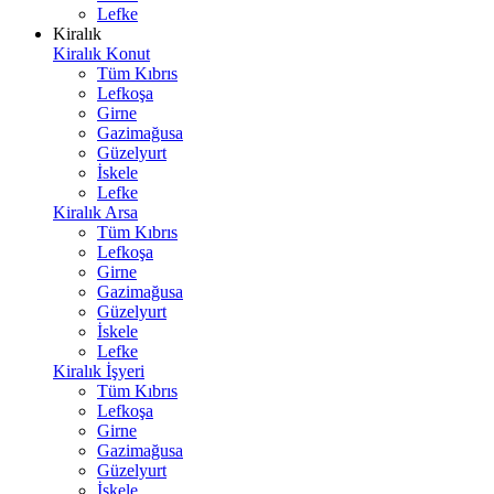
Lefke
Kiralık
Kiralık Konut
Tüm Kıbrıs
Lefkoşa
Girne
Gazimağusa
Güzelyurt
İskele
Lefke
Kiralık Arsa
Tüm Kıbrıs
Lefkoşa
Girne
Gazimağusa
Güzelyurt
İskele
Lefke
Kiralık İşyeri
Tüm Kıbrıs
Lefkoşa
Girne
Gazimağusa
Güzelyurt
İskele