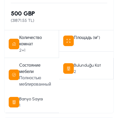
500 GBP
(
31871.55
TL)
Количество
Площадь (м²)
комнат
.
2+1
Состояние
Bulunduğu Kat
мебели
2
Полностью
меблированный
Banyo Sayısı
1