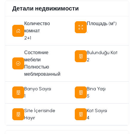
Схема оплаты: 6.2.1
Детали недвижимости
Свяжитесь с нами для получения подробной
информации
Количество
Площадь (м²)
комнат
.
2+1
Состояние
Bulunduğu Kat
мебели
2
Полностью
меблированный
Banyo Sayısı
Bina Yaşı
1
5
Site İçerisinde
Kat Sayısı
Hayır
4