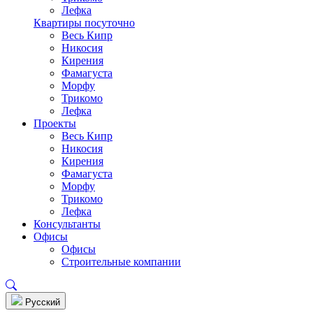
Лефка
Квартиры посуточно
Весь Кипр
Никосия
Кирения
Фамагуста
Морфу
Трикомо
Лефка
Проекты
Весь Кипр
Никосия
Кирения
Фамагуста
Морфу
Трикомо
Лефка
Консультанты
Офисы
Офисы
Строительные компании
Pусский