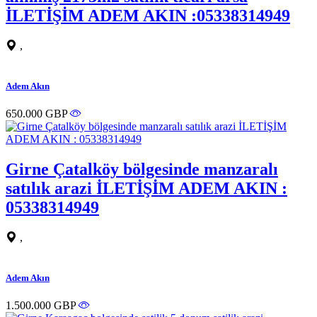
İLETİŞİM ADEM AKIN :05338314949
,
Adem Akın
650.000 GBP
Girne Çatalköy bölgesinde manzaralı
satılık arazi İLETİŞİM ADEM AKIN :
05338314949
,
Adem Akın
1.500.000 GBP