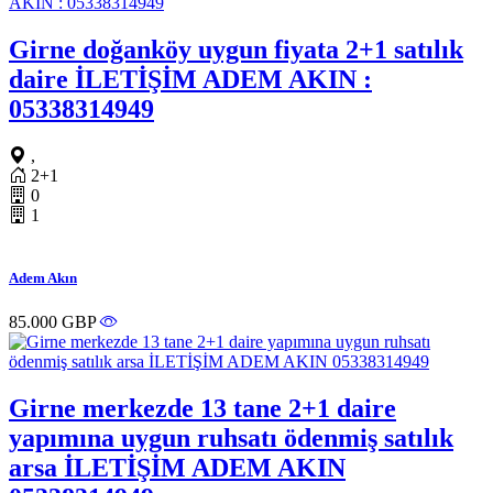
Girne doğanköy uygun fiyata 2+1 satılık
daire İLETİŞİM ADEM AKIN :
05338314949
,
2+1
0
1
Adem Akın
85.000 GBP
Girne merkezde 13 tane 2+1 daire
yapımına uygun ruhsatı ödenmiş satılık
arsa İLETİŞİM ADEM AKIN