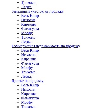
Трикомо
Лефка
Земельный участок на продажу
Весь Кипр
Никосия
Кирения
Фамагуста
Морфу
Трикомо
Лефка
Коммерческая недвижимость на продажу
Весь Кипр
Никосия
Кирения
Фамагуста
Морфу
Трикомо
Лефка
Проект на продажу
Весь Кипр
Никосия
Кирения
Фамагуста
Морфу
Трикомо