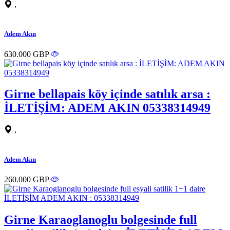
,
Adem Akın
630.000 GBP
Girne bellapais köy içinde satılık arsa :
İLETİŞİM: ADEM AKIN 05338314949
,
Adem Akın
260.000 GBP
Girne Karaoglanoglu bolgesinde full