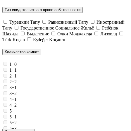
Тип свидетельства о праве собственности
Турецкий Тапу
Равнозначный Тапу
Иностранный
Тапу
Государственное Социальное Жильё
Ребёнок
Шахида
Выделение
Очки Моджахеда
Лизхолд
Türk Koçan
Eşdeğer Koçanru
Количество комнат
1+0
1+1
2+1
2+2
3+1
3+2
4+1
4+2
5
5+1
5+2
5+3