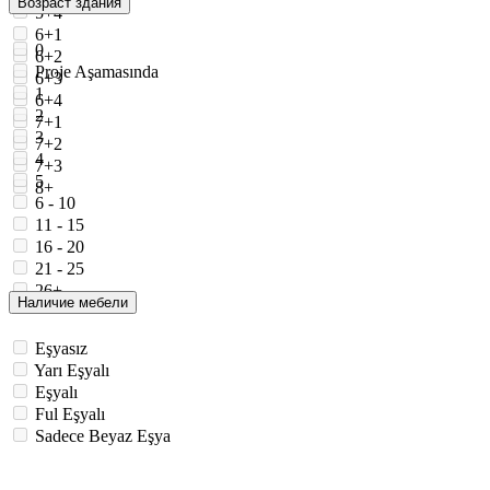
Возраст здания
5+4
6+1
0
6+2
Proje Aşamasında
6+3
1
6+4
2
7+1
3
7+2
4
7+3
5
8+
6 - 10
11 - 15
16 - 20
21 - 25
26+
Наличие мебели
Eşyasız
Yarı Eşyalı
Eşyalı
Ful Eşyalı
Sadece Beyaz Eşya