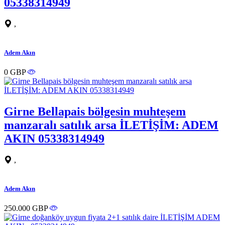
05338314949
,
Adem Akın
0 GBP
Girne Bellapais bölgesin muhteşem
manzaralı satılık arsa İLETİŞİM: ADEM
AKIN 05338314949
,
Adem Akın
250.000 GBP