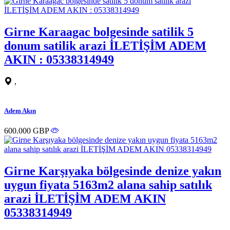
Girne Karaagac bolgesinde satilik 5
donum satilik arazi İLETİŞİM ADEM
AKIN : 05338314949
,
Adem Akın
600.000 GBP
Girne Karşıyaka bölgesinde denize yakın
uygun fiyata 5163m2 alana sahip satılık
arazi İLETİŞİM ADEM AKIN
05338314949