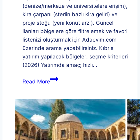
(denize/merkeze ve üniversitelere erişim),
kira çarpanı (sterlin bazlı kira geliri) ve
proje stoğu (yeni konut arzı). Güncel
ilanları bölgelere göre filtrelemek ve favori
listenizi oluşturmak için Adaevim.com
üzerinde arama yapabilirsiniz. Kıbrıs
yatırım yapılacak bölgeler: seçme kriterleri
(2026) Yatırımda amaç; hızlı…
Kıbrıs
Read More
yatırım
yapılacak
bölgeler
2026
–
Yatırımcılar
için