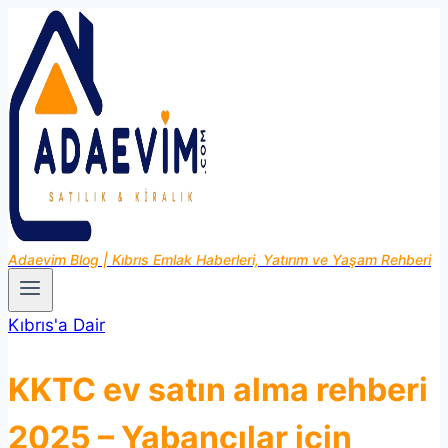
Skip
to
content
Adaevim Blog | Kıbrıs Emlak Haberleri, Yatırım ve Yaşam Rehberi
Kıbrıs'a Dair
KKTC ev satın alma rehberi
2025 – Yabancılar için