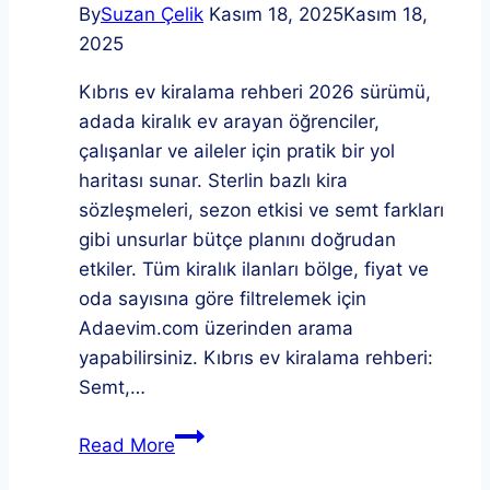
By
Suzan Çelik
Kasım 18, 2025
Kasım 18,
2025
Kıbrıs ev kiralama rehberi 2026 sürümü,
adada kiralık ev arayan öğrenciler,
çalışanlar ve aileler için pratik bir yol
haritası sunar. Sterlin bazlı kira
sözleşmeleri, sezon etkisi ve semt farkları
gibi unsurlar bütçe planını doğrudan
etkiler. Tüm kiralık ilanları bölge, fiyat ve
oda sayısına göre filtrelemek için
Adaevim.com üzerinden arama
yapabilirsiniz. Kıbrıs ev kiralama rehberi:
Semt,…
Kıbrıs
Read More
ev