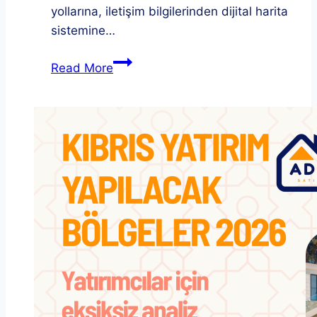
yollarına, iletişim bilgilerinden dijital harita
sistemine…
Kuzey
Read More
Kıbrıs
Tapu
Daireleri
Hakkında
Her
Şey
(2025)