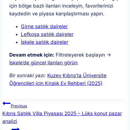
için bölge bazlı ilanları inceleyin, favorilerinizi
kaydedin ve piyasa karşılaştırması yapın.
Girne satılık daireler
Lefkoşa satılık daireler
İskele satılık daireler
Devam etmek için:
Filtreleyerek başlayın →
İskele’de güncel ilanları görün
.
Bir sonraki yazı:
Kuzey Kıbrıs’ta Üniversite
Öğrencileri için Kiralık Ev Rehberi (2025)
Yazı
Previous
Kıbrıs Satılık Villa Piyasası 2025 – Lüks konut pazar
gezinmesi
analizi