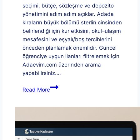
seçimi, bütçe, sözleşme ve depozito
yönetimini adım adım açıklar. Adada
kiraların büyük bölümü sterlin cinsinden
belirlendiği için kur etkisini, okul–ulaşım
mesafesini ve eşyalı/boş tercihlerini
önceden planlamak önemlidir. Güncel
öğrenciye uygun ilanları filtrelemek için
Adaevim.com üzerinden arama
yapabilirsiniz….
KKTC
Read More
öğrenci
kiralık
ev
rehberi