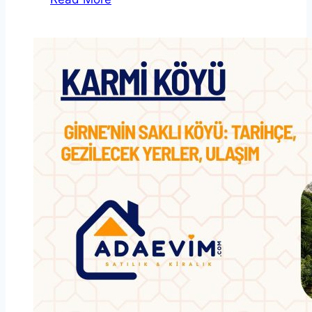
Gezilecek
Yerler
–
En
Detaylı
ve
Güncel
Gezi
Rehberi
(2025)