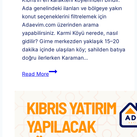
Kıbrıs’ın en karakterli köylerinden biridir.
Ada genelindeki ilanları ve bölgeye yakın
konut seçeneklerini filtrelemek için
Adaevim.com üzerinden arama
yapabilirsiniz. Karmi Köyü nerede, nasıl
gidilir? Girne merkezden yaklaşık 15–20
dakika içinde ulaşılan köy; sahilden batıya
doğru ilerlerken Karaman…
Karmi
Read More
Köyü
2025
–
Girne’nin
saklı
köyü:
tarihçe,